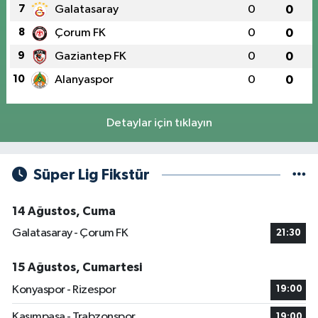
7
Galatasaray
0
0
8
Çorum FK
0
0
9
Gaziantep FK
0
0
10
Alanyaspor
0
0
Detaylar için tıklayın
Süper Lig Fikstür
14 Ağustos, Cuma
Galatasaray - Çorum FK
21:30
15 Ağustos, Cumartesi
Konyaspor - Rizespor
19:00
Kasımpaşa - Trabzonspor
19:00