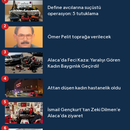
1
Define avcılarına suçüstü
operasyon: 5 tutuklama
2
Ömer Pelit toprağa verilecek
3
Alaca’da Feci Kaza: Yaralıyı Gören
Kadın Baygınlık Geçirdi!
4
Attan düşen kadın hastanelik oldu
5
İsmail Gençkurt’tan Zeki Dilmen’e
Alaca’da ziyaret
6