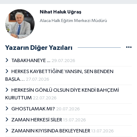
Nihat Haluk Uğraş
Alaca Halk Eğitim Merkezi Müdürü
Yazarın Diğer Yazıları
TABAKHANEYE ...
29.07.2026
HERKES KAYBETTİĞİNE YANSIN, SEN BENDEN
BAŞLA…
27.07.2026
HERKESİN GÖNLÜ OLSUN DİYE KENDİ BAHÇEMİ
KURUTTUM
22.07.2026
GHOSTLAMAK MI?
20.07.2026
ZAMAN HERKESİ SİLER
15.07.2026
ZAMANIN KIYISINDA BEKLEYENLER
13.07.2026