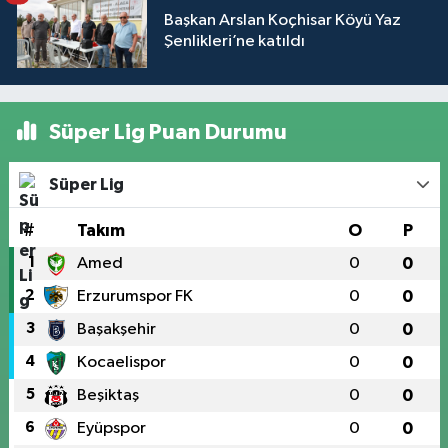
Başkan Arslan Koçhisar Köyü Yaz
Şenlikleri’ne katıldı
Süper Lig Puan Durumu
Süper Lig
#
Takım
O
P
1
Amed
0
0
2
Erzurumspor FK
0
0
3
Başakşehir
0
0
4
Kocaelispor
0
0
5
Beşiktaş
0
0
6
Eyüpspor
0
0