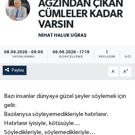
AĞZINDAN ÇIKAN
CÜMLELER KADAR
VARSIN
NIHAT HALUK UĞRAŞ
08.06.2026 - 09:00
06.06.2026 - 17:19
1
5
YAYINLANMA
GÜNCELLEME
PAYLAŞIM
GÖST
Paylaş
-
+
A
A
Bazı insanlar dünyaya güzel şeyler söylemek için
gelir.
Bazılarıysa söyleyemedikleriyle hatırlanır.
Hatırlanır iyisiyle, kötüsüyle...
Söyledikleriyle, söylemedikleriyle...