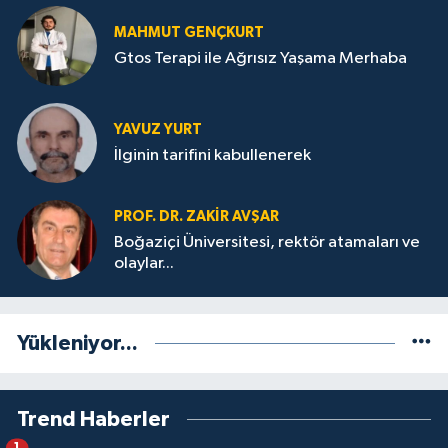
MAHMUT GENÇKURT
Gtos Terapi ile Ağrısız Yaşama Merhaba
YAVUZ YURT
İlginin tarifini kabullenerek
PROF. DR. ZAKIR AVŞAR
Boğaziçi Üniversitesi, rektör atamaları ve
olaylar...
Yükleniyor...
Trend Haberler