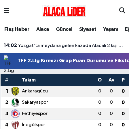
Çorum Nöbetçi Eczaneler
Flaş Haber
Alaca
Güncel
Siyaset
Yaşam
E
Çorum Hava Durumu
14:02
Yozgat’ta meydana gelen kazada Alacalı 2 kişi hayatını kaybetti
Çorum Namaz Vakitleri
TFF 2.Lig Kırmızı Grup Puan Durumu ve Fikst
Çorum Trafik Yoğunluk Haritası
#
Takım
O
Av
P
Süper Lig Puan Durumu ve Fikstür
1
Ankaragücü
0
0
0
Tüm Manşetler
2
Sakaryaspor
0
0
0
Son Dakika Haberleri
3
Fethiyespor
0
0
0
Haber Arşivi
4
İnegölspor
0
0
0