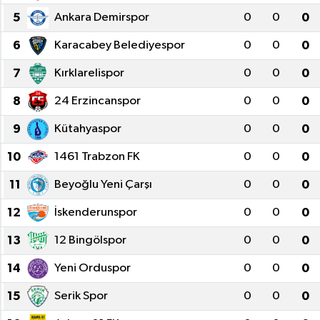
5
Ankara Demirspor
0
0
0
6
Karacabey Belediyespor
0
0
0
7
Kırklarelispor
0
0
0
8
24 Erzincanspor
0
0
0
9
Kütahyaspor
0
0
0
10
1461 Trabzon FK
0
0
0
11
Beyoğlu Yeni Çarşı
0
0
0
12
İskenderunspor
0
0
0
13
12 Bingölspor
0
0
0
14
Yeni Orduspor
0
0
0
15
Serik Spor
0
0
0