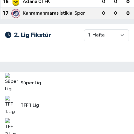
16
Adana 01 FK
0
0
0
17
Kahramanmaraş İstiklal Spor
0
0
0
2. Lig Fikstür
Süper Lig
TFF 1.Lig