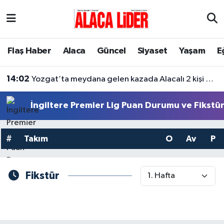
Çorum Nöbetçi Eczaneler
Flaş Haber
Alaca
Güncel
Siyaset
Yaşam
E
Çorum Hava Durumu
14:02
Yozgat’ta meydana gelen kazada Alacalı 2 kişi hayatını kaybetti
Çorum Namaz Vakitleri
İngiltere Premier Lig Puan Durumu ve Fikstü
Çorum Trafik Yoğunluk Haritası
#
Takım
O
Av
P
Süper Lig Puan Durumu ve Fikstür
Tüm Manşetler
Fikstür
Son Dakika Haberleri
Haber Arşivi