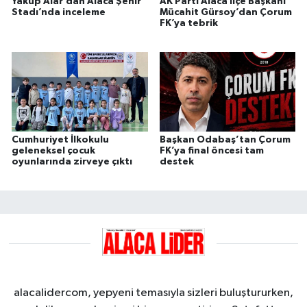
Yakup Alar’dan Alaca Şehir
AK Parti Alaca İlçe Başkanı
Stadı’nda inceleme
Mücahit Gürsoy’dan Çorum
FK’ya tebrik
Cumhuriyet İlkokulu
Başkan Odabaş’tan Çorum
geleneksel çocuk
FK’ya final öncesi tam
oyunlarında zirveye çıktı
destek
alacalidercom, yepyeni temasıyla sizleri buluştururken,