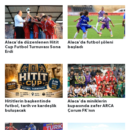
Alaca’da düzenlenen Hitit
Alaca’da futbol şöleni
Cup Futbol Turnuvası Sona
başladı
Erdi
Hititlerin başkentinde
Alaca'da miniklerin
futbol, tarih ve kardeşlik
kupasında zafer ARCA
buluşacak
Çorum FK'nın