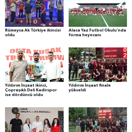
Rümeysa Ak Türkiye ikincisi
Alaca Yaz Futbol Okulu’nda
oldu
forma heyecanı
Yıldırım İnşaat ikinci,
Yıldırım İnşaat finale
Çopraşıklı Deli Kadirspor
yükseldi
ise dördüncü oldu