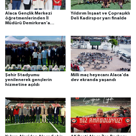
Alaca Gençlik Merkezi
Yıldırım İnşaat ve Çopraşıklı
öğretmenlerinden İl
Deli Kadirspor yarı finalde
Müdürü Demirkıran’a
ziyaret
Şehir Stadyumu
Milli maç heyecanı Alaca’da
yenilenerek gençlerin
dev ekranda yaşandı
hizmetine açıldı