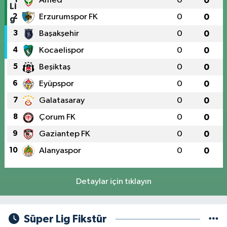
Amed
0
0
2
Erzurumspor FK
0
0
3
Başakşehir
0
0
4
Kocaelispor
0
0
5
Beşiktaş
0
0
6
Eyüpspor
0
0
7
Galatasaray
0
0
8
Çorum FK
0
0
9
Gaziantep FK
0
0
10
Alanyaspor
0
0
Detaylar için tıklayın
Süper Lig Fikstür