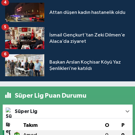
4
Attan düşen kadın hastanelik oldu
5
İsmail Gençkurt’tan Zeki Dilmen’e
Alaca’da ziyaret
6
Başkan Arslan Koçhisar Köyü Yaz
Şenlikleri’ne katıldı
Süper Lig Puan Durumu
Süper Lig
#
Takım
O
P
1