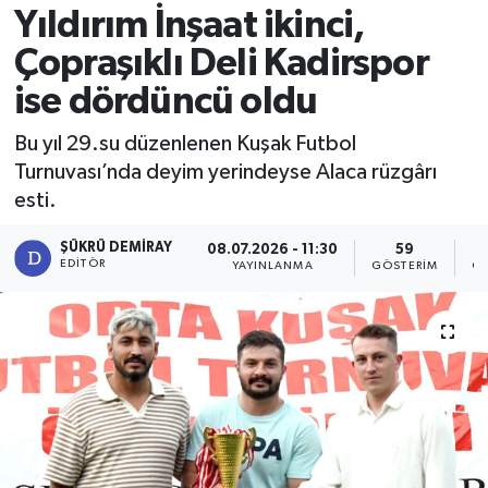
Yıldırım İnşaat ikinci,
Çopraşıklı Deli Kadirspor
ise dördüncü oldu
Bu yıl 29.su düzenlenen Kuşak Futbol
Turnuvası’nda deyim yerindeyse Alaca rüzgârı
esti.
ŞÜKRÜ DEMIRAY
08.07.2026 - 11:30
59
EDITÖR
YAYINLANMA
GÖSTERIM
OK