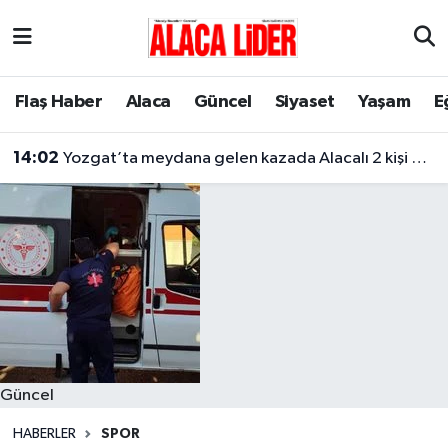
Çorum Nöbetçi Eczaneler
Flaş Haber
Alaca
Güncel
Siyaset
Yaşam
E
Çorum Hava Durumu
14:02
Yozgat’ta meydana gelen kazada Alacalı 2 kişi hayatını kaybetti
Çorum Namaz Vakitleri
Çorum Trafik Yoğunluk Haritası
Süper Lig Puan Durumu ve Fikstür
Tüm Manşetler
Son Dakika Haberleri
Güncel
Haber Arşivi
HABERLER
SPOR