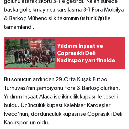
golünü atarak skoru 3-1’e getirdi. Kalan sürede
başka gol çıkmayınca karşılaşma 3-1 Fora Mobilya
& Barkoç Mühendislik takımının üstünlüğü ile
tamamlandı.
Yıldırım İnşaat ve
Çopraşıklı Deli
Kadirspor yarı finalde
Bu sonucun ardından 29.Orta Kuşak Futbol
Turnuvası’nın şampiyonu Fora & Barkoç olurken,
Yıldırım İnşaat Alaca ise ikincilik kupası ile teselli
buldu. Üçüncülük kupası Kalehisar Kardeşler
İveco'nun, dördüncülük kupası ise Çopraşıklı Deli
Kadirspor'un oldu.