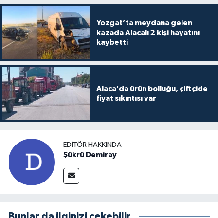
Yozgat’ta meydana gelen
kazada Alacalı 2 kişi hayatını
kaybetti
Alaca’da ürün bolluğu, çiftçide
fiyat sıkıntısı var
EDITÖR HAKKINDA
Şükrü Demiray
Bunlar da ilginizi çekebilir