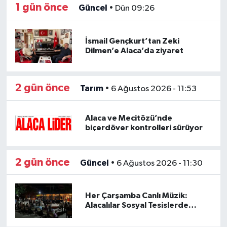
1 gün önce
Güncel
•
Dün 09:26
İsmail Gençkurt’tan Zeki
Dilmen’e Alaca’da ziyaret
2 gün önce
Tarım
•
6 Ağustos 2026 - 11:53
Alaca ve Mecitözü’nde
biçerdöver kontrolleri sürüyor
2 gün önce
Güncel
•
6 Ağustos 2026 - 11:30
Her Çarşamba Canlı Müzik:
Alacalılar Sosyal Tesislerde
Buluşuyor!