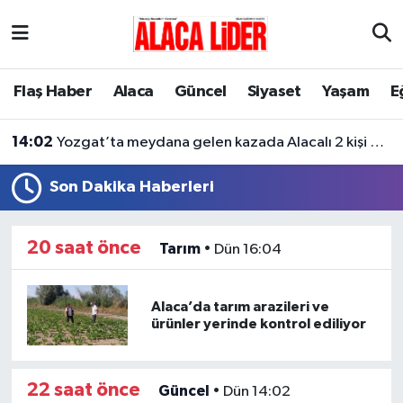
Çorum Nöbetçi Eczaneler
Flaş Haber
Alaca
Güncel
Siyaset
Yaşam
E
Çorum Hava Durumu
14:02
Yozgat’ta meydana gelen kazada Alacalı 2 kişi hayatını kaybetti
Çorum Namaz Vakitleri
Son Dakika Haberleri
Çorum Trafik Yoğunluk Haritası
20 saat önce
Tarım
•
Dün 16:04
Süper Lig Puan Durumu ve Fikstür
Tüm Manşetler
Alaca’da tarım arazileri ve
ürünler yerinde kontrol ediliyor
Son Dakika Haberleri
22 saat önce
Haber Arşivi
Güncel
•
Dün 14:02