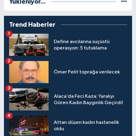
Yükleniyor...
Trend Haberler
1
Define avcılarına suçüstü
operasyon: 5 tutuklama
2
Ömer Pelit toprağa verilecek
3
Alaca’da Feci Kaza: Yaralıyı
Gören Kadın Baygınlık Geçirdi!
4
Attan düşen kadın hastanelik
oldu