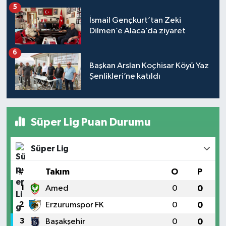
5
İsmail Gençkurt’tan Zeki
Dilmen’e Alaca’da ziyaret
6
Başkan Arslan Koçhisar Köyü Yaz
Şenlikleri’ne katıldı
Süper Lig Puan Durumu
Süper Lig
#
Takım
O
P
1
Amed
0
0
2
Erzurumspor FK
0
0
3
Başakşehir
0
0