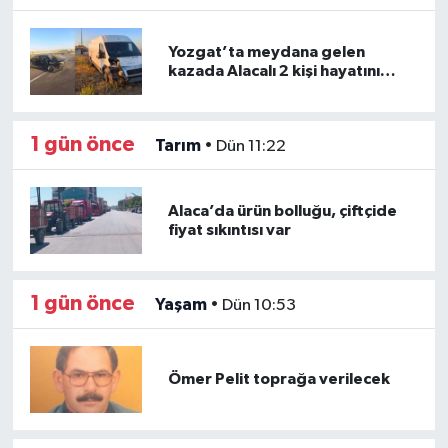
Yozgat’ta meydana gelen
kazada Alacalı 2 kişi hayatını
kaybetti
1 gün önce
Tarım
•
Dün 11:22
Alaca’da ürün bolluğu, çiftçide
fiyat sıkıntısı var
1 gün önce
Yaşam
•
Dün 10:53
Ömer Pelit toprağa verilecek