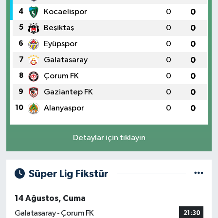
4
Kocaelispor
0
0
5
Beşiktaş
0
0
6
Eyüpspor
0
0
7
Galatasaray
0
0
8
Çorum FK
0
0
9
Gaziantep FK
0
0
10
Alanyaspor
0
0
Detaylar için tıklayın
Süper Lig Fikstür
14 Ağustos, Cuma
Galatasaray - Çorum FK
21:30