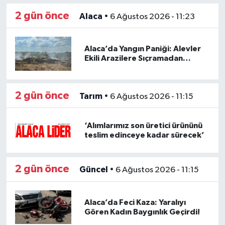
2 gün önce
Alaca
•
6 Ağustos 2026 - 11:23
Alaca’da Yangın Paniği: Alevler
Ekili Arazilere Sıçramadan
Söndürüldü!
2 gün önce
Tarım
•
6 Ağustos 2026 - 11:15
‘Alımlarımız son üretici ürününü
teslim edinceye kadar sürecek’
2 gün önce
Güncel
•
6 Ağustos 2026 - 11:15
Alaca’da Feci Kaza: Yaralıyı
Gören Kadın Baygınlık Geçirdi!