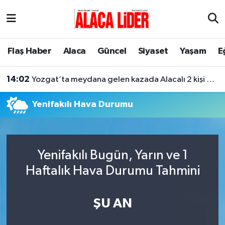
Çorum Nöbetçi Eczaneler
Flaş Haber
Alaca
Güncel
Siyaset
Yaşam
E
Çorum Hava Durumu
14:02
Yozgat’ta meydana gelen kazada Alacalı 2 kişi hayatını kaybetti
Çorum Namaz Vakitleri
Yenifakılı Hava Durumu
Çorum Trafik Yoğunluk Haritası
Süper Lig Puan Durumu ve Fikstür
Yenifakılı Bugün, Yarın ve 1
Tüm Manşetler
Haftalık Hava Durumu Tahmini
Son Dakika Haberleri
ŞU AN
Haber Arşivi