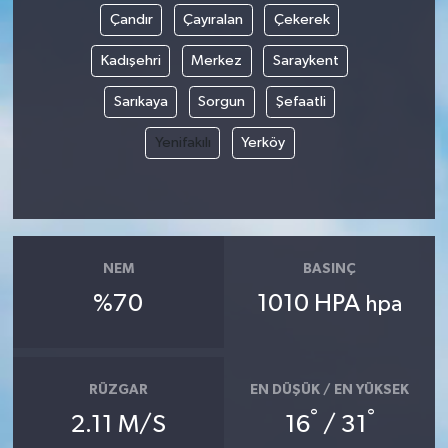
Çandır
Çayıralan
Çekerek
Kadışehri
Merkez
Saraykent
Sarıkaya
Sorgun
Şefaatli
Yenifakılı
Yerköy
NEM
BASINÇ
%70
1010 HPA
hpa
RÜZGAR
EN DÜŞÜK / EN YÜKSEK
°
°
2.11 M/S
16
/ 31