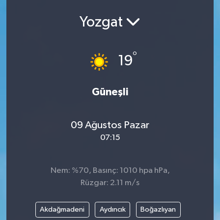
Yozgat
°
19
Güneşli
09 Ağustos Pazar
07:15
Nem: %70, Basınç: 1010 hpa hPa,
Rüzgar: 2.11 m/s
Akdağmadeni
Aydıncık
Boğazlıyan