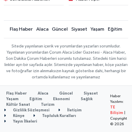
Flaş Haber
Alaca
Güncel
Siyaset
Yaşam
Eğitim
Sitede yayınlanan içerik ve yorumlardan yazarları sorumludur.
Yayınlanan yorumlardan Çorum Alaca Lider Gazetesi - Alaca Haber,
Son Dakika Çorum Haberleri sorumlu tutulamaz. Sitedeki tüm harici
linkler ayrı bir sayfada açılır. Sitemizde yayınlanan haber, köşe yazıları
ve fotoğraflar izin alınmaksızın kaynak gösterilse dahi, herhangi bir
ortamda kullanılamaz ve yayınlanamaz
Flaş Haber
Alaca
Güncel
Siyaset
Haber
Yaşam
Eğitim
Ekonomi
Sağlık
Yazılımı:
Kültür Sanat
Turizm
TE
Gizlilik Sözleşmesi
İletişim
Bilişim
|
Künye
Topluluk Kuralları
Copyright
Yayın İlkeleri
© 2026