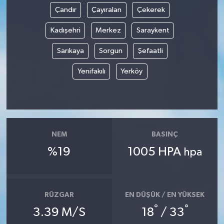
Çandır
Çayıralan
Çekerek
Kadışehri
Merkez
Saraykent
Sarıkaya
Sorgun
Şefaatli
Yenifakılı
Yerköy
NEM
BASINÇ
%19
1005 HPA
hpa
RÜZGAR
EN DÜŞÜK / EN YÜKSEK
°
°
3.39 M/S
18
/ 33