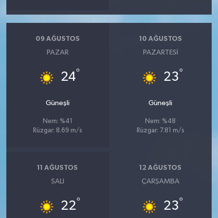
09 AĞUSTOS
10 AĞUSTOS
PAZAR
PAZARTESI
°
°
24
23
Güneşli
Güneşli
Nem: %41
Nem: %48
Rüzgar: 8.69 m/s
Rüzgar: 7.81 m/s
11 AĞUSTOS
12 AĞUSTOS
SALI
ÇARŞAMBA
°
°
22
23