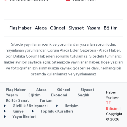
Flaş Haber
Alaca
Güncel
Siyaset
Yaşam
Eğitim
Sitede yayınlanan içerik ve yorumlardan yazarları sorumludur.
Yayınlanan yorumlardan Çorum Alaca Lider Gazetesi - Alaca Haber,
Son Dakika Çorum Haberleri sorumlu tutulamaz. Sitedeki tüm harici
linkler ayrı bir sayfada açılır. Sitemizde yayınlanan haber, köşe yazıları
ve fotoğraflar izin alınmaksızın kaynak gösterilse dahi, herhangi bir
ortamda kullanılamaz ve yayınlanamaz
Flaş Haber
Alaca
Güncel
Siyaset
Haber
Yaşam
Eğitim
Ekonomi
Sağlık
Yazılımı:
Kültür Sanat
Turizm
TE
Gizlilik Sözleşmesi
İletişim
Bilişim
|
Künye
Topluluk Kuralları
Copyright
Yayın İlkeleri
© 2026