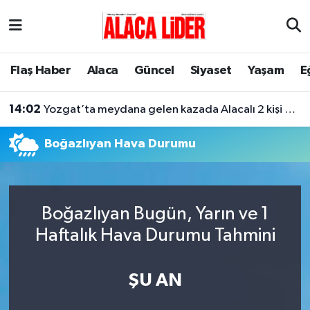
Çorum Nöbetçi Eczaneler
Flaş Haber
Alaca
Güncel
Siyaset
Yaşam
E
Çorum Hava Durumu
14:02
Yozgat’ta meydana gelen kazada Alacalı 2 kişi hayatını kaybetti
Çorum Namaz Vakitleri
Boğazlıyan Hava Durumu
Çorum Trafik Yoğunluk Haritası
Süper Lig Puan Durumu ve Fikstür
Boğazlıyan Bugün, Yarın ve 1
Tüm Manşetler
Haftalık Hava Durumu Tahmini
Son Dakika Haberleri
ŞU AN
Haber Arşivi