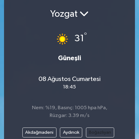
Yozgat
°
31
Güneşli
08 Ağustos Cumartesi
18:45
Nem: %19, Basınç: 1005 hpa hPa,
Rüzgar: 3.39 m/s
Akdağmadeni
Aydıncık
Boğazlıyan