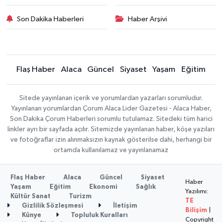
Son Dakika Haberleri
Haber Arşivi
Flaş Haber
Alaca
Güncel
Siyaset
Yaşam
Eğitim
Sitede yayınlanan içerik ve yorumlardan yazarları sorumludur.
Yayınlanan yorumlardan Çorum Alaca Lider Gazetesi - Alaca Haber,
Son Dakika Çorum Haberleri sorumlu tutulamaz. Sitedeki tüm harici
linkler ayrı bir sayfada açılır. Sitemizde yayınlanan haber, köşe yazıları
ve fotoğraflar izin alınmaksızın kaynak gösterilse dahi, herhangi bir
ortamda kullanılamaz ve yayınlanamaz
Flaş Haber
Alaca
Güncel
Siyaset
Haber
Yaşam
Eğitim
Ekonomi
Sağlık
Yazılımı:
Kültür Sanat
Turizm
TE
Gizlilik Sözleşmesi
İletişim
Bilişim
|
Künye
Topluluk Kuralları
Copyright