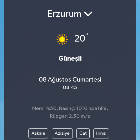
Erzurum
°
20
Güneşli
08 Ağustos Cumartesi
08:45
Nem: %50, Basınç: 1010 hpa hPa,
Rüzgar: 2.50 m/s
Aşkale
Aziziye
Çat
Hınıs