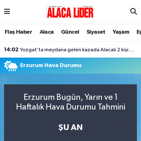
Çorum Nöbetçi Eczaneler
Flaş Haber
Alaca
Güncel
Siyaset
Yaşam
E
Çorum Hava Durumu
14:02
Yozgat’ta meydana gelen kazada Alacalı 2 kişi hayatını kaybetti
Çorum Namaz Vakitleri
Erzurum Hava Durumu
Çorum Trafik Yoğunluk Haritası
Süper Lig Puan Durumu ve Fikstür
Erzurum Bugün, Yarın ve 1
Tüm Manşetler
Haftalık Hava Durumu Tahmini
Son Dakika Haberleri
ŞU AN
Haber Arşivi