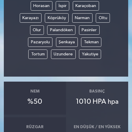
Horasan
İspir
Karaçoban
Karayazı
Köprüköy
Narman
Oltu
Olur
Palandöken
Pasinler
Pazaryolu
Şenkaya
Tekman
Tortum
Uzundere
Yakutiye
NEM
BASINÇ
%50
1010 HPA
hpa
RÜZGAR
EN DÜŞÜK / EN YÜKSEK