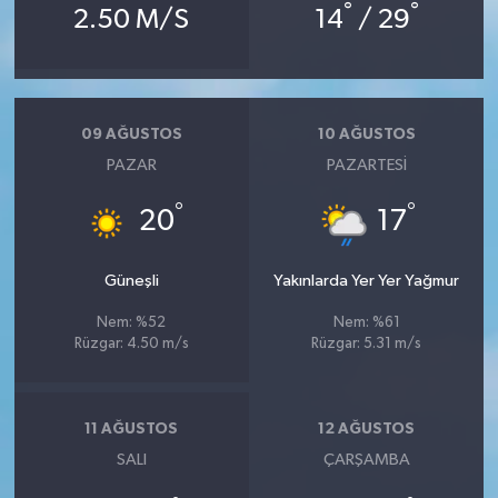
°
°
2.50 M/S
14
/ 29
09 AĞUSTOS
10 AĞUSTOS
PAZAR
PAZARTESI
°
°
20
17
Güneşli
Yakınlarda Yer Yer Yağmur
Nem: %52
Nem: %61
Rüzgar: 4.50 m/s
Rüzgar: 5.31 m/s
11 AĞUSTOS
12 AĞUSTOS
SALI
ÇARŞAMBA