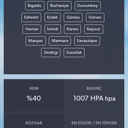
Bigadiç
Burhaniye
Dursunbey
Edremit
Erdek
Gömeç
Gönen
Havran
İvrindi
Karesi
Kepsut
Manyas
Marmara
Savaştepe
Sındırgı
Susurluk
NEM
BASINÇ
%40
1007 HPA
hpa
RÜZGAR
EN DÜŞÜK / EN YÜKSEK