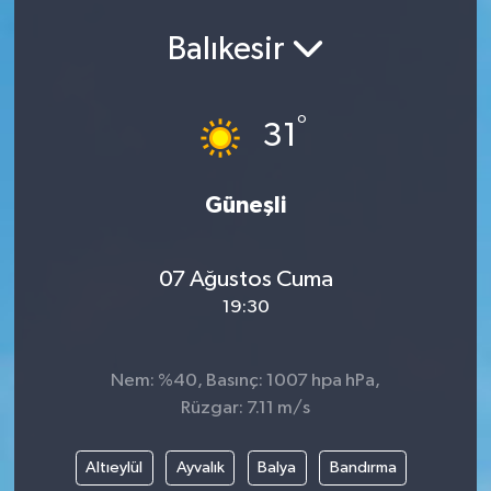
Balıkesir
°
31
Güneşli
07 Ağustos Cuma
19:30
Nem: %40, Basınç: 1007 hpa hPa,
Rüzgar: 7.11 m/s
Altıeylül
Ayvalık
Balya
Bandırma