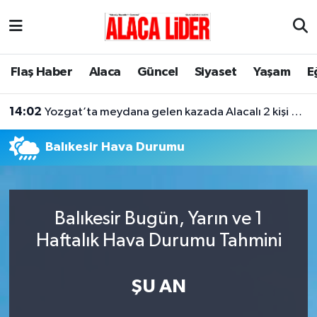
Çorum Nöbetçi Eczaneler
Flaş Haber
Alaca
Güncel
Siyaset
Yaşam
E
Çorum Hava Durumu
14:02
Yozgat’ta meydana gelen kazada Alacalı 2 kişi hayatını kaybetti
Çorum Namaz Vakitleri
Balıkesir Hava Durumu
Çorum Trafik Yoğunluk Haritası
Süper Lig Puan Durumu ve Fikstür
Balıkesir Bugün, Yarın ve 1
Tüm Manşetler
Haftalık Hava Durumu Tahmini
Son Dakika Haberleri
ŞU AN
Haber Arşivi