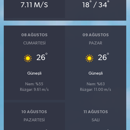
°
°
7.11 M/S
18
/ 34
08 AĞUSTOS
09 AĞUSTOS
CUMARTESI
PAZAR
°
°
26
26
Güneşli
Güneşli
Nem: %55
Nem: %63
Rüzgar: 9.61 m/s
Rüzgar: 11.00 m/s
10 AĞUSTOS
11 AĞUSTOS
PAZARTESI
SALI