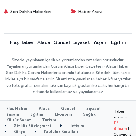
Son Dakika Haberleri
Haber Arşivi
Flaş Haber
Alaca
Güncel
Siyaset
Yaşam
Eğitim
Sitede yayınlanan içerik ve yorumlardan yazarları sorumludur.
Yayınlanan yorumlardan Çorum Alaca Lider Gazetesi - Alaca Haber,
Son Dakika Çorum Haberleri sorumlu tutulamaz. Sitedeki tüm harici
linkler ayrı bir sayfada açılır. Sitemizde yayınlanan haber, köşe yazıları
ve fotoğraflar izin alınmaksızın kaynak gösterilse dahi, herhangi bir
ortamda kullanılamaz ve yayınlanamaz
Flaş Haber
Alaca
Güncel
Siyaset
Haber
Yaşam
Eğitim
Ekonomi
Sağlık
Yazılımı:
Kültür Sanat
Turizm
TE
Gizlilik Sözleşmesi
İletişim
Bilişim
|
Künye
Topluluk Kuralları
Copyright