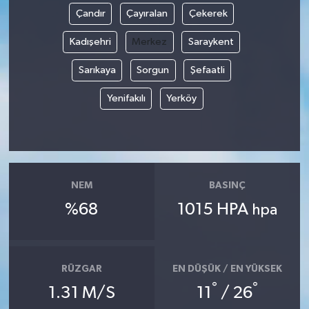
Çandır
Çayıralan
Çekerek
Kadışehri
Merkez
Saraykent
Sarıkaya
Sorgun
Şefaatli
Yenifakılı
Yerköy
NEM
BASINÇ
%68
1015 HPA
hpa
RÜZGAR
EN DÜŞÜK / EN YÜKSEK
°
°
1.31 M/S
11
/ 26