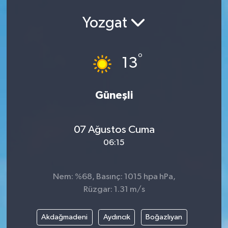
Yozgat
°
13
Güneşli
07 Ağustos Cuma
06:15
Nem: %68, Basınç: 1015 hpa hPa,
Rüzgar: 1.31 m/s
Akdağmadeni
Aydıncık
Boğazlıyan