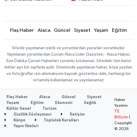
Flaş Haber
Alaca
Güncel
Siyaset
Yaşam
Eğitim
Sitede yayınlanan içerik ve yorumlardan yazarları sorumludur.
Yayınlanan yorumlardan Çorum Alaca Lider Gazetesi - Alaca Haber,
Son Dakika Çorum Haberleri sorumlu tutulamaz. Sitedeki tüm harici
linkler ayrı bir sayfada açılır. Sitemizde yayınlanan haber, köşe yazıları
ve fotoğraflar izin alınmaksızın kaynak gösterilse dahi, herhangi bir
ortamda kullanılamaz ve yayınlanamaz
Flaş Haber
Alaca
Güncel
Siyaset
Haber
Yaşam
Eğitim
Ekonomi
Sağlık
Yazılımı:
Kültür Sanat
Turizm
TE
Gizlilik Sözleşmesi
İletişim
Bilişim
|
Künye
Topluluk Kuralları
Copyright
Yayın İlkeleri
© 2026