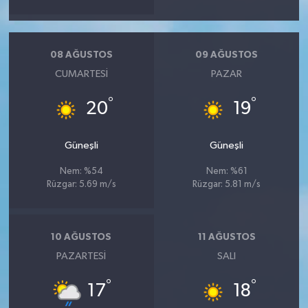
08 AĞUSTOS
09 AĞUSTOS
CUMARTESI
PAZAR
°
°
20
19
Güneşli
Güneşli
Nem: %54
Nem: %61
Rüzgar: 5.69 m/s
Rüzgar: 5.81 m/s
10 AĞUSTOS
11 AĞUSTOS
PAZARTESI
SALI
°
°
17
18