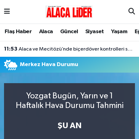
Çorum Nöbetçi Eczaneler
Flaş Haber
Alaca
Güncel
Siyaset
Yaşam
E
Çorum Hava Durumu
11:53
Alaca ve Mecitözü’nde biçerdöver kontrolleri sürüyor
Çorum Namaz Vakitleri
Merkez Hava Durumu
Çorum Trafik Yoğunluk Haritası
Süper Lig Puan Durumu ve Fikstür
Yozgat Bugün, Yarın ve 1
Tüm Manşetler
Haftalık Hava Durumu Tahmini
Son Dakika Haberleri
ŞU AN
Haber Arşivi