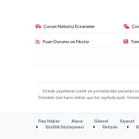
Çorum Nöbetçi Eczaneler
Ço
Puan Durumu ve Fikstür
Tüm
Sitede yayınlanan içerik ve yorumlardan yazarları 
Sitedeki tüm harici linkler ayrı bir sayfada açılır. Si
Flaş Haber
Alaca
Güncel
Siyaset
Gizlilik Sözleşmesi
İletişim
K