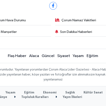
rum Hava Durumu
Çorum Namaz Vakitleri
 Manşetler
Son Dakika Haberleri
Flaş Haber
Alaca
Güncel
Siyaset
Yaşam
Eğitim
sorumludur. Yayınlanan yorumlardan Çorum Alaca Lider Gazetesi - Alaca H
temizde yayınlanan haber, köşe yazıları ve fotoğraflar izin alınmaksızın kayn
yayınlanamaz
Yaşam
Eğitim
Ekonomi
Sağlık
Kültür Sanat
ünye
Topluluk Kuralları
Yayın İlkeleri