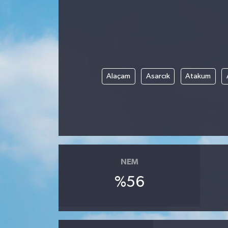
Alaçam
Asarcık
Atakum
NEM
%56