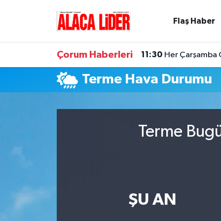
Flaş Haber
Çorum Nöbetçi Eczaneler
Çorum Haberleri
11:30
Her Çarşamba Ca
Çorum Hava Durumu
Terme Hava Durumu
Çorum Namaz Vakitleri
Çorum Trafik Yoğunluk Haritası
Terme Bugün
Süper Lig Puan Durumu ve Fikstür
Tüm Manşetler
Son Dakika Haberleri
ŞU AN
Haber Arşivi