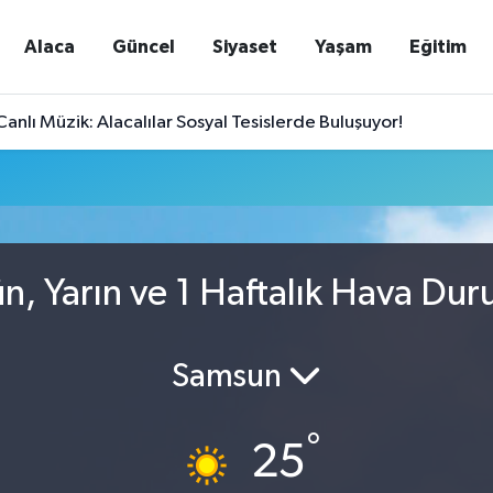
Alaca
Güncel
Siyaset
Yaşam
Eğitim
nlı Müzik: Alacalılar Sosyal Tesislerde Buluşuyor!
, Yarın ve 1 Haftalık Hava Du
Samsun
°
25