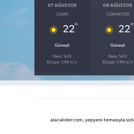
07 AĞUSTOS
08 AĞUSTOS
CUMA
CUMARTESI
°
°
22
22
Güneşli
Güneşli
Nem: %69
Nem: %63
Rüzgar: 3.89 m/s
Rüzgar: 3.89 m/s
alacalidercom, yepyeni temasıyla sizle