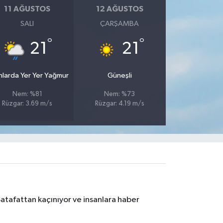
11 AĞUSTOS
12 AĞUSTOS
SALI
ÇARŞAMBA
°
°
21
21
nlarda Yer Yer Yağmur
Güneşli
Nem: %81
Nem: %73
Rüzgar: 3.69 m/s
Rüzgar: 4.19 m/s
Şatafattan kaçınıyor ve insanlara haber