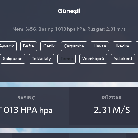
Güneşli
Nem: %56, Basınç: 1013 hpa hPa, Rüzgar: 2.31 m/s
Ayvacık
Bafra
Canik
Çarşamba
Havza
İlkadım
Salıpazarı
Tekkeköy
Terme
Vezirköprü
Yakakent
BASINÇ
RÜZGAR
1013 HPA
2.31 M/S
hpa