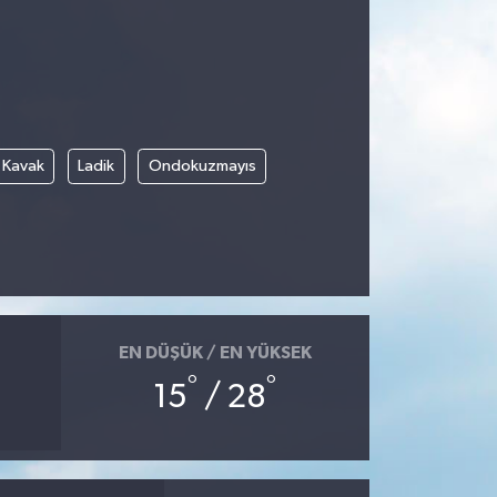
Kavak
Ladik
Ondokuzmayıs
EN DÜŞÜK / EN YÜKSEK
°
°
15
/ 28