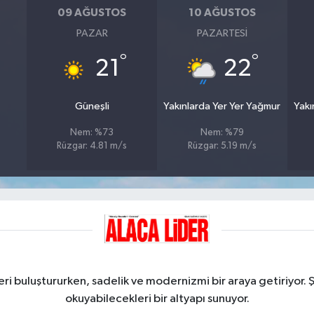
09 AĞUSTOS
10 AĞUSTOS
PAZAR
PAZARTESI
°
°
21
22
Güneşli
Yakınlarda Yer Yer Yağmur
Yakı
Nem: %73
Nem: %79
Rüzgar: 4.81 m/s
Rüzgar: 5.19 m/s
ri buluştururken, sadelik ve modernizmi bir araya getiriyor. 
okuyabilecekleri bir altyapı sunuyor.