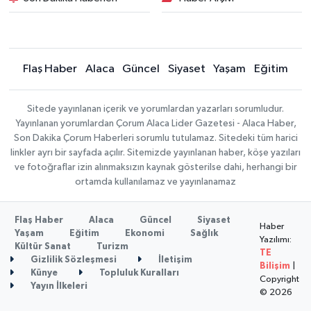
Flaş Haber
Alaca
Güncel
Siyaset
Yaşam
Eğitim
Sitede yayınlanan içerik ve yorumlardan yazarları sorumludur.
Yayınlanan yorumlardan Çorum Alaca Lider Gazetesi - Alaca Haber,
Son Dakika Çorum Haberleri sorumlu tutulamaz. Sitedeki tüm harici
linkler ayrı bir sayfada açılır. Sitemizde yayınlanan haber, köşe yazıları
ve fotoğraflar izin alınmaksızın kaynak gösterilse dahi, herhangi bir
ortamda kullanılamaz ve yayınlanamaz
Flaş Haber
Alaca
Güncel
Siyaset
Haber
Yaşam
Eğitim
Ekonomi
Sağlık
Yazılımı:
Kültür Sanat
Turizm
TE
Gizlilik Sözleşmesi
İletişim
Bilişim
|
Künye
Topluluk Kuralları
Copyright
Yayın İlkeleri
© 2026