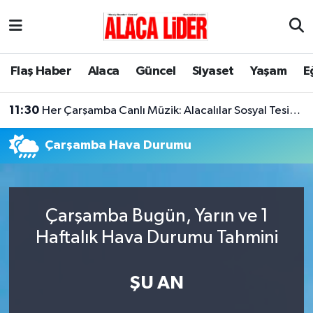
Çorum Nöbetçi Eczaneler
Flaş Haber
Alaca
Güncel
Siyaset
Yaşam
E
Çorum Hava Durumu
11:30
Her Çarşamba Canlı Müzik: Alacalılar Sosyal Tesislerde Buluşuyor!
Çorum Namaz Vakitleri
Çarşamba Hava Durumu
Çorum Trafik Yoğunluk Haritası
Süper Lig Puan Durumu ve Fikstür
Çarşamba Bugün, Yarın ve 1
Tüm Manşetler
Haftalık Hava Durumu Tahmini
Son Dakika Haberleri
ŞU AN
Haber Arşivi