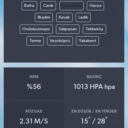
Bafra
Canik
Çarşamba
Havza
İlkadım
Kavak
Ladik
Ondokuzmayıs
Salıpazarı
Tekkeköy
Terme
Vezirköprü
Yakakent
NEM
BASINÇ
%56
1013 HPA
hpa
RÜZGAR
EN DÜŞÜK / EN YÜKSEK
°
°
2.31 M/S
15
/ 28