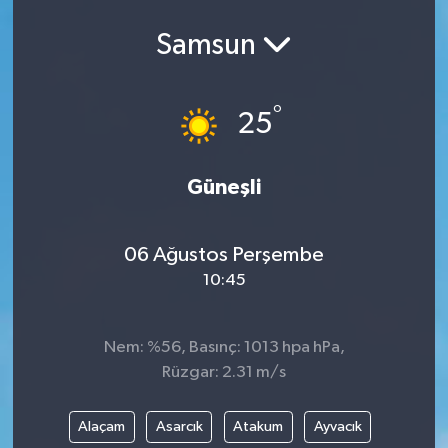
Samsun
°
25
Güneşli
06 Ağustos Perşembe
10:45
Nem: %56, Basınç: 1013 hpa hPa,
Rüzgar: 2.31 m/s
Alaçam
Asarcık
Atakum
Ayvacık