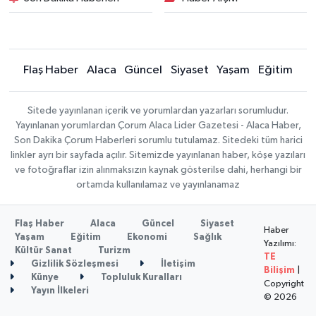
Flaş Haber
Alaca
Güncel
Siyaset
Yaşam
Eğitim
Sitede yayınlanan içerik ve yorumlardan yazarları sorumludur.
Yayınlanan yorumlardan Çorum Alaca Lider Gazetesi - Alaca Haber,
Son Dakika Çorum Haberleri sorumlu tutulamaz. Sitedeki tüm harici
linkler ayrı bir sayfada açılır. Sitemizde yayınlanan haber, köşe yazıları
ve fotoğraflar izin alınmaksızın kaynak gösterilse dahi, herhangi bir
ortamda kullanılamaz ve yayınlanamaz
Flaş Haber
Alaca
Güncel
Siyaset
Haber
Yaşam
Eğitim
Ekonomi
Sağlık
Yazılımı:
Kültür Sanat
Turizm
TE
Gizlilik Sözleşmesi
İletişim
Bilişim
|
Künye
Topluluk Kuralları
Copyright
Yayın İlkeleri
© 2026