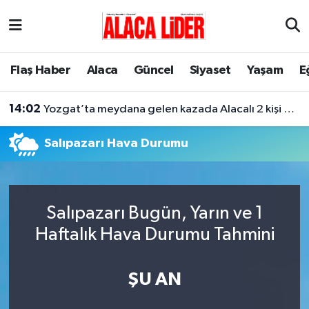
Çorum Nöbetçi Eczaneler
Flaş Haber
Alaca
Güncel
Siyaset
Yaşam
E
Çorum Hava Durumu
14:02
Yozgat’ta meydana gelen kazada Alacalı 2 kişi hayatını kaybetti
Çorum Namaz Vakitleri
Salıpazarı Hava Durumu
Çorum Trafik Yoğunluk Haritası
Süper Lig Puan Durumu ve Fikstür
Salıpazarı Bugün, Yarın ve 1
Tüm Manşetler
Haftalık Hava Durumu Tahmini
Son Dakika Haberleri
ŞU AN
Haber Arşivi