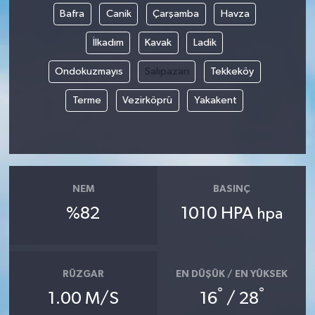
Bafra
Canik
Çarşamba
Havza
İlkadım
Kavak
Ladik
Ondokuzmayıs
Salıpazarı
Tekkeköy
Terme
Vezirköprü
Yakakent
NEM
BASINÇ
%82
1010 HPA
hpa
RÜZGAR
EN DÜŞÜK / EN YÜKSEK
°
°
1.00 M/S
16
/ 28