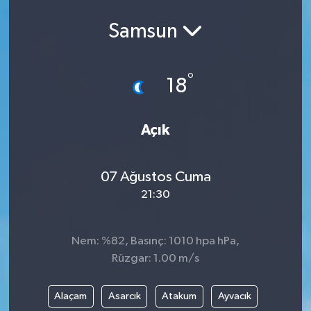
Samsun
°
18
Açık
07 Ağustos Cuma
21:30
Nem: %82, Basınç: 1010 hpa hPa,
Rüzgar: 1.00 m/s
Alaçam
Asarcık
Atakum
Ayvacık