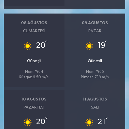
08 AĞUSTOS
09 AĞUSTOS
CUMARTESI
PAZAR
°
°
20
19
Güneşli
Güneşli
Nem: %64
Nem: %65
Rüzgar: 6.50 m/s
Rüzgar: 7.19 m/s
10 AĞUSTOS
11 AĞUSTOS
PAZARTESI
SALI
°
°
20
21