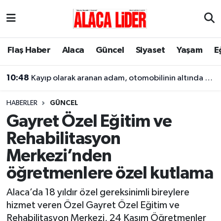
Çorum Nöbetçi Eczaneler
Flaş Haber
Alaca
Güncel
Siyaset
Yaşam
E
Çorum Hava Durumu
10:48
Kayıp olarak aranan adam, otomobilinin altında ölü bulundu
Çorum Namaz Vakitleri
HABERLER
GÜNCEL
Çorum Trafik Yoğunluk Haritası
Gayret Özel Eğitim ve
Rehabilitasyon
Süper Lig Puan Durumu ve Fikstür
Merkezi’nden
Tüm Manşetler
öğretmenlere özel kutlama
Son Dakika Haberleri
Alaca’da 18 yıldır özel gereksinimli bireylere
hizmet veren Özel Gayret Özel Eğitim ve
Haber Arşivi
Rehabilitasyon Merkezi, 24 Kasım Öğretmenler