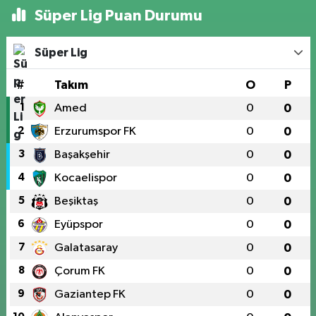
Süper Lig Puan Durumu
Süper Lig
#
Takım
O
P
1
Amed
0
0
2
Erzurumspor FK
0
0
3
Başakşehir
0
0
4
Kocaelispor
0
0
5
Beşiktaş
0
0
6
Eyüpspor
0
0
7
Galatasaray
0
0
8
Çorum FK
0
0
9
Gaziantep FK
0
0