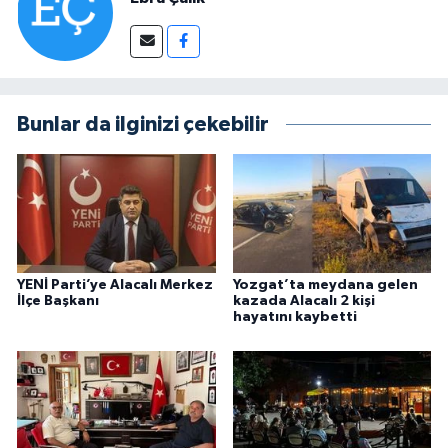
Bunlar da ilginizi çekebilir
YENİ Parti’ye Alacalı Merkez
Yozgat’ta meydana gelen
İlçe Başkanı
kazada Alacalı 2 kişi
hayatını kaybetti