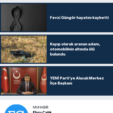
Fevzi Güngör hayatını kaybetti
Kayıp olarak aranan adam,
otomobilinin altında ölü
bulundu
YENİ Parti’ye Alacalı Merkez
İlçe Başkanı
MUHABIR
Ebru Çalık