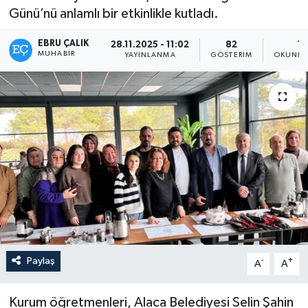
Günü’nü anlamlı bir etkinlikle kutladı.
EBRU ÇALIK
28.11.2025 - 11:02
82
1 
MUHABIR
YAYINLANMA
GÖSTERIM
OKUNMA
Paylaş
-
+
A
A
Kurum öğretmenleri, Alaca Belediyesi Selin Şahin