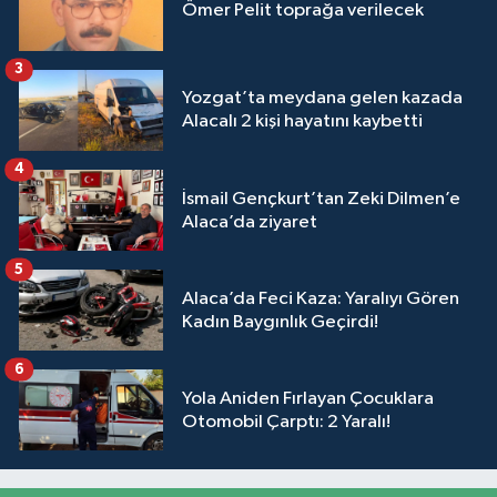
Ömer Pelit toprağa verilecek
3
Yozgat’ta meydana gelen kazada
Alacalı 2 kişi hayatını kaybetti
4
İsmail Gençkurt’tan Zeki Dilmen’e
Alaca’da ziyaret
5
Alaca’da Feci Kaza: Yaralıyı Gören
Kadın Baygınlık Geçirdi!
6
Yola Aniden Fırlayan Çocuklara
Otomobil Çarptı: 2 Yaralı!