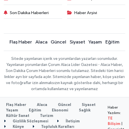
Son Dakika Haberleri
Haber Arşivi
Flaş Haber
Alaca
Güncel
Siyaset
Yaşam
Eğitim
Sitede yayınlanan içerik ve yorumlardan yazarları sorumludur.
Yayınlanan yorumlardan Çorum Alaca Lider Gazetesi - Alaca Haber,
Son Dakika Çorum Haberleri sorumlu tutulamaz. Sitedeki tüm harici
linkler ayrı bir sayfada açılır. Sitemizde yayınlanan haber, köşe yazıları
ve fotoğraflar izin alınmaksızın kaynak gösterilse dahi, herhangi bir
ortamda kullanılamaz ve yayınlanamaz
Flaş Haber
Alaca
Güncel
Siyaset
Haber
Yaşam
Eğitim
Ekonomi
Sağlık
Yazılımı:
Kültür Sanat
Turizm
TE
Gizlilik Sözleşmesi
İletişim
Bilişim
|
Künye
Topluluk Kuralları