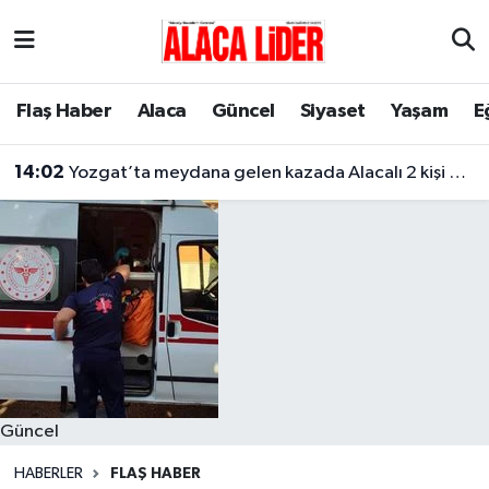
Çorum Nöbetçi Eczaneler
Flaş Haber
Alaca
Güncel
Siyaset
Yaşam
E
Çorum Hava Durumu
14:02
Yozgat’ta meydana gelen kazada Alacalı 2 kişi hayatını kaybetti
Çorum Namaz Vakitleri
Çorum Trafik Yoğunluk Haritası
Süper Lig Puan Durumu ve Fikstür
Tüm Manşetler
Son Dakika Haberleri
Güncel
Haber Arşivi
HABERLER
FLAŞ HABER