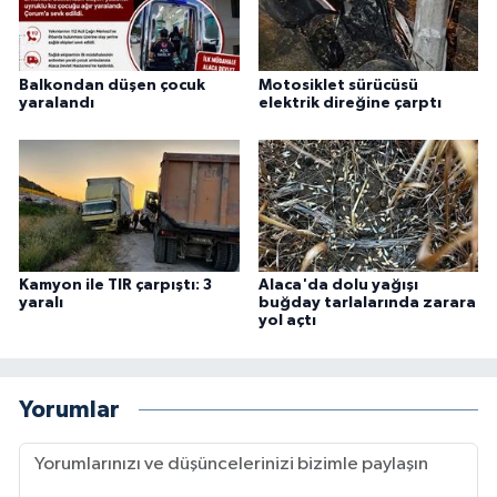
Balkondan düşen çocuk
Motosiklet sürücüsü
yaralandı
elektrik direğine çarptı
Kamyon ile TIR çarpıştı: 3
Alaca'da dolu yağışı
yaralı
buğday tarlalarında zarara
yol açtı
Yorumlar