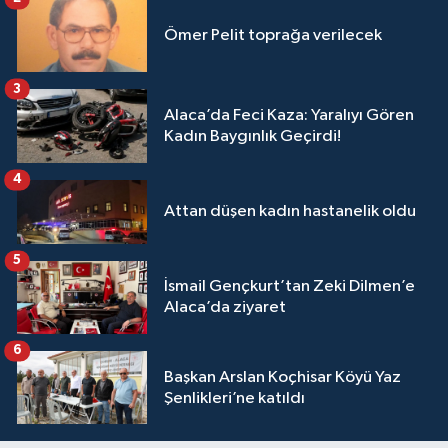
Ömer Pelit toprağa verilecek
3
Alaca’da Feci Kaza: Yaralıyı Gören
Kadın Baygınlık Geçirdi!
4
Attan düşen kadın hastanelik oldu
5
İsmail Gençkurt’tan Zeki Dilmen’e
Alaca’da ziyaret
6
Başkan Arslan Koçhisar Köyü Yaz
Şenlikleri’ne katıldı