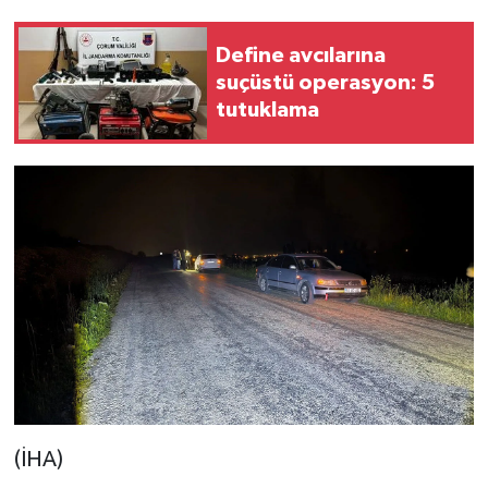
Define avcılarına
suçüstü operasyon: 5
tutuklama
(İHA)