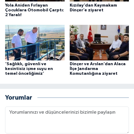
Yola Aniden Fırlayan
Kızılay’dan Kaymakam
Çocuklara Otomobil Çarptı:
Dinçer’e ziyaret
2 Yaralı!
‘Sağlıklı, güvenli ve
Dinçer ve Arslan’dan Alaca
kesintisiz içme suyu en
İlçe Jandarma
temel önceliğimiz’
Komutanlığına ziyaret
Yorumlar