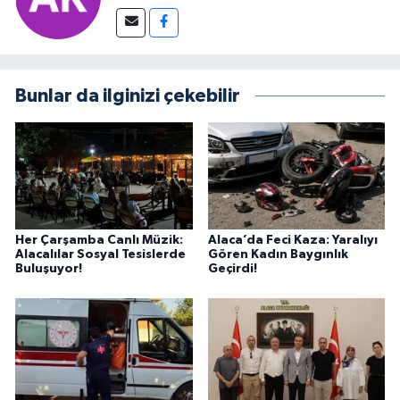
Bunlar da ilginizi çekebilir
Her Çarşamba Canlı Müzik:
Alaca’da Feci Kaza: Yaralıyı
Alacalılar Sosyal Tesislerde
Gören Kadın Baygınlık
Buluşuyor!
Geçirdi!