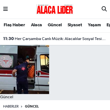
Çorum Nöbetçi Eczaneler
Flaş Haber
Alaca
Güncel
Siyaset
Yaşam
E
Çorum Hava Durumu
11:30
Her Çarşamba Canlı Müzik: Alacalılar Sosyal Tesislerde Buluşuyor!
Çorum Namaz Vakitleri
Çorum Trafik Yoğunluk Haritası
Süper Lig Puan Durumu ve Fikstür
Tüm Manşetler
Son Dakika Haberleri
Güncel
Haber Arşivi
HABERLER
GÜNCEL