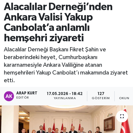
Alacalılar Derneği’nden
Ankara Valisi Yakup
Canbolat’a anlamlı
hemşehri ziyareti
Alacalılar Derneği Başkanı Fikret Şahin ve
beraberindeki heyet, Cumhurbaşkanı
kararnamesiyle Ankara Valiliğine atanan
hemşehrileri Yakup Canbolat’ı makamında ziyaret
etti.
ARAP KURT
17.05.2026 - 18:42
127
1
EDITÖR
YAYINLANMA
GÖSTERIM
OKUNMA