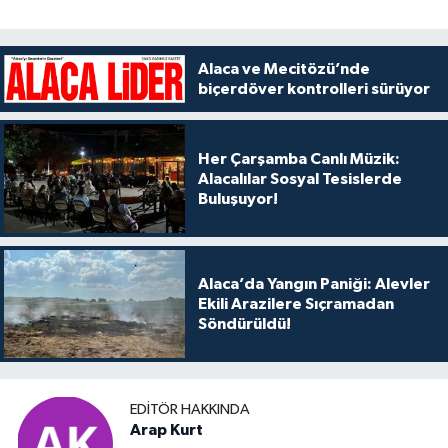
Alaca ve Mecitözü’nde
biçerdöver kontrolleri sürüyor
Her Çarşamba Canlı Müzik:
Alacalılar Sosyal Tesislerde
Buluşuyor!
Alaca’da Yangın Paniği: Alevler
Ekili Arazilere Sıçramadan
Söndürüldü!
EDITÖR HAKKINDA
Arap Kurt