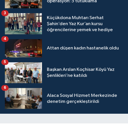
operasyon: 5 tutuklama
3
Küçükdona Muhtarı Serhat
Şahin’den Yaz Kur’an kursu
öğrencilerine yemek ve hediye
4
Attan düşen kadın hastanelik oldu
5
Başkan Arslan Koçhisar Köyü Yaz
Şenlikleri’ne katıldı
6
Alaca Sosyal Hizmet Merkezinde
denetim gerçekleştirildi