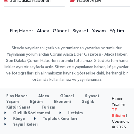
Son Dakika Haberleri
Haber Arşivi
Flaş Haber
Alaca
Güncel
Siyaset
Yaşam
Eğitim
Sitede yayınlanan içerik ve yorumlardan yazarları sorumludur.
Yayınlanan yorumlardan Çorum Alaca Lider Gazetesi - Alaca Haber,
Son Dakika Çorum Haberleri sorumlu tutulamaz. Sitedeki tüm harici
linkler ayrı bir sayfada açılır. Sitemizde yayınlanan haber, köşe yazıları
ve fotoğraflar izin alınmaksızın kaynak gösterilse dahi, herhangi bir
ortamda kullanılamaz ve yayınlanamaz
Flaş Haber
Alaca
Güncel
Siyaset
Haber
Yaşam
Eğitim
Ekonomi
Sağlık
Yazılımı:
Kültür Sanat
Turizm
TE
Gizlilik Sözleşmesi
İletişim
Bilişim
|
Künye
Topluluk Kuralları
Copyright
Yayın İlkeleri
© 2026