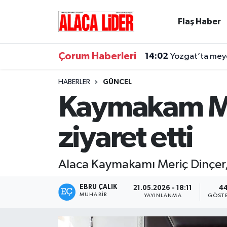
Flaş Haber
Çorum Nöbetçi Eczaneler
Çorum Haberleri
14:02
Yozgat’ta meyd
Çorum Hava Durumu
HABERLER
GÜNCEL
Çorum Namaz Vakitleri
Kaymakam Mer
Çorum Trafik Yoğunluk Haritası
ziyaret etti
Süper Lig Puan Durumu ve Fikstür
Alaca Kaymakamı Meriç Dinçer, 
Tüm Manşetler
EBRU ÇALIK
21.05.2026 - 18:11
4
Son Dakika Haberleri
MUHABIR
YAYINLANMA
GÖST
Haber Arşivi