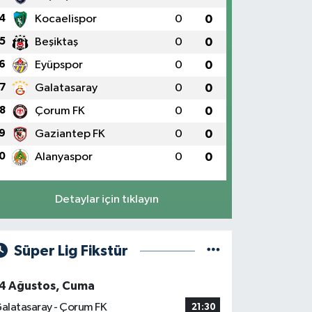
4
Kocaelispor
0
0
5
Beşiktaş
0
0
6
Eyüpspor
0
0
7
Galatasaray
0
0
8
Çorum FK
0
0
9
Gaziantep FK
0
0
0
Alanyaspor
0
0
Detaylar için tıklayın
Süper Lig Fikstür
4 Ağustos, Cuma
alatasaray - Çorum FK
21:30