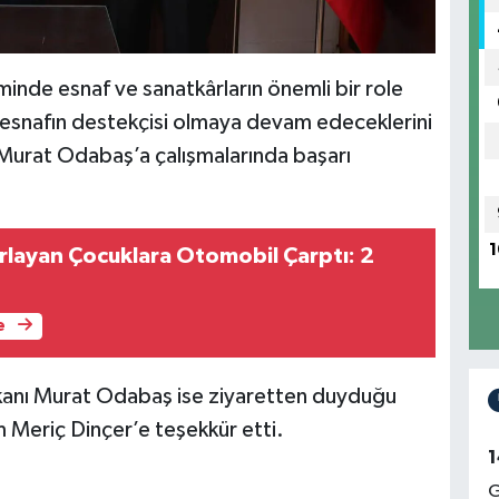
inde esnaf ve sanatkârların önemli bir role
 esnafın destekçisi olmaya devam edeceklerini
 Murat Odabaş’a çalışmalarında başarı
1
ırlayan Çocuklara Otomobil Çarptı: 2
e
kanı Murat Odabaş ise ziyaretten duyduğu
Meriç Dinçer’e teşekkür etti.
1
G