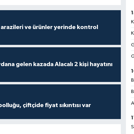
1
K
arazileri ve ürünler yerinde kontrol
K
G
G
 kazada Alacalı 2 kişi hayatını
1
B
B
A
olluğu, çiftçide fiyat sıkıntısı var
1
S