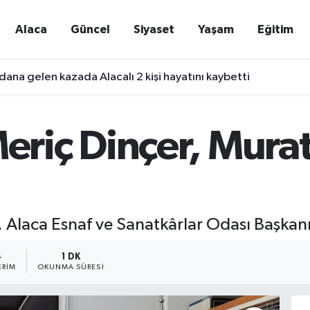
Alaca
Güncel
Siyaset
Yaşam
Eğitim
ana gelen kazada Alacalı 2 kişi hayatını kaybetti
iç Dinçer, Murat
Alaca Esnaf ve Sanatkârlar Odası Başkanı 
4
1 DK
ERIM
OKUNMA SÜRESI