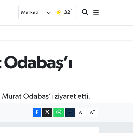
°
32
Merkez
 Odabaş’ı
Murat Odabaş’ı ziyaret etti.
-
+
A
A