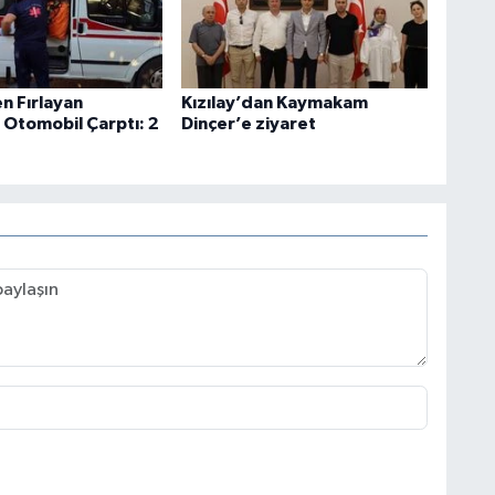
n Fırlayan
Kızılay’dan Kaymakam
 Otomobil Çarptı: 2
Dinçer’e ziyaret