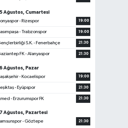
5 Ağustos, Cumartesi
onyaspor - Rizespor
19:00
asımpaşa - Trabzonspor
19:00
ençlerbirliği S.K. - Fenerbahçe
21:30
aziantep FK - Alanyaspor
21:30
6 Ağustos, Pazar
aşakşehir - Kocaelispor
19:00
eşiktaş - Eyüpspor
21:30
med - Erzurumspor FK
21:30
7 Ağustos, Pazartesi
amsunspor - Göztepe
21:30