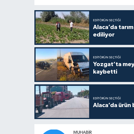
EDITÖRÜN SEÇTIĞI
Alaca’da tarım 
ediliyor
EDITÖRÜN SEÇTIĞI
Yozgat’ta meydana gelen
kaybetti
EDITÖRÜN SEÇTIĞI
Alaca’da ürün b
MUHABIR