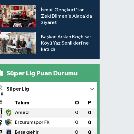
İsmail Gençkurt’tan
Zeki Dilmen’e Alaca’da
ziyaret
Başkan Arslan Koçhisar
Köyü Yaz Şenlikleri’ne
katıldı
Süper Lig Puan Durumu
Süper Lig
#
Takım
O
P
1
Amed
0
0
2
Erzurumspor FK
0
0
3
Başakşehir
0
0