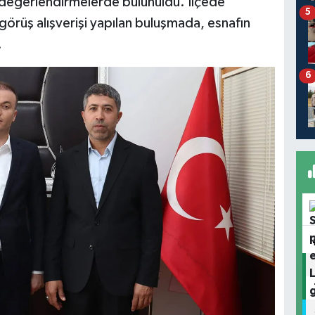
e değerlendirmelerde bulunuldu. İlçede
5
ı görüş alışverişi yapılan buluşmada, esnafın
.
6