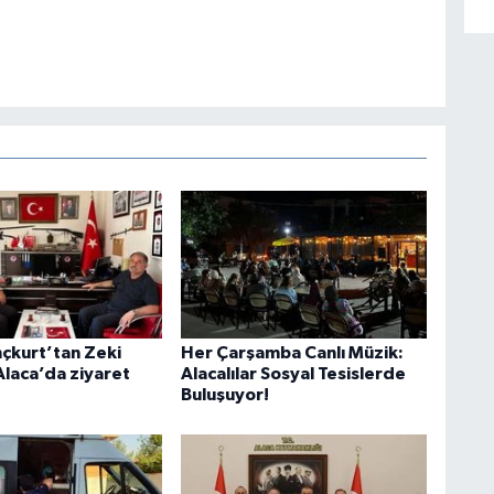
nçkurt’tan Zeki
Her Çarşamba Canlı Müzik:
Alaca’da ziyaret
Alacalılar Sosyal Tesislerde
Buluşuyor!