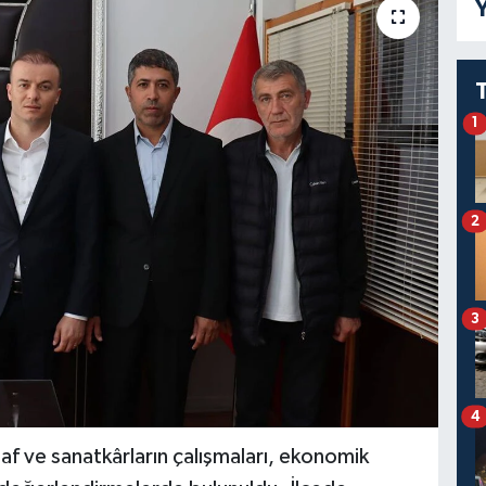
Y
1
2
3
4
naf ve sanatkârların çalışmaları, ekonomik