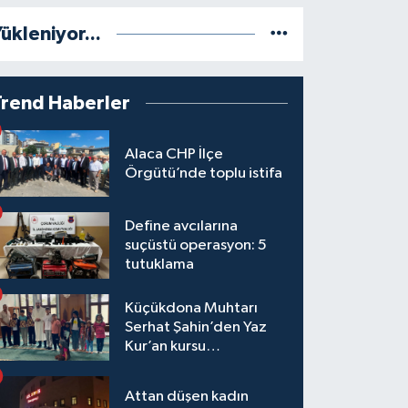
ükleniyor...
Trend Haberler
Alaca CHP İlçe
Örgütü’nde toplu istifa
Define avcılarına
suçüstü operasyon: 5
tutuklama
Küçükdona Muhtarı
Serhat Şahin’den Yaz
Kur’an kursu
öğrencilerine yemek ve
hediye
Attan düşen kadın