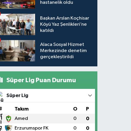
hastanelik oldu
Başkan Arslan Koçhisar
Köyü Yaz Şenlikleri’ne
katıldı
Alaca Sosyal Hizmet
Merkezinde denetim
gerçekleştirildi
Süper Lig Puan Durumu
Süper Lig
#
Takım
O
P
1
Amed
0
0
2
Erzurumspor FK
0
0