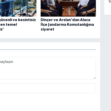
S
güvenli ve kesintisiz
Dinçer ve Arslan’dan Alaca
 en temel
İlçe Jandarma Komutanlığına
iz’
ziyaret