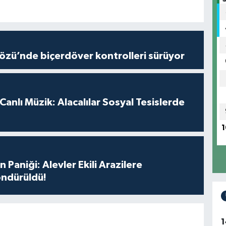
özü’nde biçerdöver kontrolleri sürüyor
anlı Müzik: Alacalılar Sosyal Tesislerde
1
 Paniği: Alevler Ekili Arazilere
ndürüldü!
1