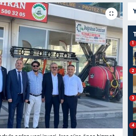
Y
1
2
3
4