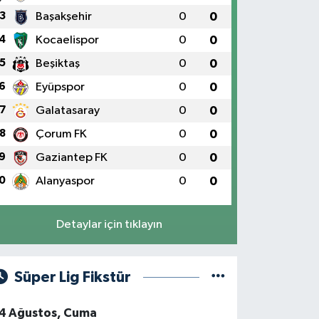
3
Başakşehir
0
0
4
Kocaelispor
0
0
5
Beşiktaş
0
0
6
Eyüpspor
0
0
7
Galatasaray
0
0
8
Çorum FK
0
0
9
Gaziantep FK
0
0
0
Alanyaspor
0
0
Detaylar için tıklayın
Süper Lig Fikstür
4 Ağustos, Cuma