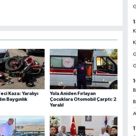
G
1
K
K
G
G
1
B
eci Kaza: Yaralıyı
Yola Aniden Fırlayan
ın Baygınlık
Çocuklara Otomobil Çarptı: 2
B
Yaralı!
A
1