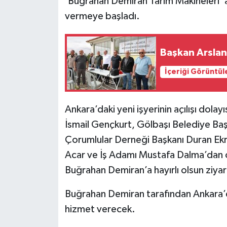
‘Buğrahan Demiran Tarım Makineleri’ ad
vermeye başladı.
Başkan Arslan 
İçeriği Görüntül
Ankara’daki yeni işyerinin açılışı dola
İsmail Gençkurt, Gölbaşı Belediye Ba
Çorumlular Derneği Başkanı Duran Ekr
Acar ve İş Adamı Mustafa Dalma’dan o
Buğrahan Demiran’a hayırlı olsun ziya
Buğrahan Demiran tarafından Ankara’da 
hizmet verecek.