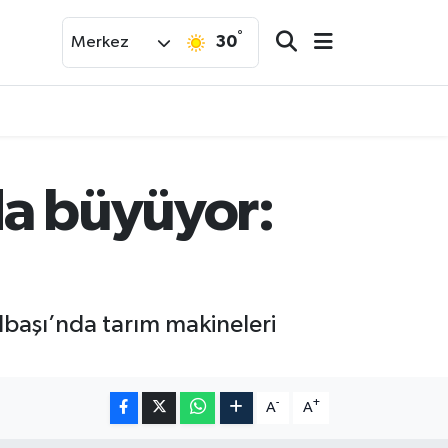
°
30
Merkez
’da büyüyor:
başı’nda tarım makineleri
-
+
A
A