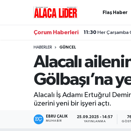
Flaş Haber
Çorum Nöbetçi Eczaneler
Çorum Haberleri
11:30
Her Çarşamba Ca
Çorum Hava Durumu
HABERLER
GÜNCEL
Çorum Namaz Vakitleri
Alacalı ailen
Çorum Trafik Yoğunluk Haritası
Gölbaşı’na ye
Süper Lig Puan Durumu ve Fikstür
Alacalı İş Adamı Ertuğrul Dem
Tüm Manşetler
üzerini yeni bir işyeri açtı.
Son Dakika Haberleri
EBRU ÇALIK
25.09.2025 - 14:57
7
MUHABIR
YAYINLANMA
GÖST
Haber Arşivi