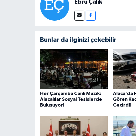
Ebru Çalık
Bunlar da ilginizi çekebilir
Her Çarşamba Canlı Müzik:
Alaca’da F
Alacalılar Sosyal Tesislerde
Gören Kad
Buluşuyor!
Geçirdi!