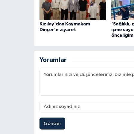
Kızılay’dan Kaymakam
‘Sağlıklı, 
Dinçer’e ziyaret
içme suyu
önceliğim
Yorumlar
Gönder