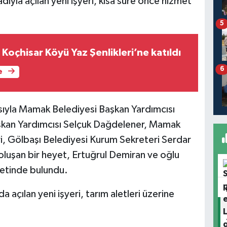
ıyla açılan yeni işyeri, kısa süre önce hizmet
5
Koçhisar Köyü Yaz Şenlikleri’ne katıldı
6
e
yısıyla Mamak Belediyesi Başkan Yardımcısı
şkan Yardımcısı Selçuk Dağdelener, Mamak
i, Gölbaşı Belediyesi Kurum Sekreteri Serdar
luşan bir heyet, Ertuğrul Demiran ve oğlu
retinde bulundu.
açılan yeni işyeri, tarım aletleri üzerine