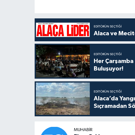
EDITÖRÜN SEÇTIĞI
Alaca ve Mecit
EDITÖRÜN SEÇTIĞI
Her Çarşamba C
Buluşuyor!
EDITÖRÜN SEÇTIĞI
Alaca’da Yangın
Sıçramadan Sö
MUHABIR