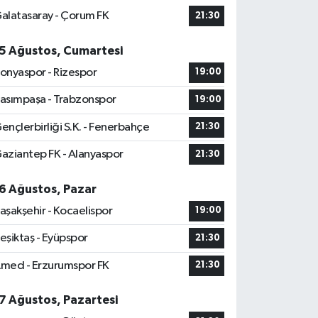
alatasaray - Çorum FK
21:30
5 Ağustos, Cumartesi
onyaspor - Rizespor
19:00
asımpaşa - Trabzonspor
19:00
ençlerbirliği S.K. - Fenerbahçe
21:30
aziantep FK - Alanyaspor
21:30
6 Ağustos, Pazar
aşakşehir - Kocaelispor
19:00
eşiktaş - Eyüpspor
21:30
med - Erzurumspor FK
21:30
7 Ağustos, Pazartesi