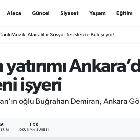
Alaca
Güncel
Siyaset
Yaşam
Eğitim
nlı Müzik: Alacalılar Sosyal Tesislerde Buluşuyor!
in yatırımı Ankara
ni işyeri
iran’ın oğlu Buğrahan Demiran, Ankara Göl
66
1 DK
ERIM
OKUNMA SÜRESI