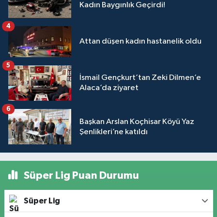
Kadın Baygınlık Geçirdi!
4
Attan düşen kadın hastanelik oldu
5
İsmail Gençkurt’tan Zeki Dilmen’e
Alaca’da ziyaret
6
Başkan Arslan Koçhisar Köyü Yaz
Şenlikleri’ne katıldı
Süper Lig Puan Durumu
Süper Lig