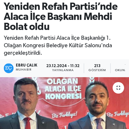
Yeniden Refah Partisi’nde
Alaca İlçe Başkanı Mehdi
Bolat oldu
Yeniden Refah Partisi Alaca İlçe Başkanlığı 1.
Olağan Kongresi Belediye Kültür Salonu'nda
gerçekleştirildi.
EBRU ÇALIK
23.12.2024 - 11:32
213
1 
MUHABIR
YAYINLANMA
GÖSTERIM
OKUNMA