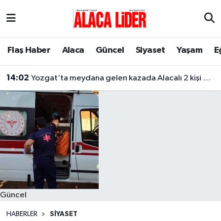
Çorum Nöbetçi Eczaneler
Flaş Haber
Alaca
Güncel
Siyaset
Yaşam
E
Çorum Hava Durumu
14:02
Yozgat’ta meydana gelen kazada Alacalı 2 kişi hayatını kaybetti
Çorum Namaz Vakitleri
Çorum Trafik Yoğunluk Haritası
Süper Lig Puan Durumu ve Fikstür
Tüm Manşetler
Son Dakika Haberleri
Güncel
Haber Arşivi
HABERLER
SIYASET