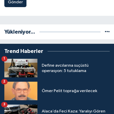
Gönder
Yükleniyor...
Trend Haberler
1
Define avcılarına suçüstü
operasyon: 5 tutuklama
2
Ömer Pelit toprağa verilecek
3
Alaca’da Feci Kaza: Yaralıyı Gören