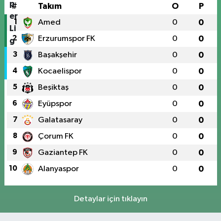
#
Takım
O
P
1
Amed
0
0
2
Erzurumspor FK
0
0
3
Başakşehir
0
0
4
Kocaelispor
0
0
5
Beşiktaş
0
0
6
Eyüpspor
0
0
7
Galatasaray
0
0
8
Çorum FK
0
0
9
Gaziantep FK
0
0
10
Alanyaspor
0
0
Detaylar için tıklayın