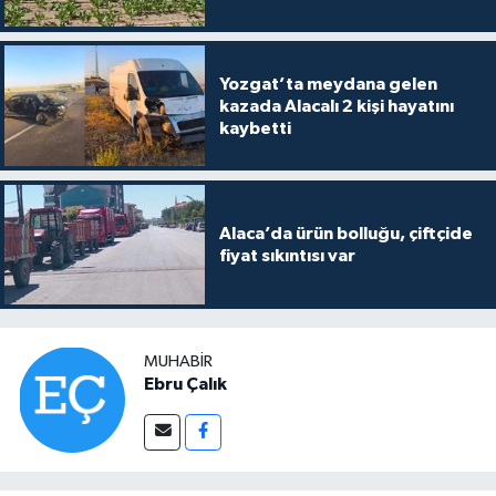
Yozgat’ta meydana gelen
kazada Alacalı 2 kişi hayatını
kaybetti
Alaca’da ürün bolluğu, çiftçide
fiyat sıkıntısı var
MUHABIR
Ebru Çalık