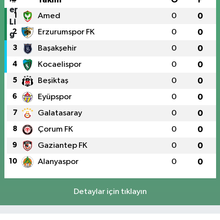
1
Amed
0
0
2
Erzurumspor FK
0
0
3
Başakşehir
0
0
4
Kocaelispor
0
0
5
Beşiktaş
0
0
6
Eyüpspor
0
0
7
Galatasaray
0
0
8
Çorum FK
0
0
9
Gaziantep FK
0
0
10
Alanyaspor
0
0
Detaylar için tıklayın