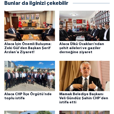
Bunlar da ilginizi çekebilir
Alaca İçin Önemli Buluşma:
Alaca Ülkü Ocakları’ndan
Zeki Gül’den Başkan Şerif
şehit aileleri ve gaziler
Arslan’a Ziyaret!
derneğine ziyaret
Alaca CHP İlçe Örgütü’nde
Mamak Belediye Başkanı
toplu istifa
Veli Gündüz Şahin CHP’den
istifa etti