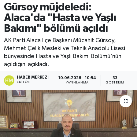
Gürsoy müjdeledi:
Alaca'da "Hasta ve Yaşlı
Bakımı" bölümü açıldı
AK Parti Alaca İlçe Başkanı Mücahit Gürsoy,
Mehmet Çelik Mesleki ve Teknik Anadolu Lisesi
bünyesinde Hasta ve Yaşlı Bakımı Bölümü'nün
açıldığını açıkladı.
HABER MERKEZI
10.06.2026 - 10:54
33
EDITÖR
YAYINLANMA
GÖSTERIM
O