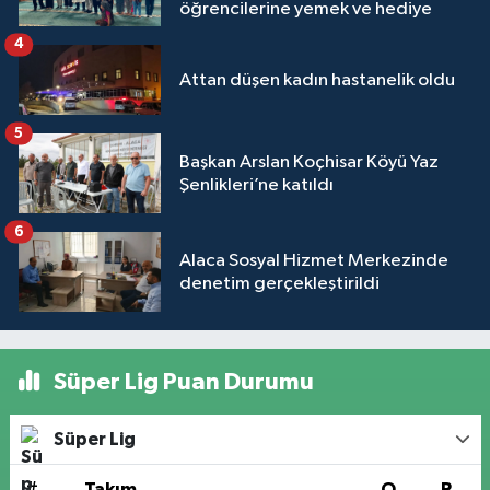
öğrencilerine yemek ve hediye
4
Attan düşen kadın hastanelik oldu
5
Başkan Arslan Koçhisar Köyü Yaz
Şenlikleri’ne katıldı
6
Alaca Sosyal Hizmet Merkezinde
denetim gerçekleştirildi
Süper Lig Puan Durumu
Süper Lig
#
Takım
O
P