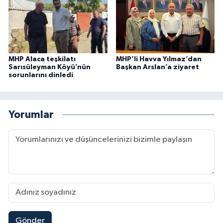
MHP Alaca teşkilatı
MHP’li Havva Yılmaz’dan
Sarısüleyman Köyü’nün
Başkan Arslan’a ziyaret
sorunlarını dinledi
Yorumlar
Gönder