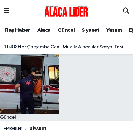
Çorum Nöbetçi Eczaneler
Flaş Haber
Alaca
Güncel
Siyaset
Yaşam
E
Çorum Hava Durumu
11:30
Her Çarşamba Canlı Müzik: Alacalılar Sosyal Tesislerde Buluşuyor!
Çorum Namaz Vakitleri
Çorum Trafik Yoğunluk Haritası
Süper Lig Puan Durumu ve Fikstür
Tüm Manşetler
Son Dakika Haberleri
Güncel
Haber Arşivi
HABERLER
SIYASET