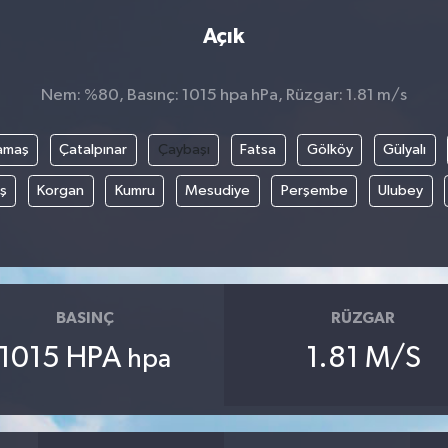
Açık
Nem: %80, Basınç: 1015 hpa hPa, Rüzgar: 1.81 m/s
amaş
Çatalpınar
Çaybaşı
Fatsa
Gölköy
Gülyalı
ş
Korgan
Kumru
Mesudiye
Perşembe
Ulubey
BASINÇ
RÜZGAR
1015 HPA
1.81 M/S
hpa