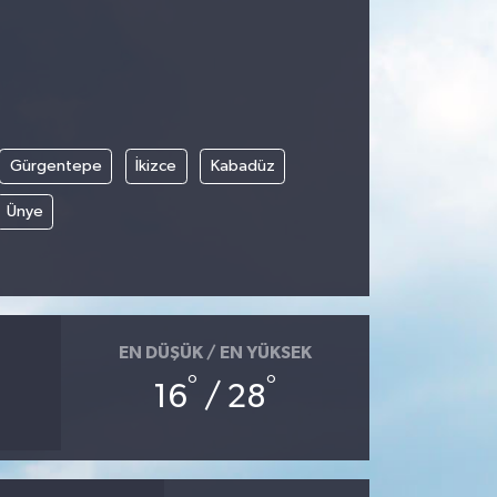
Gürgentepe
İkizce
Kabadüz
Ünye
EN DÜŞÜK / EN YÜKSEK
°
°
16
/ 28