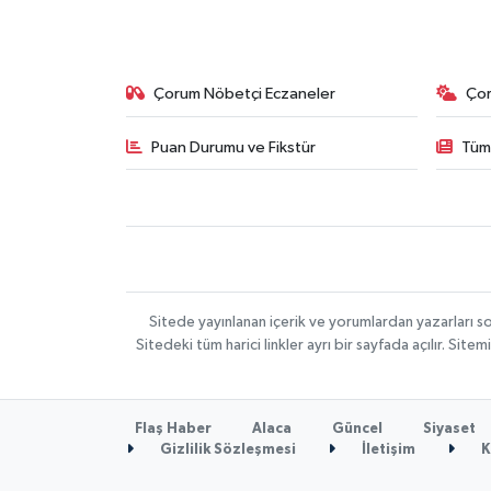
Çorum Nöbetçi Eczaneler
Ço
Puan Durumu ve Fikstür
Tüm
Sitede yayınlanan içerik ve yorumlardan yazarları 
Sitedeki tüm harici linkler ayrı bir sayfada açılır. Si
Flaş Haber
Alaca
Güncel
Siyaset
Gizlilik Sözleşmesi
İletişim
K