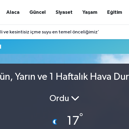
Alaca
Güncel
Siyaset
Yaşam
Eğitim
nli ve kesintisiz içme suyu en temel önceliğimiz’
u
n, Yarın ve 1 Haftalık Hava D
Ordu
°
17