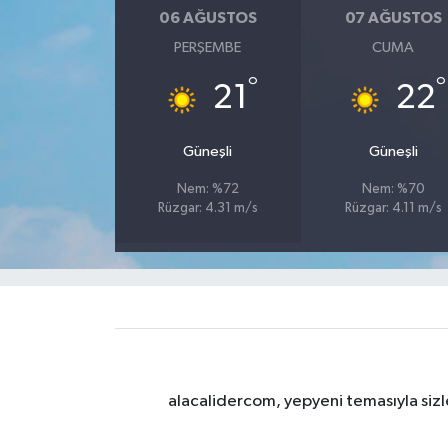
06 AĞUSTOS
07 AĞUSTOS
PERŞEMBE
CUMA
°
°
21
22
Güneşli
Güneşli
Nem: %72
Nem: %70
Rüzgar: 4.31 m/s
Rüzgar: 4.11 m/s
alacalidercom, yepyeni temasıyla sizle