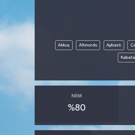
Akkuş
Altınordu
Aybastı
Ç
Kabata
NEM
%80