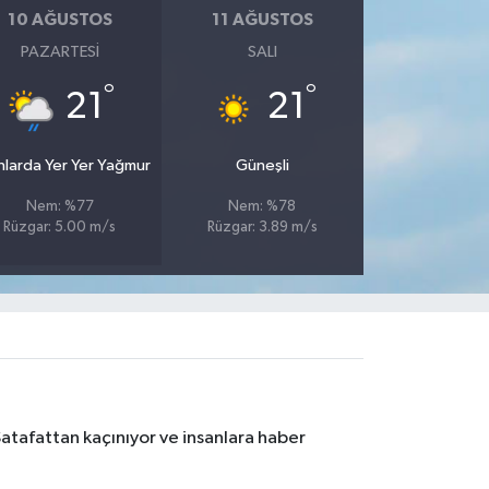
10 AĞUSTOS
11 AĞUSTOS
PAZARTESI
SALI
°
°
21
21
nlarda Yer Yer Yağmur
Güneşli
Nem: %77
Nem: %78
Rüzgar: 5.00 m/s
Rüzgar: 3.89 m/s
Şatafattan kaçınıyor ve insanlara haber