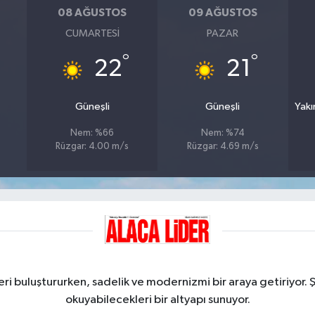
08 AĞUSTOS
09 AĞUSTOS
CUMARTESI
PAZAR
°
°
22
21
Güneşli
Güneşli
Yakı
Nem: %66
Nem: %74
Rüzgar: 4.00 m/s
Rüzgar: 4.69 m/s
ri buluştururken, sadelik ve modernizmi bir araya getiriyor. 
okuyabilecekleri bir altyapı sunuyor.