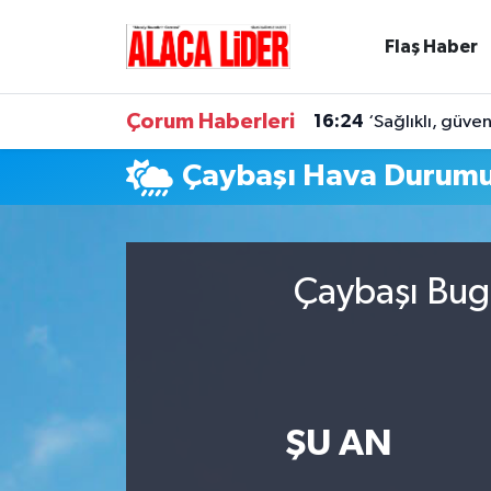
Flaş Haber
Çorum Nöbetçi Eczaneler
Çorum Haberleri
16:24
‘Sağlıklı, güve
Çorum Hava Durumu
Çaybaşı Hava Durum
Çorum Namaz Vakitleri
Çorum Trafik Yoğunluk Haritası
Çaybaşı Bugü
Süper Lig Puan Durumu ve Fikstür
Tüm Manşetler
Son Dakika Haberleri
ŞU AN
Haber Arşivi