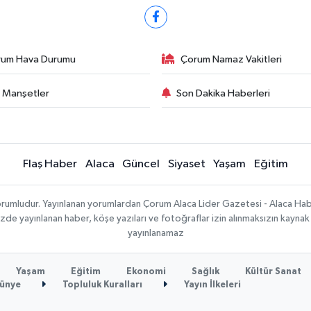
rum Hava Durumu
Çorum Namaz Vakitleri
 Manşetler
Son Dakika Haberleri
Flaş Haber
Alaca
Güncel
Siyaset
Yaşam
Eğitim
sorumludur. Yayınlanan yorumlardan Çorum Alaca Lider Gazetesi - Alaca H
temizde yayınlanan haber, köşe yazıları ve fotoğraflar izin alınmaksızın kayn
yayınlanamaz
Yaşam
Eğitim
Ekonomi
Sağlık
Kültür Sanat
ünye
Topluluk Kuralları
Yayın İlkeleri