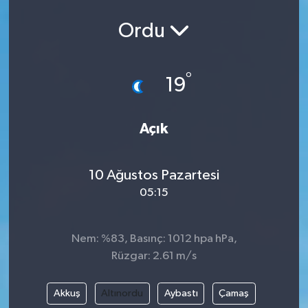
Ordu
°
19
Açık
10 Ağustos Pazartesi
05:15
Nem: %83, Basınç: 1012 hpa hPa,
Rüzgar: 2.61 m/s
Akkuş
Altınordu
Aybastı
Çamaş