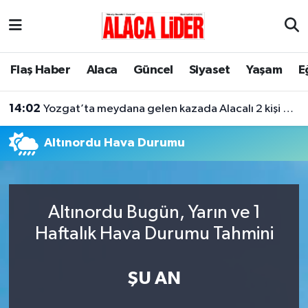
Çorum Nöbetçi Eczaneler
Flaş Haber
Alaca
Güncel
Siyaset
Yaşam
E
Çorum Hava Durumu
14:02
Yozgat’ta meydana gelen kazada Alacalı 2 kişi hayatını kaybetti
Çorum Namaz Vakitleri
Altınordu Hava Durumu
Çorum Trafik Yoğunluk Haritası
Süper Lig Puan Durumu ve Fikstür
Altınordu Bugün, Yarın ve 1
Tüm Manşetler
Haftalık Hava Durumu Tahmini
Son Dakika Haberleri
ŞU AN
Haber Arşivi