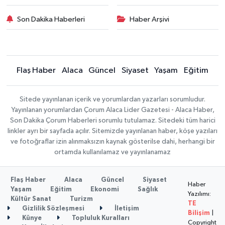
Son Dakika Haberleri
Haber Arşivi
Flaş Haber
Alaca
Güncel
Siyaset
Yaşam
Eğitim
Sitede yayınlanan içerik ve yorumlardan yazarları sorumludur.
Yayınlanan yorumlardan Çorum Alaca Lider Gazetesi - Alaca Haber,
Son Dakika Çorum Haberleri sorumlu tutulamaz. Sitedeki tüm harici
linkler ayrı bir sayfada açılır. Sitemizde yayınlanan haber, köşe yazıları
ve fotoğraflar izin alınmaksızın kaynak gösterilse dahi, herhangi bir
ortamda kullanılamaz ve yayınlanamaz
Flaş Haber
Alaca
Güncel
Siyaset
Haber
Yaşam
Eğitim
Ekonomi
Sağlık
Yazılımı:
Kültür Sanat
Turizm
TE
Gizlilik Sözleşmesi
İletişim
Bilişim
|
Künye
Topluluk Kuralları
Copyright