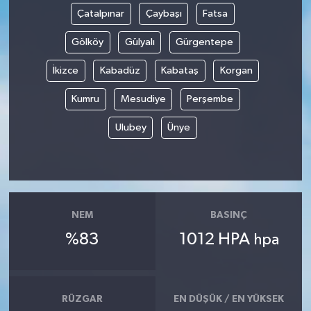
Çatalpınar
Çaybaşı
Fatsa
Gölköy
Gülyalı
Gürgentepe
İkizce
Kabadüz
Kabataş
Korgan
Kumru
Mesudiye
Perşembe
Ulubey
Ünye
NEM
BASINÇ
%83
1012 HPA
hpa
RÜZGAR
EN DÜŞÜK / EN YÜKSEK