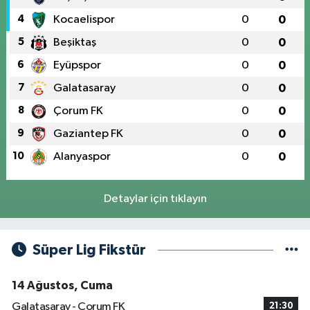
4
Kocaelispor
0
0
5
Beşiktaş
0
0
6
Eyüpspor
0
0
7
Galatasaray
0
0
8
Çorum FK
0
0
9
Gaziantep FK
0
0
10
Alanyaspor
0
0
Detaylar için tıklayın
Süper Lig Fikstür
14 Ağustos, Cuma
Galatasaray - Çorum FK
21:30