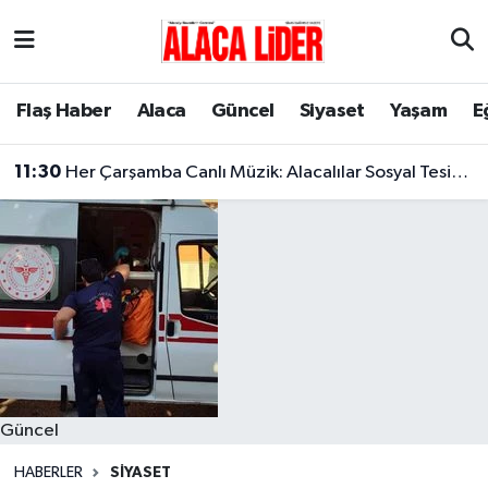
Çorum Nöbetçi Eczaneler
Flaş Haber
Alaca
Güncel
Siyaset
Yaşam
E
Çorum Hava Durumu
11:30
Her Çarşamba Canlı Müzik: Alacalılar Sosyal Tesislerde Buluşuyor!
Çorum Namaz Vakitleri
Çorum Trafik Yoğunluk Haritası
Süper Lig Puan Durumu ve Fikstür
Tüm Manşetler
Son Dakika Haberleri
Güncel
Haber Arşivi
HABERLER
SIYASET