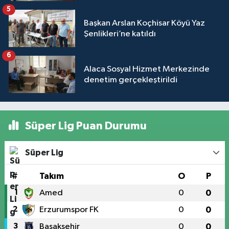
5
Başkan Arslan Koçhisar Köyü Yaz
Şenlikleri’ne katıldı
6
Alaca Sosyal Hizmet Merkezinde
denetim gerçekleştirildi
Süper Lig Puan Durumu
Süper Lig
#
Takım
O
P
1
Amed
0
0
2
Erzurumspor FK
0
0
3
Başakşehir
0
0