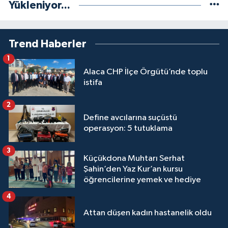
Yükleniyor...
Trend Haberler
1
Alaca CHP İlçe Örgütü’nde toplu
istifa
2
Define avcılarına suçüstü
operasyon: 5 tutuklama
3
Küçükdona Muhtarı Serhat
Şahin’den Yaz Kur’an kursu
öğrencilerine yemek ve hediye
4
Attan düşen kadın hastanelik oldu