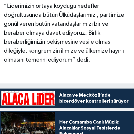
“Liderimizin ortaya koyduğu hedefler
doğrultusunda bütün Ülküdaşlarımızı, partimize
gönül veren bütün vatandaşlarımızı bir ve
beraber olmaya davet ediyoruz. Birlik
beraberliğimizin pekişmesine vesile olması
dileğiyle, kongremizin ilimize ve ülkemize hayırlı
olmasını temenni ediyorum” dedi.
Alaca ve Mecitözü’nde
biçerdöver kontrolleri sürüyor
Her Çarşamba Canlı Müzik:
Alacalılar Sosyal Tesislerde
Buluşuyor!