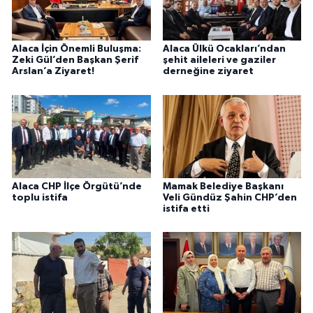
Alaca İçin Önemli Buluşma:
Alaca Ülkü Ocakları’ndan
Zeki Gül’den Başkan Şerif
şehit aileleri ve gaziler
Arslan’a Ziyaret!
derneğine ziyaret
Alaca CHP İlçe Örgütü’nde
Mamak Belediye Başkanı
toplu istifa
Veli Gündüz Şahin CHP’den
istifa etti