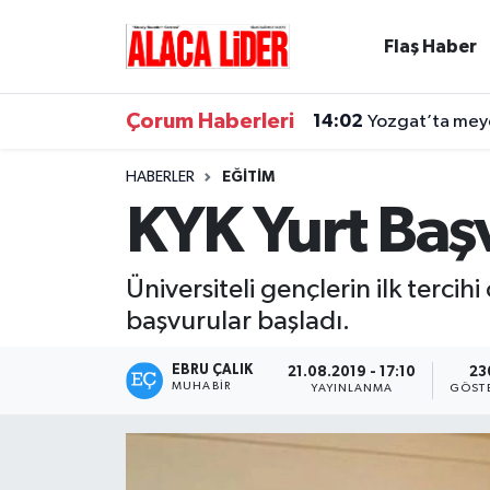
Flaş Haber
Çorum Nöbetçi Eczaneler
Çorum Haberleri
14:02
Yozgat’ta meyd
Çorum Hava Durumu
HABERLER
EĞITIM
Çorum Namaz Vakitleri
KYK Yurt Başv
Çorum Trafik Yoğunluk Haritası
Üniversiteli gençlerin ilk tercih
Süper Lig Puan Durumu ve Fikstür
başvurular başladı.
Tüm Manşetler
EBRU ÇALIK
21.08.2019 - 17:10
23
MUHABIR
YAYINLANMA
GÖST
Son Dakika Haberleri
Haber Arşivi