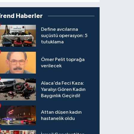
Trend Haberler
Define avcılarına
suçüstü operasyon: 5
tutuklama
Ömer Pelit toprağa
verilecek
Alaca’da Feci Kaza:
Yaralıyı Gören Kadın
Baygınlık Geçirdi!
Attan düşen kadın
hastanelik oldu