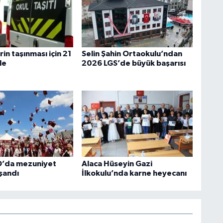
in taşınması için 21
Selin Şahin Ortaokulu’ndan
le
2026 LGS’de büyük başarısı
O’da mezuniyet
Alaca Hüseyin Gazi
şandı
İlkokulu’nda karne heyecanı