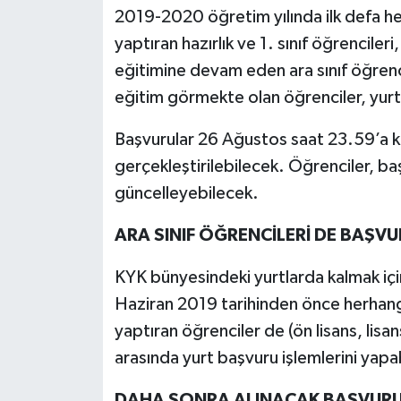
2019-2020 öğretim yılında ilk defa h
yaptıran hazırlık ve 1. sınıf öğrencil
eğitimine devam eden ara sınıf öğrenc
eğitim görmekte olan öğrenciler, yur
Başvurular 26 Ağustos saat 23.59’a 
gerçekleştirilebilecek. Öğrenciler, baş
güncelleyebilecek.
ARA SINIF ÖĞRENCİLERİ DE BAŞV
KYK bünyesindeki yurtlarda kalmak için
Haziran 2019 tarihinden önce herhang
yaptıran öğrenciler de (ön lisans, lisan
arasında yurt başvuru işlemlerini yapa
DAHA SONRA ALINACAK BAŞVURU