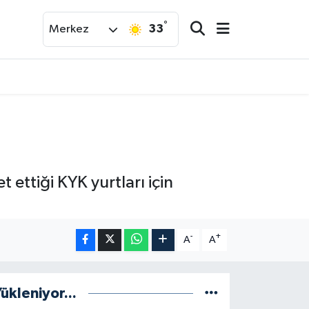
°
33
Merkez
t ettiği KYK yurtları için
-
+
A
A
ükleniyor...