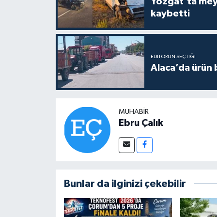
Yozgat’ta meydana gelen
kaybetti
EDITÖRÜN SEÇTIĞI
Alaca’da ürün b
MUHABIR
Ebru Çalık
Bunlar da ilginizi çekebilir