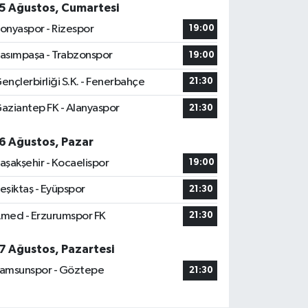
5 Ağustos, Cumartesi
onyaspor - Rizespor
19:00
asımpaşa - Trabzonspor
19:00
ençlerbirliği S.K. - Fenerbahçe
21:30
aziantep FK - Alanyaspor
21:30
6 Ağustos, Pazar
aşakşehir - Kocaelispor
19:00
eşiktaş - Eyüpspor
21:30
med - Erzurumspor FK
21:30
7 Ağustos, Pazartesi
amsunspor - Göztepe
21:30