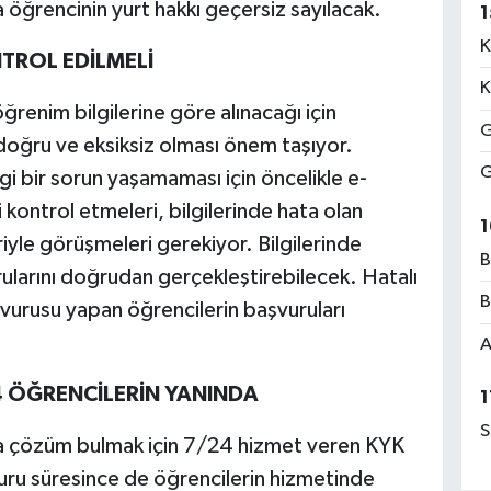
öğrencinin yurt hakkı geçersiz sayılacak.
1
K
TROL EDİLMELİ
K
ğrenim bilgilerine göre alınacağı için
G
n doğru ve eksiksiz olması önem taşıyor.
G
i bir sorun yaşamaması için öncelikle e-
 kontrol etmeleri, bilgilerinde hata olan
1
riyle görüşmeleri gerekiyor. Bilgilerinde
B
rularını doğrudan gerçekleştirebilecek. Hatalı
B
şvurusu yapan öğrencilerin başvuruları
A
4 ÖĞRENCİLERİN YANINDA
1
S
da çözüm bulmak için 7/24 hizmet veren KYK
uru süresince de öğrencilerin hizmetinde