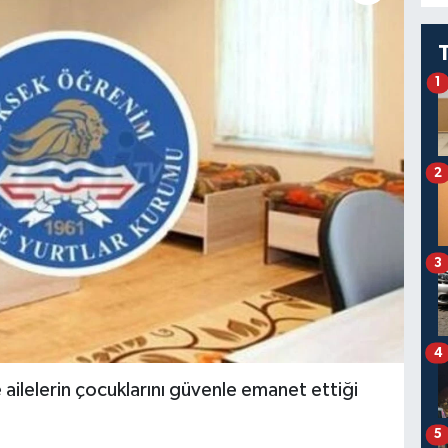
1
2
3
4
ve ailelerin çocuklarını güvenle emanet ettiği
5