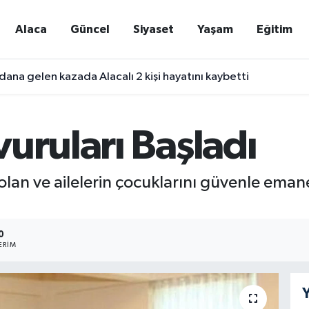
Alaca
Güncel
Siyaset
Yaşam
Eğitim
ana gelen kazada Alacalı 2 kişi hayatını kaybetti
uruları Başladı
i olan ve ailelerin çocuklarını güvenle emane
0
ERIM
Y