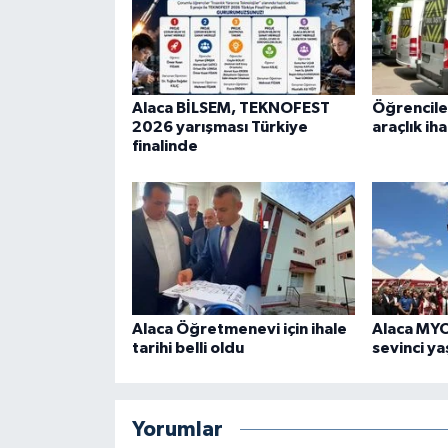
Alaca BİLSEM, TEKNOFEST
Öğrenciler
2026 yarışması Türkiye
araçlık iha
finalinde
Alaca Öğretmenevi için ihale
Alaca MY
tarihi belli oldu
sevinci ya
Yorumlar