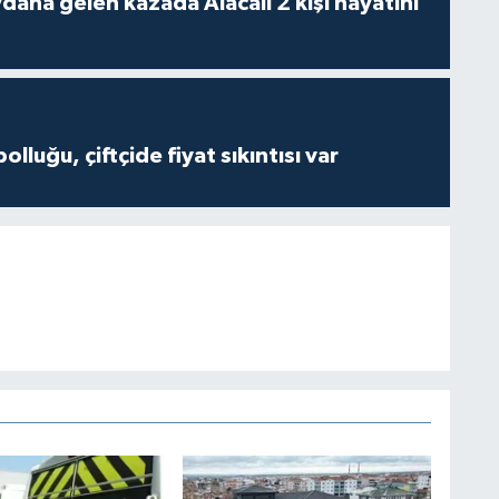
 kazada Alacalı 2 kişi hayatını
olluğu, çiftçide fiyat sıkıntısı var