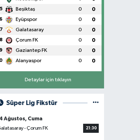
5
Beşiktaş
0
0
6
Eyüpspor
0
0
7
Galatasaray
0
0
8
Çorum FK
0
0
9
Gaziantep FK
0
0
0
Alanyaspor
0
0
Detaylar için tıklayın
Süper Lig Fikstür
4 Ağustos, Cuma
alatasaray - Çorum FK
21:30