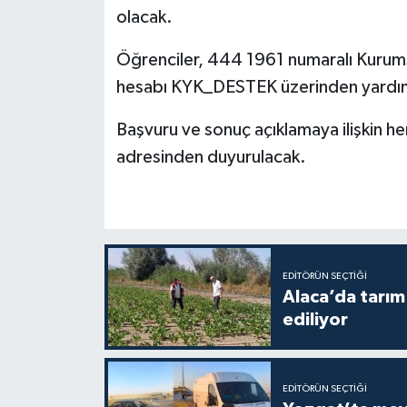
olacak.
Öğrenciler, 444 1961 numaralı Kurums
hesabı KYK_DESTEK üzerinden yardım
Başvuru ve sonuç açıklamaya ilişkin he
adresinden duyurulacak.
EDITÖRÜN SEÇTIĞI
Alaca’da tarım 
ediliyor
EDITÖRÜN SEÇTIĞI