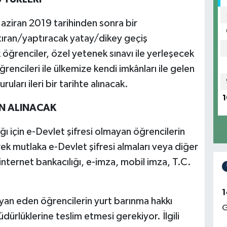
ziran 2019 tarihinden sonra bir
ıran/yaptıracak yatay/dikey geçiş
 öğrenciler, özel yetenek sınavı ile yerleşecek
rencileri ile ülkemize kendi imkânları ile gelen
uları ileri bir tarihte alınacak.
1
N ALINACAK
ı için e-Devlet şifresi olmayan öğrencilerin
erek mutlaka e-Devlet şifresi almaları veya diğer
internet bankacılığı, e-imza, mobil imza, T.C.
1
yan eden öğrencilerin yurt barınma hakkı
G
üdürlüklerine teslim etmesi gerekiyor. İlgili