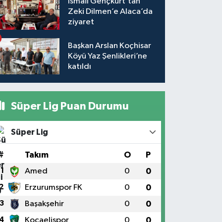
İsmail Gençkurt’tan
Zeki Dilmen’e Alaca’da
ziyaret
Başkan Arslan Koçhisar
Köyü Yaz Şenlikleri’ne
katıldı
Süper Lig Puan Durumu
Süper Lig
#
Takım
O
P
1
Amed
0
0
2
Erzurumspor FK
0
0
3
Başakşehir
0
0
4
Kocaelispor
0
0