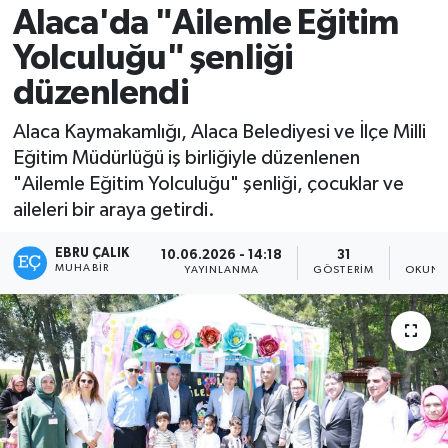
Alaca'da "Ailemle Eğitim
Yolculuğu" şenliği
düzenlendi
Alaca Kaymakamlığı, Alaca Belediyesi ve İlçe Milli
Eğitim Müdürlüğü iş birliğiyle düzenlenen
"Ailemle Eğitim Yolculuğu" şenliği, çocuklar ve
aileleri bir araya getirdi.
EBRU ÇALIK
10.06.2026 - 14:18
31
1
MUHABIR
YAYINLANMA
GÖSTERIM
OKUNM