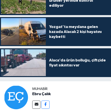
ürünler yerinde kontrol
ediliyor
Yozgat’ta meydana gelen
kazada Alacalı 2 kişi hayatını
kaybetti
Alaca’da ürün bolluğu, çiftçide
fiyat sıkıntısı var
MUHABIR
Ebru Çalık