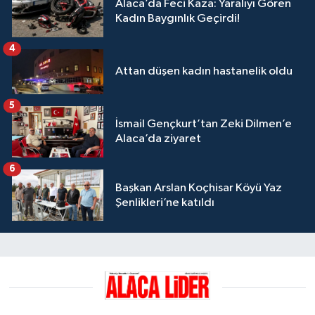
Alaca’da Feci Kaza: Yaralıyı Gören
Kadın Baygınlık Geçirdi!
4
Attan düşen kadın hastanelik oldu
5
İsmail Gençkurt’tan Zeki Dilmen’e
Alaca’da ziyaret
6
Başkan Arslan Koçhisar Köyü Yaz
Şenlikleri’ne katıldı