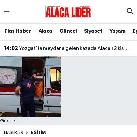
Çorum Nöbetçi Eczaneler
Flaş Haber
Alaca
Güncel
Siyaset
Yaşam
E
Çorum Hava Durumu
14:02
Yozgat’ta meydana gelen kazada Alacalı 2 kişi hayatını kaybetti
Çorum Namaz Vakitleri
Çorum Trafik Yoğunluk Haritası
Süper Lig Puan Durumu ve Fikstür
Tüm Manşetler
Son Dakika Haberleri
Güncel
Haber Arşivi
HABERLER
EĞITIM