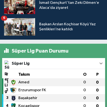
İsmail Gençkurt’tan Zeki Dilmen’e
Alaca’da ziyaret
6
Başkan Arslan Koçhisar Köyü Yaz
Şenlikleri’ne katıldı
Süper Lig Puan Durumu
Süper Lig
#
Takım
O
P
1
Amed
0
0
2
Erzurumspor FK
0
0
3
Başakşehir
0
0
4
Kocaelispor
0
0