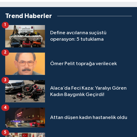
Trend Haberler
1
Define avcılarına suçüstü
operasyon: 5 tutuklama
2
Ömer Pelit toprağa verilecek
3
Alaca’da Feci Kaza: Yaralıyı Gören
Kadın Baygınlık Geçirdi!
4
Attan düşen kadın hastanelik oldu
5