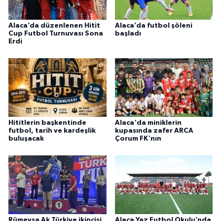
Alaca’da düzenlenen Hitit
Alaca’da futbol şöleni
Cup Futbol Turnuvası Sona
başladı
Erdi
Hititlerin başkentinde
Alaca'da miniklerin
futbol, tarih ve kardeşlik
kupasında zafer ARCA
buluşacak
Çorum FK'nın
Rümeysa Ak Türkiye ikincisi
Alaca Yaz Futbol Okulu’nda