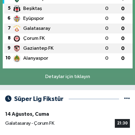
5
Beşiktaş
0
0
6
Eyüpspor
0
0
7
Galatasaray
0
0
8
Çorum FK
0
0
9
Gaziantep FK
0
0
10
Alanyaspor
0
0
Detaylar için tıklayın
Süper Lig Fikstür
14 Ağustos, Cuma
Galatasaray - Çorum FK
21:30