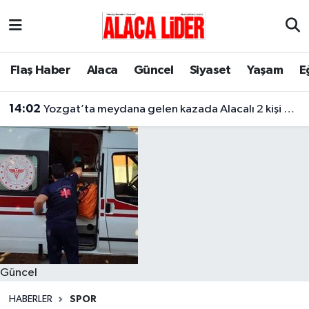
Çorum Nöbetçi Eczaneler
Flaş Haber
Alaca
Güncel
Siyaset
Yaşam
E
Çorum Hava Durumu
14:02
Yozgat’ta meydana gelen kazada Alacalı 2 kişi hayatını kaybetti
Çorum Namaz Vakitleri
Çorum Trafik Yoğunluk Haritası
Süper Lig Puan Durumu ve Fikstür
Tüm Manşetler
Son Dakika Haberleri
Güncel
Haber Arşivi
HABERLER
SPOR