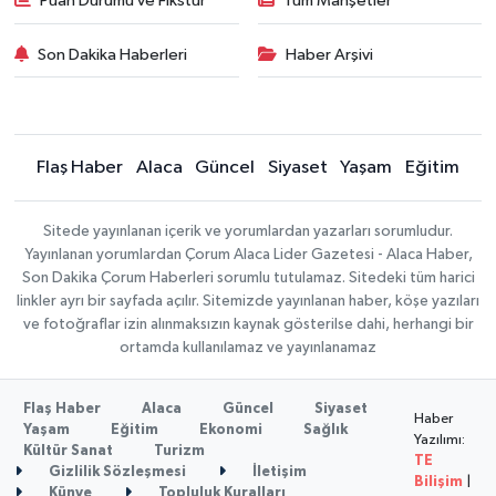
Puan Durumu ve Fikstür
Tüm Manşetler
Son Dakika Haberleri
Haber Arşivi
Flaş Haber
Alaca
Güncel
Siyaset
Yaşam
Eğitim
Sitede yayınlanan içerik ve yorumlardan yazarları sorumludur.
Yayınlanan yorumlardan Çorum Alaca Lider Gazetesi - Alaca Haber,
Son Dakika Çorum Haberleri sorumlu tutulamaz. Sitedeki tüm harici
linkler ayrı bir sayfada açılır. Sitemizde yayınlanan haber, köşe yazıları
ve fotoğraflar izin alınmaksızın kaynak gösterilse dahi, herhangi bir
ortamda kullanılamaz ve yayınlanamaz
Flaş Haber
Alaca
Güncel
Siyaset
Haber
Yaşam
Eğitim
Ekonomi
Sağlık
Yazılımı:
Kültür Sanat
Turizm
TE
Gizlilik Sözleşmesi
İletişim
Bilişim
|
Künye
Topluluk Kuralları