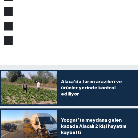
Alaca’da tarım arazileri ve
ürünler yerinde kontrol
ediliyor
Yozgat’ta meydana gelen
kazada Alacalı 2 kişi hayatını
kaybetti