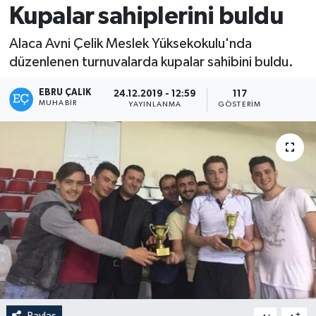
Kupalar sahiplerini buldu
Alaca Avni Çelik Meslek Yüksekokulu'nda
düzenlenen turnuvalarda kupalar sahibini buldu.
EBRU ÇALIK
24.12.2019 - 12:59
117
MUHABIR
YAYINLANMA
GÖSTERIM
Paylaş
-
+