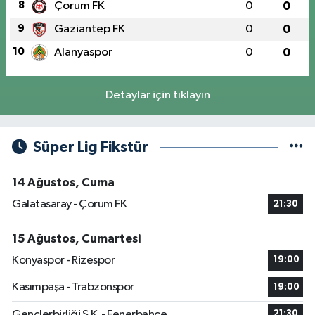
8
Çorum FK
0
0
9
Gaziantep FK
0
0
10
Alanyaspor
0
0
Detaylar için tıklayın
Süper Lig Fikstür
14 Ağustos, Cuma
Galatasaray - Çorum FK
21:30
15 Ağustos, Cumartesi
Konyaspor - Rizespor
19:00
Kasımpaşa - Trabzonspor
19:00
Gençlerbirliği S.K. - Fenerbahçe
21:30