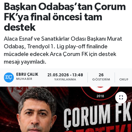
Başkan Odabaş’tan Çorum
FK’ya final öncesi tam
destek
Alaca Esnaf ve Sanatkârlar Odası Başkanı Murat
Odabaş, Trendyol 1. Lig play-off finalinde
mücadele edecek Arca Çorum FK için destek
mesajı yayımladı.
EBRU ÇALIK
21.05.2026 - 13:48
26
1
MUHABIR
YAYINLANMA
GÖSTERIM
OKUNM