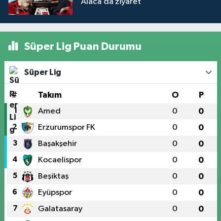
Alaca’da ziyaret
Süper Lig Puan Durumu
Süper Lig
#
Takım
O
P
1
Amed
0
0
2
Erzurumspor FK
0
0
3
Başakşehir
0
0
4
Kocaelispor
0
0
5
Beşiktaş
0
0
6
Eyüpspor
0
0
7
Galatasaray
0
0