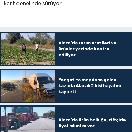
kent genelinde sürüyor.
Alaca’da tarım arazileri ve
ürünler yerinde kontrol
ediliyor
Yozgat’ta meydana gelen
kazada Alacalı 2 kişi hayatını
kaybetti
Alaca’da ürün bolluğu, çiftçide
fiyat sıkıntısı var