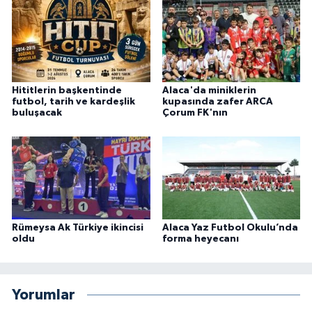
Hititlerin başkentinde
Alaca'da miniklerin
futbol, tarih ve kardeşlik
kupasında zafer ARCA
buluşacak
Çorum FK'nın
Rümeysa Ak Türkiye ikincisi
Alaca Yaz Futbol Okulu’nda
oldu
forma heyecanı
Yorumlar