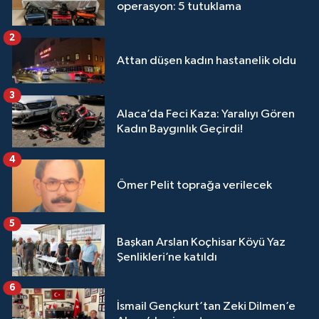
operasyon: 5 tutuklama
2
Attan düşen kadın hastanelik oldu
3
Alaca’da Feci Kaza: Yaralıyı Gören
Kadın Baygınlık Geçirdi!
4
Ömer Pelit toprağa verilecek
5
Başkan Arslan Koçhisar Köyü Yaz
Şenlikleri’ne katıldı
6
İsmail Gençkurt’tan Zeki Dilmen’e