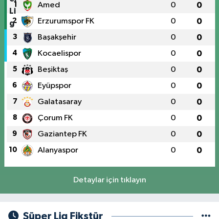
1
Amed
0
0
2
Erzurumspor FK
0
0
3
Başakşehir
0
0
4
Kocaelispor
0
0
5
Beşiktaş
0
0
6
Eyüpspor
0
0
7
Galatasaray
0
0
8
Çorum FK
0
0
9
Gaziantep FK
0
0
10
Alanyaspor
0
0
Detaylar için tıklayın
Süper Lig Fikstür