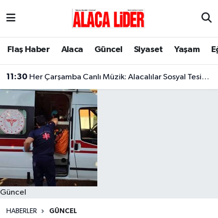
Çorum Nöbetçi Eczaneler
Flaş Haber
Alaca
Güncel
Siyaset
Yaşam
E
Çorum Hava Durumu
11:30
Her Çarşamba Canlı Müzik: Alacalılar Sosyal Tesislerde Buluşuyor!
Çorum Namaz Vakitleri
Çorum Trafik Yoğunluk Haritası
Süper Lig Puan Durumu ve Fikstür
Tüm Manşetler
Son Dakika Haberleri
Güncel
Haber Arşivi
HABERLER
GÜNCEL