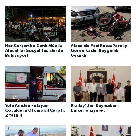
Her Çarşamba Canlı Müzik:
Alaca’da Feci Kaza: Yaralıyı
Alacalılar Sosyal Tesislerde
Gören Kadın Baygınlık
Buluşuyor!
Geçirdi!
Yola Aniden Fırlayan
Kızılay’dan Kaymakam
Çocuklara Otomobil Çarptı:
Dinçer’e ziyaret
2 Yaralı!