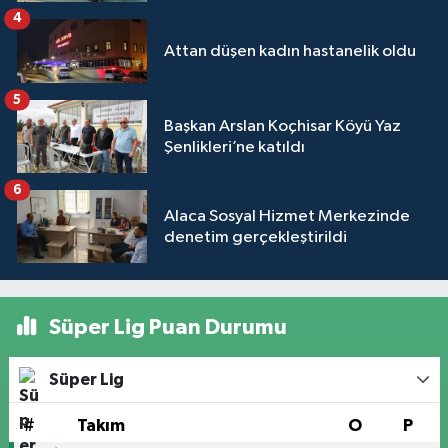
4
Attan düşen kadın hastanelik oldu
5
Başkan Arslan Koçhisar Köyü Yaz
Şenlikleri’ne katıldı
6
Alaca Sosyal Hizmet Merkezinde
denetim gerçekleştirildi
Süper Lig Puan Durumu
Süper Lig
#
Takım
O
P