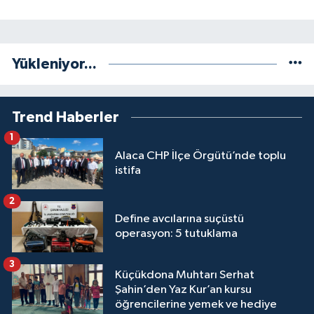
Yükleniyor...
Trend Haberler
1
Alaca CHP İlçe Örgütü’nde toplu
istifa
2
Define avcılarına suçüstü
operasyon: 5 tutuklama
3
Küçükdona Muhtarı Serhat
Şahin’den Yaz Kur’an kursu
öğrencilerine yemek ve hediye