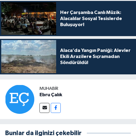
Her Çarşamba Canlı Müzik:
Alacalılar Sosyal Tesislerde
Buluşuyor!
Alaca’da Yangın Paniği: Alevler
Ekili Arazilere Sıçramadan
Söndürüldü!
MUHABIR
Ebru Çalık
Bunlar da ilginizi çekebilir