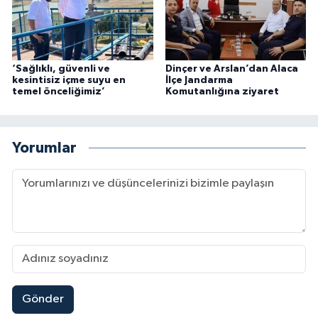
‘Sağlıklı, güvenli ve
Dinçer ve Arslan’dan Alaca
kesintisiz içme suyu en
İlçe Jandarma
temel önceliğimiz’
Komutanlığına ziyaret
Yorumlar
Gönder