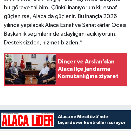
bu göreve talibim. Çünkü inanıyorum ki; esnaf
güçlenirse, Alaca da güçlenir. Bu inançla 2026
yılında yapılacak Alaca Esnaf ve Sanatkârlar Odası
Başkanlık seçimlerinde adaylığımı açıklıyorum.
Destek sizden, hizmet bizden.”
Dinçer ve Arslan’dan
Alaca İlçe Jandarma
Komutanlığına ziyaret
Alaca ve Mecitözü’nde
biçerdöver kontrolleri sürüyor