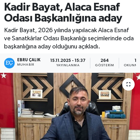
Kadir Bayat, Alaca Esnaf
Odası Başkanlığına aday
Kadir Bayat, 2026 yılında yapılacak Alaca Esnaf
ve Sanatkârlar Odası Başkanlığı seçimlerinde oda
başkanlığına aday olduğunu açıkladı.
EBRU ÇALIK
15.11.2025 - 15:37
264
1 
MUHABIR
YAYINLANMA
GÖSTERIM
OKUNMA 