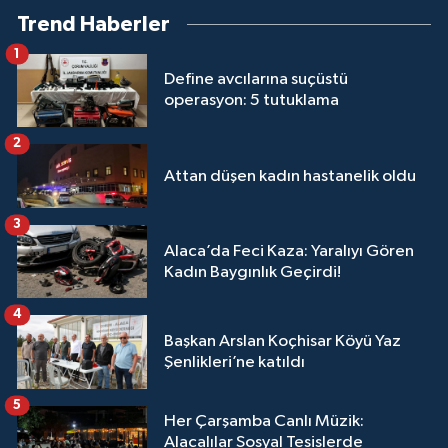
Trend Haberler
1
Define avcılarına suçüstü
operasyon: 5 tutuklama
2
Attan düşen kadın hastanelik oldu
3
Alaca’da Feci Kaza: Yaralıyı Gören
Kadın Baygınlık Geçirdi!
4
Başkan Arslan Koçhisar Köyü Yaz
Şenlikleri’ne katıldı
5
Her Çarşamba Canlı Müzik:
Alacalılar Sosyal Tesislerde