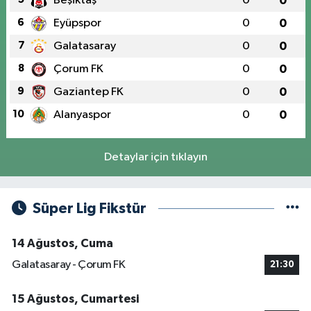
Beşiktaş
0
0
6
Eyüpspor
0
0
7
Galatasaray
0
0
8
Çorum FK
0
0
9
Gaziantep FK
0
0
10
Alanyaspor
0
0
Detaylar için tıklayın
Süper Lig Fikstür
14 Ağustos, Cuma
Galatasaray - Çorum FK
21:30
15 Ağustos, Cumartesi