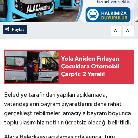
Paylaş
-
+
A
A
Yola Aniden Fırlayan
Çocuklara Otomobil
Çarptı: 2 Yaralı!
Belediye tarafından yapılan açıklamada,
vatandaşların bayram ziyaretlerini daha rahat
gerçekleştirebilmeleri amacıyla bayram boyunca
toplu ulaşım hizmetinin ücretsiz olacağı belirtildi.
Alaca Belediyesi açıklamasında ayrıca, tüm