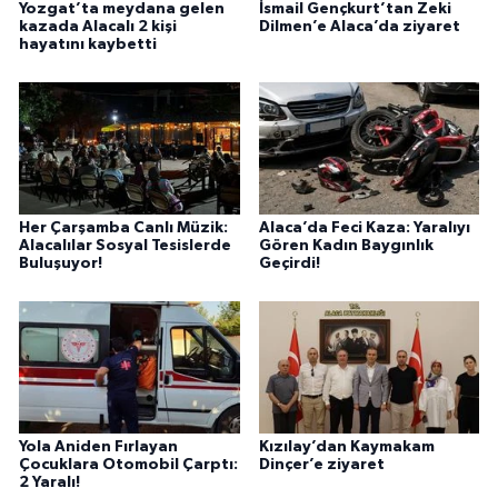
Yozgat’ta meydana gelen
İsmail Gençkurt’tan Zeki
kazada Alacalı 2 kişi
Dilmen’e Alaca’da ziyaret
hayatını kaybetti
Her Çarşamba Canlı Müzik:
Alaca’da Feci Kaza: Yaralıyı
Alacalılar Sosyal Tesislerde
Gören Kadın Baygınlık
Buluşuyor!
Geçirdi!
Yola Aniden Fırlayan
Kızılay’dan Kaymakam
Çocuklara Otomobil Çarptı:
Dinçer’e ziyaret
2 Yaralı!