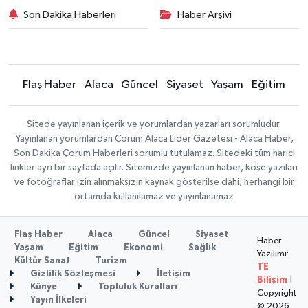
Son Dakika Haberleri
Haber Arşivi
Flaş Haber
Alaca
Güncel
Siyaset
Yaşam
Eğitim
Sitede yayınlanan içerik ve yorumlardan yazarları sorumludur.
Yayınlanan yorumlardan Çorum Alaca Lider Gazetesi - Alaca Haber,
Son Dakika Çorum Haberleri sorumlu tutulamaz. Sitedeki tüm harici
linkler ayrı bir sayfada açılır. Sitemizde yayınlanan haber, köşe yazıları
ve fotoğraflar izin alınmaksızın kaynak gösterilse dahi, herhangi bir
ortamda kullanılamaz ve yayınlanamaz
Flaş Haber
Alaca
Güncel
Siyaset
Haber
Yaşam
Eğitim
Ekonomi
Sağlık
Yazılımı:
Kültür Sanat
Turizm
TE
Gizlilik Sözleşmesi
İletişim
Bilişim
|
Künye
Topluluk Kuralları
Copyright
Yayın İlkeleri
© 2026