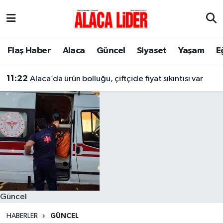
Çorum Nöbetçi Eczaneler
Flaş Haber
Alaca
Güncel
Siyaset
Yaşam
E
Çorum Hava Durumu
11:22
Alaca’da ürün bolluğu, çiftçide fiyat sıkıntısı var
Çorum Namaz Vakitleri
Çorum Trafik Yoğunluk Haritası
Süper Lig Puan Durumu ve Fikstür
Tüm Manşetler
Son Dakika Haberleri
Güncel
Haber Arşivi
HABERLER
GÜNCEL