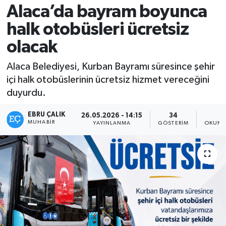
Alaca’da bayram boyunca
halk otobüsleri ücretsiz
olacak
Alaca Belediyesi, Kurban Bayramı süresince şehir
içi halk otobüslerinin ücretsiz hizmet vereceğini
duyurdu.
EBRU ÇALIK
26.05.2026 - 14:15
34
1
MUHABIR
YAYINLANMA
GÖSTERIM
OKUNM