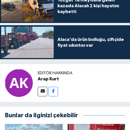
Yozgat’ta meydana gelen
kazada Alacalı 2 kişi hayatını
kaybetti
Alaca’da ürün bolluğu, çiftçide
fiyat sıkıntısı var
EDITÖR HAKKINDA
Arap Kurt
Bunlar da ilginizi çekebilir