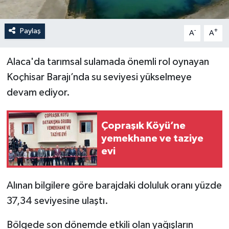
Paylaş
-
+
A
A
Alaca'da tarımsal sulamada önemli rol oynayan
Koçhisar Barajı’nda su seviyesi yükselmeye
devam ediyor.
Çopraşık Köyü’ne
yemekhane ve taziye
evi
Alınan bilgilere göre barajdaki doluluk oranı yüzde
37,34 seviyesine ulaştı.
Bölgede son dönemde etkili olan yağışların