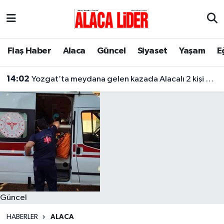
Çorum Nöbetçi Eczaneler
Flaş Haber
Alaca
Güncel
Siyaset
Yaşam
E
Çorum Hava Durumu
14:02
Yozgat’ta meydana gelen kazada Alacalı 2 kişi hayatını kaybetti
Çorum Namaz Vakitleri
Çorum Trafik Yoğunluk Haritası
Süper Lig Puan Durumu ve Fikstür
Tüm Manşetler
Son Dakika Haberleri
Güncel
Haber Arşivi
HABERLER
ALACA