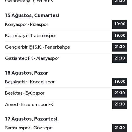
Galatasaray - Çorum FK
21:30
15 Ağustos, Cumartesi
Konyaspor - Rizespor
19:00
Kasımpaşa - Trabzonspor
19:00
Gençlerbirliği S.K. - Fenerbahçe
21:30
Gaziantep FK - Alanyaspor
21:30
16 Ağustos, Pazar
Başakşehir - Kocaelispor
19:00
Beşiktaş - Eyüpspor
21:30
Amed - Erzurumspor FK
21:30
17 Ağustos, Pazartesi
Samsunspor - Göztepe
21:30