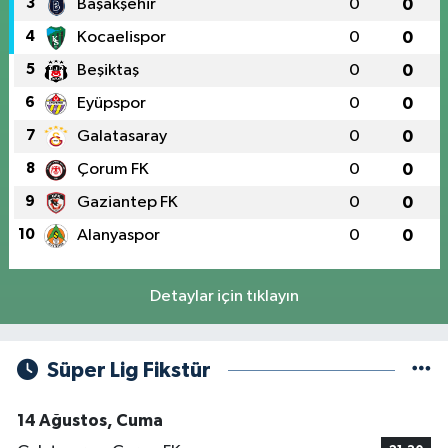
3
Başakşehir
0
0
4
Kocaelispor
0
0
5
Beşiktaş
0
0
6
Eyüpspor
0
0
7
Galatasaray
0
0
8
Çorum FK
0
0
9
Gaziantep FK
0
0
10
Alanyaspor
0
0
Detaylar için tıklayın
Süper Lig Fikstür
14 Ağustos, Cuma