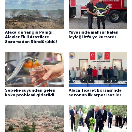
Alaca’da Yangın Paniği:
Yuvasında mahsur kalan
Alevler Ekili Arazilere
leyleği itfaiye kurtardı
Sıçramadan Söndürüldü!
Şebeke suyundan gelen
Alaca Ticaret Borsası’nda
koku problemi giderildi
sezonun ilk arpası satıldı