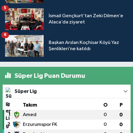
5
İsmail Gençkurt’tan Zeki Dilmen’e
Alaca’da ziyaret
6
Başkan Arslan Koçhisar Köyü Yaz
Şenlikleri’ne katıldı
Süper Lig Puan Durumu
Süper Lig
#
Takım
O
P
1
Amed
0
0
2
Erzurumspor FK
0
0