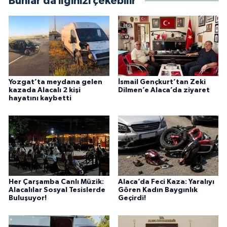
Bunlar da ilginizi çekebilir
Yozgat’ta meydana gelen
İsmail Gençkurt’tan Zeki
kazada Alacalı 2 kişi
Dilmen’e Alaca’da ziyaret
hayatını kaybetti
Her Çarşamba Canlı Müzik:
Alaca’da Feci Kaza: Yaralıyı
Alacalılar Sosyal Tesislerde
Gören Kadın Baygınlık
Buluşuyor!
Geçirdi!