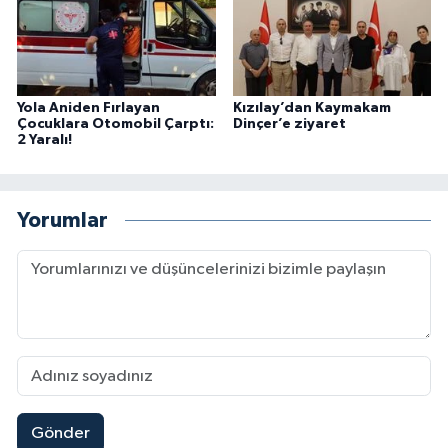
Yola Aniden Fırlayan
Kızılay’dan Kaymakam
Çocuklara Otomobil Çarptı:
Dinçer’e ziyaret
2 Yaralı!
Yorumlar
Gönder