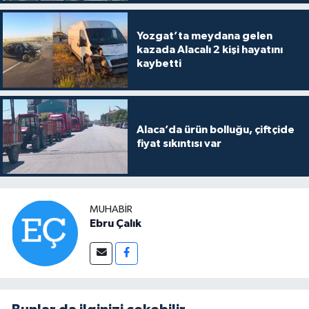
Yozgat’ta meydana gelen
kazada Alacalı 2 kişi hayatını
kaybetti
Alaca’da ürün bolluğu, çiftçide
fiyat sıkıntısı var
MUHABIR
Ebru Çalık