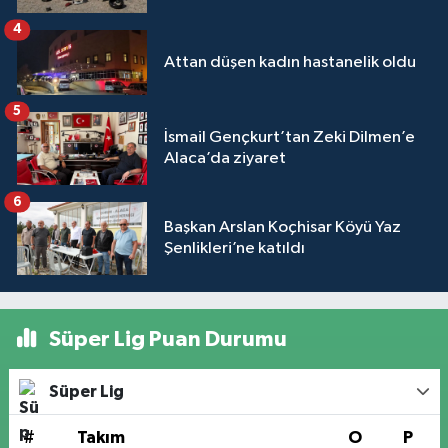
4
Attan düşen kadın hastanelik oldu
5
İsmail Gençkurt’tan Zeki Dilmen’e
Alaca’da ziyaret
6
Başkan Arslan Koçhisar Köyü Yaz
Şenlikleri’ne katıldı
Süper Lig Puan Durumu
Süper Lig
#
Takım
O
P