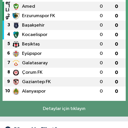
1
Amed
0
0
2
Erzurumspor FK
0
0
3
Başakşehir
0
0
4
Kocaelispor
0
0
5
Beşiktaş
0
0
6
Eyüpspor
0
0
7
Galatasaray
0
0
8
Çorum FK
0
0
9
Gaziantep FK
0
0
10
Alanyaspor
0
0
Detaylar için tıklayın