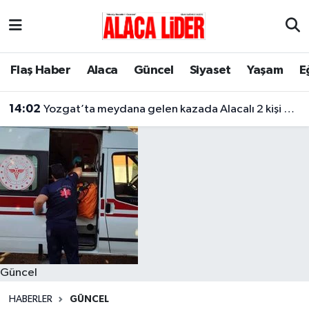
Çorum Nöbetçi Eczaneler
Flaş Haber
Alaca
Güncel
Siyaset
Yaşam
E
Çorum Hava Durumu
14:02
Yozgat’ta meydana gelen kazada Alacalı 2 kişi hayatını kaybetti
Çorum Namaz Vakitleri
Çorum Trafik Yoğunluk Haritası
Süper Lig Puan Durumu ve Fikstür
Tüm Manşetler
Son Dakika Haberleri
Güncel
Haber Arşivi
HABERLER
GÜNCEL