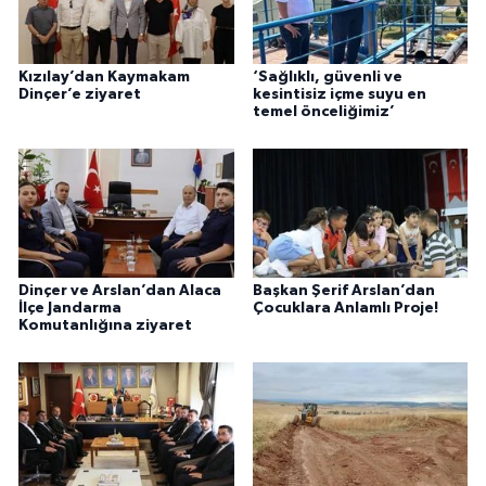
Kızılay’dan Kaymakam
‘Sağlıklı, güvenli ve
Dinçer’e ziyaret
kesintisiz içme suyu en
temel önceliğimiz’
Dinçer ve Arslan’dan Alaca
Başkan Şerif Arslan’dan
İlçe Jandarma
Çocuklara Anlamlı Proje!
Komutanlığına ziyaret