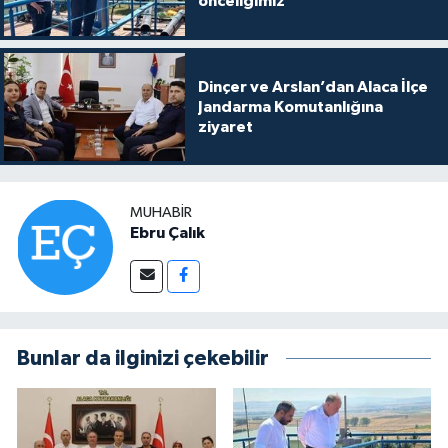
önceliğimiz’
Dinçer ve Arslan’dan Alaca İlçe
Jandarma Komutanlığına
ziyaret
MUHABIR
Ebru Çalık
Bunlar da ilginizi çekebilir