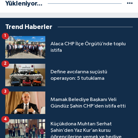
Yükleniyor...
Trend Haberler
1
Alaca CHP İlçe Örgütü’nde toplu
istifa
2
Define avcılarına suçüstü
operasyon: 5 tutuklama
3
Mamak Belediye Başkanı Veli
Gündüz Şahin CHP’den istifa etti
4
Küçükdona Muhtarı Serhat
Şahin’den Yaz Kur’an kursu
öğrencilerine yemek ve hediye