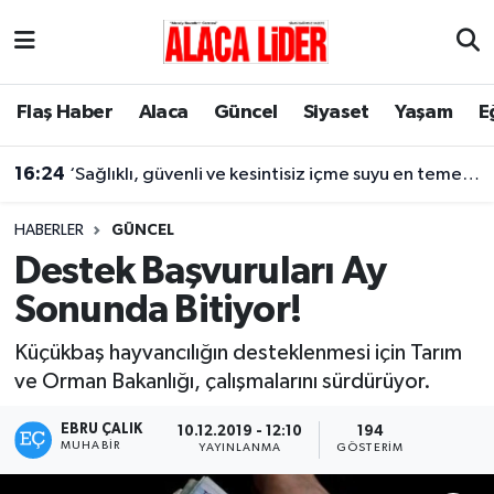
Çorum Nöbetçi Eczaneler
Flaş Haber
Alaca
Güncel
Siyaset
Yaşam
E
Çorum Hava Durumu
16:24
‘Sağlıklı, güvenli ve kesintisiz içme suyu en temel önceliğimiz’
Çorum Namaz Vakitleri
HABERLER
GÜNCEL
Çorum Trafik Yoğunluk Haritası
Destek Başvuruları Ay
Sonunda Bitiyor!
Süper Lig Puan Durumu ve Fikstür
Küçükbaş hayvancılığın desteklenmesi için Tarım
Tüm Manşetler
ve Orman Bakanlığı, çalışmalarını sürdürüyor.
Son Dakika Haberleri
EBRU ÇALIK
10.12.2019 - 12:10
194
MUHABIR
YAYINLANMA
GÖSTERIM
Haber Arşivi