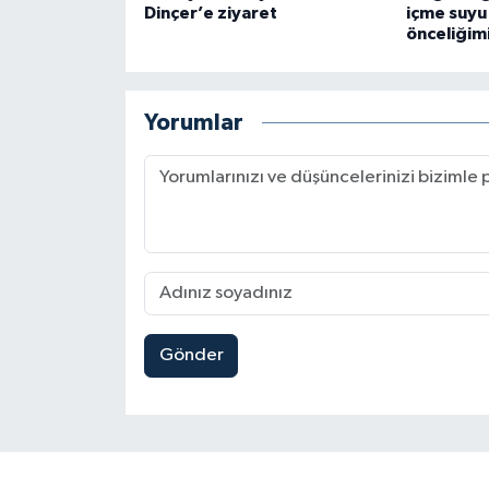
Dinçer’e ziyaret
içme suyu
önceliğim
Yorumlar
Gönder