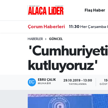
Flaş Haber
Çorum Nöbetçi Eczaneler
Çorum Haberleri
11:30
Her Çarşamba Ca
Çorum Hava Durumu
HABERLER
GÜNCEL
Çorum Namaz Vakitleri
'Cumhuriyeti
Çorum Trafik Yoğunluk Haritası
kutluyoruz'
Süper Lig Puan Durumu ve Fikstür
Tüm Manşetler
EBRU ÇALIK
29.10.2019 - 13:00
15
MUHABIR
YAYINLANMA
GÖST
Son Dakika Haberleri
Haber Arşivi