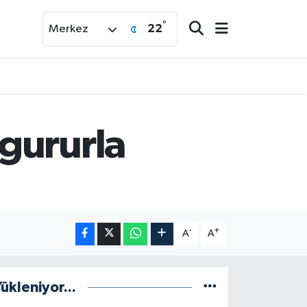
°
22
Merkez
gururla
-
+
A
A
ükleniyor...