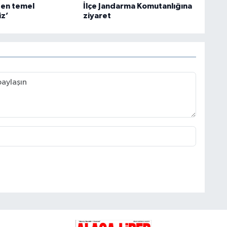
 en temel
İlçe Jandarma Komutanlığına
iz’
ziyaret