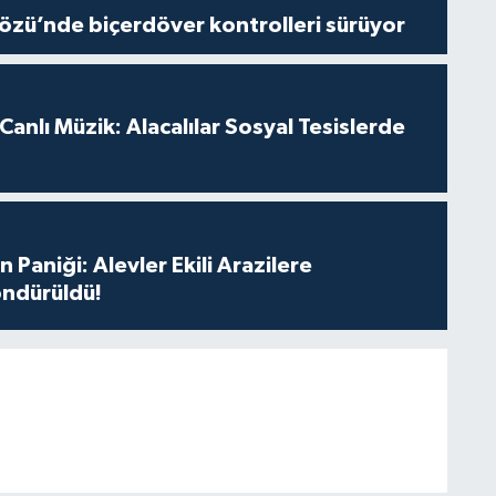
özü’nde biçerdöver kontrolleri sürüyor
anlı Müzik: Alacalılar Sosyal Tesislerde
 Paniği: Alevler Ekili Arazilere
ndürüldü!