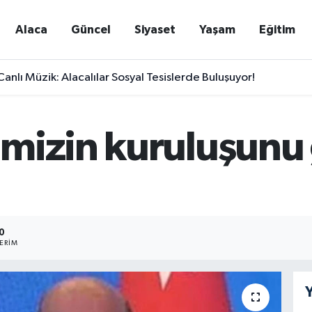
Alaca
Güncel
Siyaset
Yaşam
Eğitim
nlı Müzik: Alacalılar Sosyal Tesislerde Buluşuyor!
mizin kuruluşunu 
0
ERIM
Y