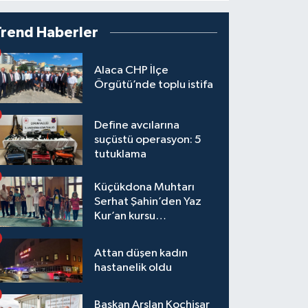
Trend Haberler
Alaca CHP İlçe
Örgütü’nde toplu istifa
Define avcılarına
suçüstü operasyon: 5
tutuklama
Küçükdona Muhtarı
Serhat Şahin’den Yaz
Kur’an kursu
öğrencilerine yemek ve
hediye
Attan düşen kadın
hastanelik oldu
Başkan Arslan Koçhisar