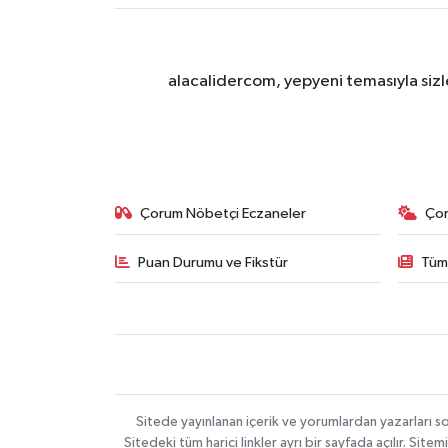
alacalidercom, yepyeni temasıyla sizle
Çorum Nöbetçi Eczaneler
Ço
Puan Durumu ve Fikstür
Tüm
Sitede yayınlanan içerik ve yorumlardan yazarları 
Sitedeki tüm harici linkler ayrı bir sayfada açılır. Si