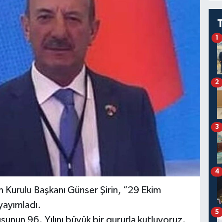
1
2
3
4
 Kurulu Başkanı Günser Şirin, “29 Ekim
yayımladı.
5
şunun 96. Yılını büyük bir gururla kutluyoruz.