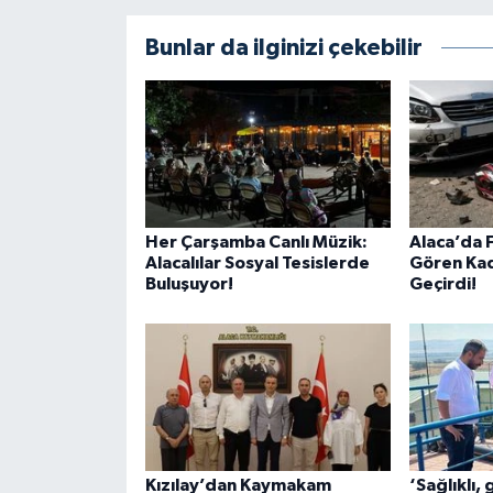
Bunlar da ilginizi çekebilir
Her Çarşamba Canlı Müzik:
Alaca’da F
Alacalılar Sosyal Tesislerde
Gören Kad
Buluşuyor!
Geçirdi!
Kızılay’dan Kaymakam
‘Sağlıklı, 