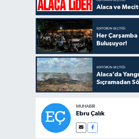
EDITÖRÜN SEÇTIĞI
Alaca ve Mecit
EDITÖRÜN SEÇTIĞI
Her Çarşamba C
Buluşuyor!
EDITÖRÜN SEÇTIĞI
Alaca’da Yangın
Sıçramadan Sö
MUHABIR
Ebru Çalık