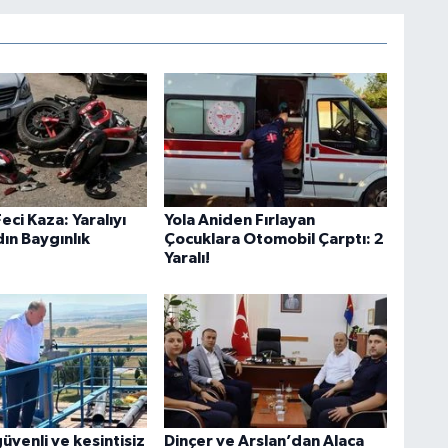
eci Kaza: Yaralıyı
Yola Aniden Fırlayan
ın Baygınlık
Çocuklara Otomobil Çarptı: 2
Yaralı!
güvenli ve kesintisiz
Dinçer ve Arslan’dan Alaca