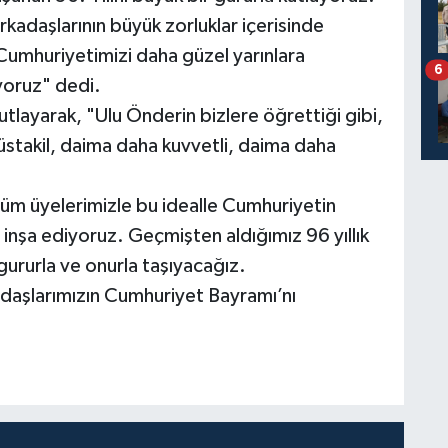
kadaşlarının büyük zorluklar içerisinde
 Cumhuriyetimizi daha güzel yarınlara
6
ıyoruz" dedi.
tlayarak, "Ulu Önderin bizlere öğrettiği gibi,
üstakil, daima daha kuvvetli, daima daha
tüm üyelerimizle bu idealle Cumhuriyetin
i inşa ediyoruz. Geçmişten aldığımız 96 yıllık
ururla ve onurla taşıyacağız.
ndaşlarımızın Cumhuriyet Bayramı’nı