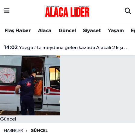
Çorum Nöbetçi Eczaneler
Flaş Haber
Alaca
Güncel
Siyaset
Yaşam
E
Çorum Hava Durumu
14:02
Yozgat’ta meydana gelen kazada Alacalı 2 kişi hayatını kaybetti
Çorum Namaz Vakitleri
Çorum Trafik Yoğunluk Haritası
Süper Lig Puan Durumu ve Fikstür
Tüm Manşetler
Son Dakika Haberleri
Güncel
Haber Arşivi
HABERLER
GÜNCEL