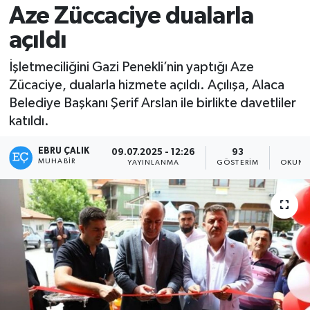
Aze Züccaciye dualarla
açıldı
İşletmeciliğini Gazi Penekli’nin yaptığı Aze
Zücaciye, dualarla hizmete açıldı. Açılışa, Alaca
Belediye Başkanı Şerif Arslan ile birlikte davetliler
katıldı.
EBRU ÇALIK
09.07.2025 - 12:26
93
1
MUHABIR
YAYINLANMA
GÖSTERIM
OKUNM