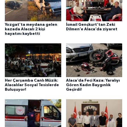
Yozgat’ta meydana gelen
İsmail Gençkurt’tan Zeki
kazada Alacalı 2 kişi
Dilmen’e Alaca’da ziyaret
hayatını kaybetti
Her Çarşamba Canlı Müzik:
Alaca’da Feci Kaza: Yaralıyı
Alacalılar Sosyal Tesislerde
Gören Kadın Baygınlık
Buluşuyor!
Geçirdi!