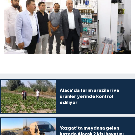
Alaca’da tarım arazileri ve
ürünler yerinde kontrol
ediliyor
Yozgat’ta meydana gelen
kazada Alacalı 2 kişi hayatını