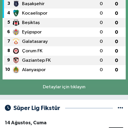
3
Başakşehir
0
0
4
Kocaelispor
0
0
5
Beşiktaş
0
0
6
Eyüpspor
0
0
7
Galatasaray
0
0
8
Çorum FK
0
0
9
Gaziantep FK
0
0
10
Alanyaspor
0
0
Detaylar için tıklayın
Süper Lig Fikstür
14 Ağustos, Cuma