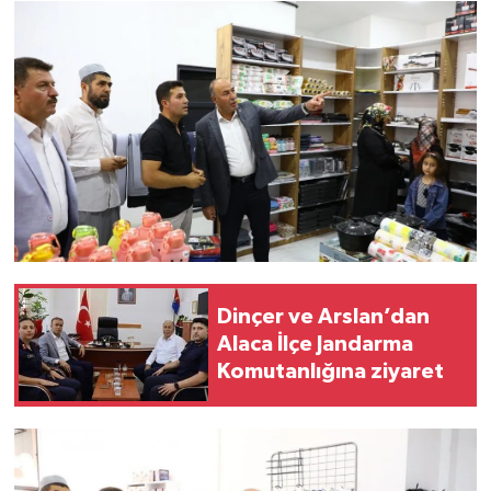
Dinçer ve Arslan’dan
Alaca İlçe Jandarma
Komutanlığına ziyaret