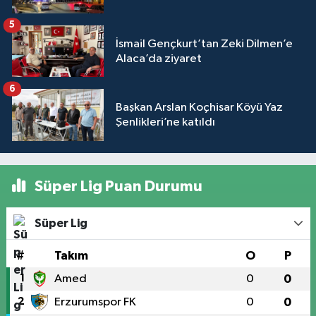
5
İsmail Gençkurt’tan Zeki Dilmen’e
Alaca’da ziyaret
6
Başkan Arslan Koçhisar Köyü Yaz
Şenlikleri’ne katıldı
Süper Lig Puan Durumu
Süper Lig
#
Takım
O
P
1
Amed
0
0
2
Erzurumspor FK
0
0