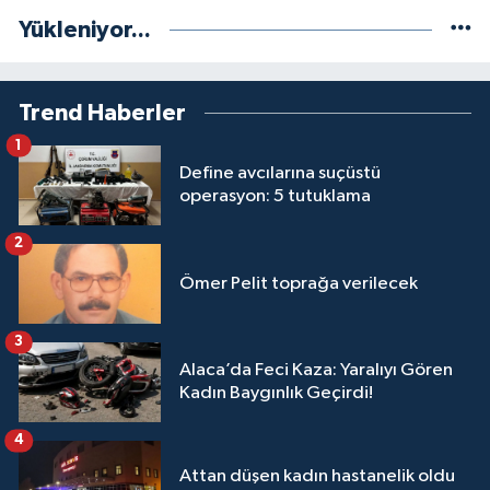
Yükleniyor...
Trend Haberler
1
Define avcılarına suçüstü
operasyon: 5 tutuklama
2
Ömer Pelit toprağa verilecek
3
Alaca’da Feci Kaza: Yaralıyı Gören
Kadın Baygınlık Geçirdi!
4
Attan düşen kadın hastanelik oldu