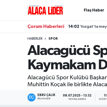
Flaş Haber
Çorum Nöbetçi Eczaneler
Çorum Haberleri
14:02
Yozgat’ta meyd
Çorum Hava Durumu
HABERLER
SPOR
Çorum Namaz Vakitleri
Alacagücü Sp
Çorum Trafik Yoğunluk Haritası
Kaymakam Din
Süper Lig Puan Durumu ve Fikstür
Alacagücü Spor Kulübü Başkanı
Tüm Manşetler
Muhittin Koçak ile birlikte Ala
Son Dakika Haberleri
EBRU ÇALIK
08.07.2025 - 13:32
11
MUHABIR
YAYINLANMA
GÖST
Haber Arşivi