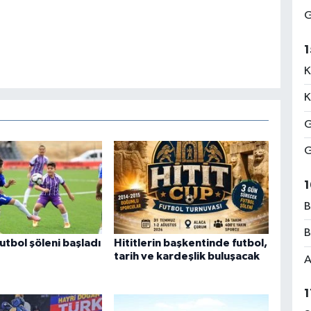
G
1
K
K
G
G
1
B
B
utbol şöleni başladı
Hititlerin başkentinde futbol,
tarih ve kardeşlik buluşacak
A
1