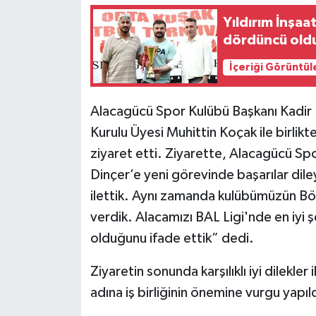
Yıldırım İnşaat
dördüncü old
İçeriği Görüntül
Alacagücü Spor Kulübü Başkanı Kadir
Kurulu Üyesi Muhittin Koçak ile birli
ziyaret etti. Ziyarette, Alacagücü S
Dinçer’e yeni görevinde başarılar diley
ilettik. Aynı zamanda kulübümüzün Böl
verdik. Alacamızı BAL Ligi'nde en iyi 
olduğunu ifade ettik” dedi.
Ziyaretin sonunda karşılıklı iyi dilekler
adına iş birliğinin önemine vurgu yapıld