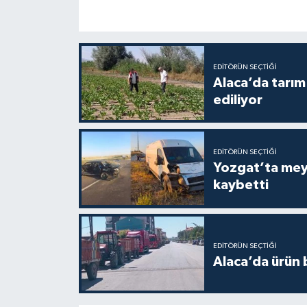
EDITÖRÜN SEÇTIĞI
Alaca’da tarım 
ediliyor
EDITÖRÜN SEÇTIĞI
Yozgat’ta meydana gelen
kaybetti
EDITÖRÜN SEÇTIĞI
Alaca’da ürün b