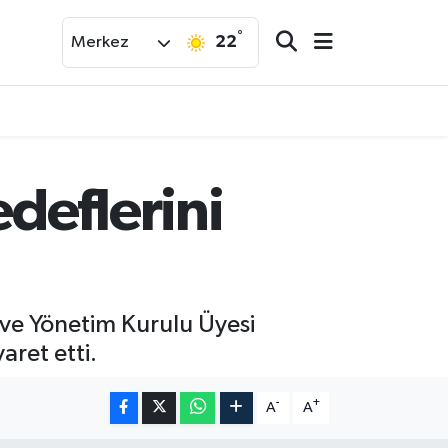
°
22
Merkez
deflerini
ve Yönetim Kurulu Üyesi
aret etti.
-
+
A
A