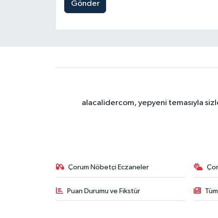
Gönder
alacalidercom, yepyeni temasıyla sizle
Çorum Nöbetçi Eczaneler
Ço
Puan Durumu ve Fikstür
Tüm