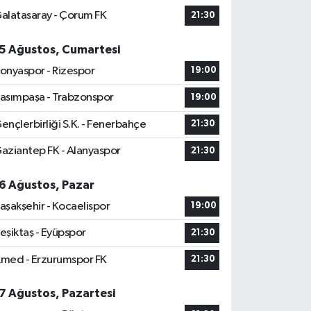
alatasaray - Çorum FK
21:30
5 Ağustos, Cumartesi
onyaspor - Rizespor
19:00
asımpaşa - Trabzonspor
19:00
ençlerbirliği S.K. - Fenerbahçe
21:30
aziantep FK - Alanyaspor
21:30
6 Ağustos, Pazar
aşakşehir - Kocaelispor
19:00
eşiktaş - Eyüpspor
21:30
med - Erzurumspor FK
21:30
7 Ağustos, Pazartesi