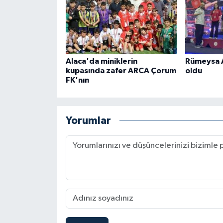
Alaca'da miniklerin
Rümeysa Ak
kupasında zafer ARCA Çorum
oldu
FK'nın
Yorumlar