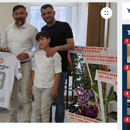
Y
1
2
3
4