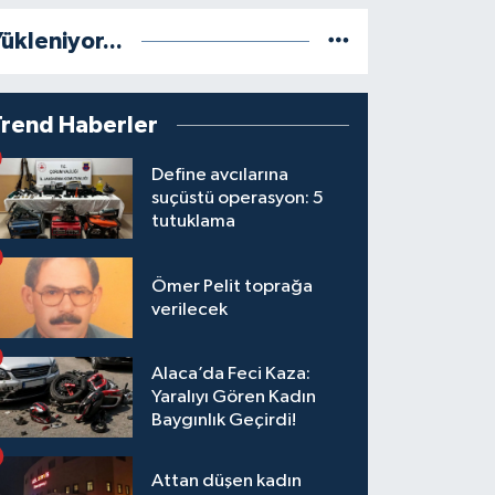
ükleniyor...
Trend Haberler
Define avcılarına
suçüstü operasyon: 5
tutuklama
Ömer Pelit toprağa
verilecek
Alaca’da Feci Kaza:
Yaralıyı Gören Kadın
Baygınlık Geçirdi!
Attan düşen kadın