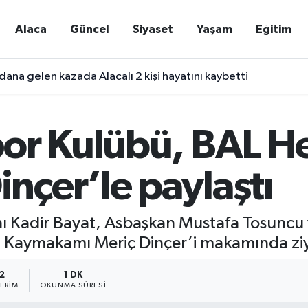
Alaca
Güncel
Siyaset
Yaşam
Eğitim
ana gelen kazada Alacalı 2 kişi hayatını kaybetti
or Kulübü, BAL He
çer’le paylaştı
 Kadir Bayat, Asbaşkan Mustafa Tosuncu 
ca Kaymakamı Meriç Dinçer’i makamında ziy
2
1 DK
ERIM
OKUNMA SÜRESI