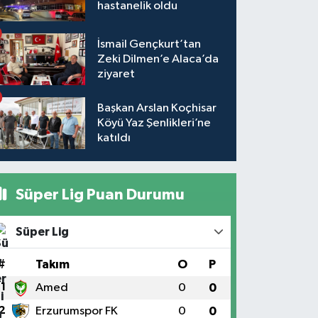
hastanelik oldu
İsmail Gençkurt’tan
Zeki Dilmen’e Alaca’da
ziyaret
Başkan Arslan Koçhisar
Köyü Yaz Şenlikleri’ne
katıldı
Süper Lig Puan Durumu
Süper Lig
#
Takım
O
P
1
Amed
0
0
2
Erzurumspor FK
0
0