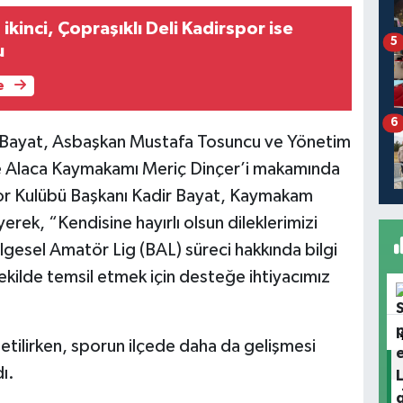
 ikinci, Çopraşıklı Deli Kadirspor ise
5
u
e
6
 Bayat, Asbaşkan Mustafa Tosuncu ve Yönetim
kte Alaca Kaymakamı Meriç Dinçer’i makamında
por Kulübü Başkanı Kadir Bayat, Kaymakam
erek, “Kendisine hayırlı olsun dileklerimizi
gesel Amatör Lig (BAL) süreci hakkında bilgi
şekilde temsil etmek için desteğe ihtiyacımız
 iletilirken, sporun ilçede daha da gelişmesi
ı.