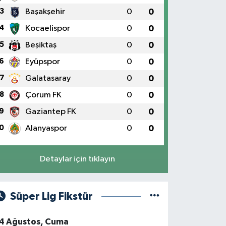
3
Başakşehir
0
0
4
Kocaelispor
0
0
5
Beşiktaş
0
0
6
Eyüpspor
0
0
7
Galatasaray
0
0
8
Çorum FK
0
0
9
Gaziantep FK
0
0
0
Alanyaspor
0
0
Detaylar için tıklayın
Süper Lig Fikstür
4 Ağustos, Cuma