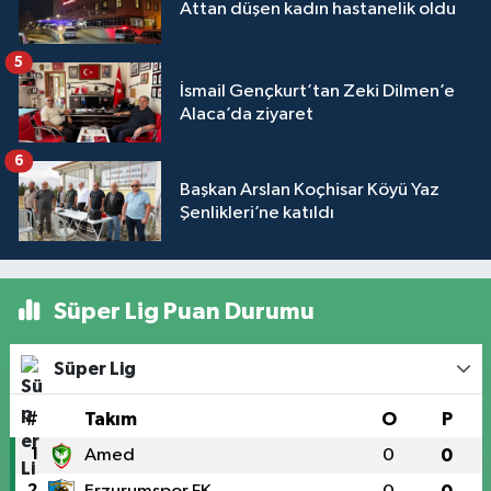
Attan düşen kadın hastanelik oldu
5
İsmail Gençkurt’tan Zeki Dilmen’e
Alaca’da ziyaret
6
Başkan Arslan Koçhisar Köyü Yaz
Şenlikleri’ne katıldı
Süper Lig Puan Durumu
Süper Lig
#
Takım
O
P
1
Amed
0
0
2