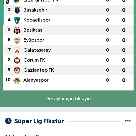
Erzurumspor FK
0
0
3
Başakşehir
0
0
4
Kocaelispor
0
0
5
Beşiktaş
0
0
6
Eyüpspor
0
0
7
Galatasaray
0
0
8
Çorum FK
0
0
9
Gaziantep FK
0
0
10
Alanyaspor
0
0
Detaylar için tıklayın
Süper Lig Fikstür