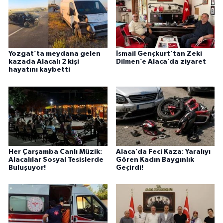
Yozgat’ta meydana gelen
İsmail Gençkurt’tan Zeki
kazada Alacalı 2 kişi
Dilmen’e Alaca’da ziyaret
hayatını kaybetti
Her Çarşamba Canlı Müzik:
Alaca’da Feci Kaza: Yaralıyı
Alacalılar Sosyal Tesislerde
Gören Kadın Baygınlık
Buluşuyor!
Geçirdi!