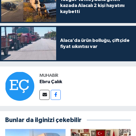
kazada Alacalı 2 kişi hayatını
kaybetti
Alaca’da ürün bolluğu, çiftçide
fiyat sıkıntısı var
MUHABIR
Ebru Çalık
Bunlar da ilginizi çekebilir