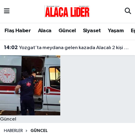
Çorum Nöbetçi Eczaneler
Flaş Haber
Alaca
Güncel
Siyaset
Yaşam
E
Çorum Hava Durumu
14:02
Yozgat’ta meydana gelen kazada Alacalı 2 kişi hayatını kaybetti
Çorum Namaz Vakitleri
Çorum Trafik Yoğunluk Haritası
Süper Lig Puan Durumu ve Fikstür
Tüm Manşetler
Son Dakika Haberleri
Güncel
Haber Arşivi
HABERLER
GÜNCEL