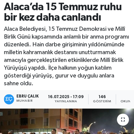
Alaca’da 15 Temmuz ruhu
bir kez daha canlandı
Alaca Belediyesi, 15 Temmuz Demokrasi ve Millî
Birlik Günü kapsamında anlamlı bir anma programı
düzenledi. Hain darbe girişiminin yıldönümünde
milletin kahramanlık destanını unutturmamak
amacıyla gerçekleştirilen etkinliklerde Millî Birlik
Yürüyüşü yapıldı. İlçe halkının yoğun katılım
gösterdiği yürüyüş, gurur ve duygulu anlara
sahne oldu.
EBRU ÇALIK
16.07.2025 - 17:09
146
1
MUHABIR
YAYINLANMA
GÖSTERIM
OKUNMA