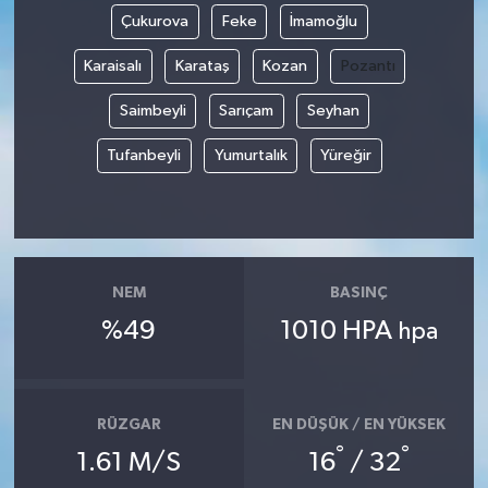
Çukurova
Feke
İmamoğlu
Karaisalı
Karataş
Kozan
Pozantı
Saimbeyli
Sarıçam
Seyhan
Tufanbeyli
Yumurtalık
Yüreğir
NEM
BASINÇ
%49
1010 HPA
hpa
RÜZGAR
EN DÜŞÜK / EN YÜKSEK
°
°
1.61 M/S
16
/ 32