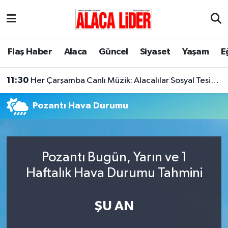
Çorum Nöbetçi Eczaneler
Flaş Haber
Alaca
Güncel
Siyaset
Yaşam
E
Çorum Hava Durumu
11:30
Her Çarşamba Canlı Müzik: Alacalılar Sosyal Tesislerde Buluşuyor!
Çorum Namaz Vakitleri
Pozantı Hava Durumu
Çorum Trafik Yoğunluk Haritası
Süper Lig Puan Durumu ve Fikstür
Pozantı Bugün, Yarın ve 1
Tüm Manşetler
Haftalık Hava Durumu Tahmini
Son Dakika Haberleri
ŞU AN
Haber Arşivi