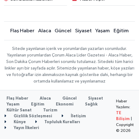
Flaş Haber
Alaca
Güncel
Siyaset
Yaşam
Eğitim
Sitede yayınlanan içerik ve yorumlardan yazarları sorumludur.
Yayınlanan yorumlardan Çorum Alaca Lider Gazetesi - Alaca Haber,
Son Dakika Çorum Haberleri sorumlu tutulamaz. Sitedeki tüm harici
linkler ayrı bir sayfada açılır. Sitemizde yayınlanan haber, köşe yazıları
ve fotoğraflar izin alınmaksızın kaynak gösterilse dahi, herhangi bir
ortamda kullanılamaz ve yayınlanamaz
Flaş Haber
Alaca
Güncel
Siyaset
Haber
Yaşam
Eğitim
Ekonomi
Sağlık
Yazılımı:
Kültür Sanat
Turizm
TE
Gizlilik Sözleşmesi
İletişim
Bilişim
|
Künye
Topluluk Kuralları
Copyright
Yayın İlkeleri
© 2026