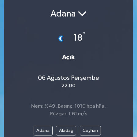
Adana
°
18
Açık
06 Ağustos Perşembe
22:00
Nem: %49, Basınç: 1010 hpa hPa,
Rüzgar: 1.61 m/s
Adana
Aladağ
Ceyhan