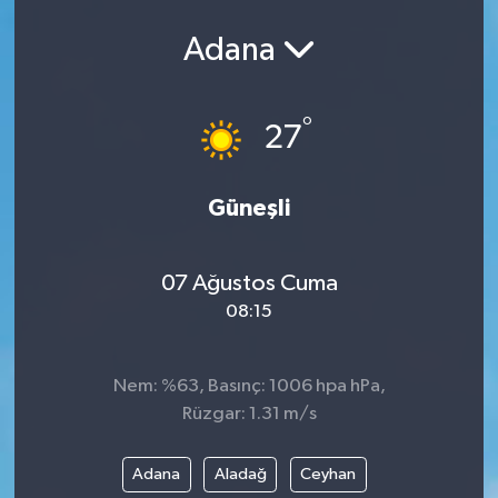
Adana
°
27
Güneşli
07 Ağustos Cuma
08:15
Nem: %63, Basınç: 1006 hpa hPa,
Rüzgar: 1.31 m/s
Adana
Aladağ
Ceyhan