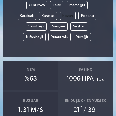
Çukurova
Feke
İmamoğlu
Karaisalı
Karataş
Kozan
Pozantı
Saimbeyli
Sarıçam
Seyhan
Tufanbeyli
Yumurtalık
Yüreğir
NEM
BASINÇ
%63
1006 HPA
hpa
RÜZGAR
EN DÜŞÜK / EN YÜKSEK
°
°
1.31 M/S
21
/ 39