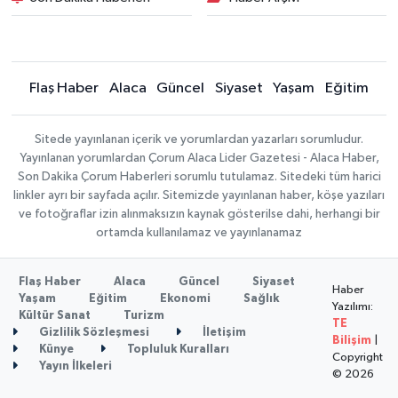
Flaş Haber
Alaca
Güncel
Siyaset
Yaşam
Eğitim
Sitede yayınlanan içerik ve yorumlardan yazarları sorumludur.
Yayınlanan yorumlardan Çorum Alaca Lider Gazetesi - Alaca Haber,
Son Dakika Çorum Haberleri sorumlu tutulamaz. Sitedeki tüm harici
linkler ayrı bir sayfada açılır. Sitemizde yayınlanan haber, köşe yazıları
ve fotoğraflar izin alınmaksızın kaynak gösterilse dahi, herhangi bir
ortamda kullanılamaz ve yayınlanamaz
Flaş Haber
Alaca
Güncel
Siyaset
Haber
Yaşam
Eğitim
Ekonomi
Sağlık
Yazılımı:
Kültür Sanat
Turizm
TE
Gizlilik Sözleşmesi
İletişim
Bilişim
|
Künye
Topluluk Kuralları
Copyright
Yayın İlkeleri
© 2026