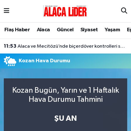
Çorum Nöbetçi Eczaneler
Flaş Haber
Alaca
Güncel
Siyaset
Yaşam
E
Çorum Hava Durumu
11:53
Alaca ve Mecitözü’nde biçerdöver kontrolleri sürüyor
Çorum Namaz Vakitleri
Kozan Hava Durumu
Çorum Trafik Yoğunluk Haritası
Süper Lig Puan Durumu ve Fikstür
Kozan Bugün, Yarın ve 1 Haftalık
Tüm Manşetler
Hava Durumu Tahmini
Son Dakika Haberleri
ŞU AN
Haber Arşivi