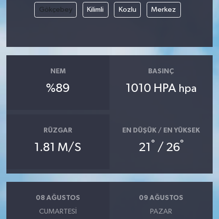
Gökçebey
Kilimli
Kozlu
Merkez
NEM
BASINÇ
%89
1010 HPA
hpa
RÜZGAR
EN DÜŞÜK / EN YÜKSEK
°
°
1.81 M/S
21
/ 26
08 AĞUSTOS
09 AĞUSTOS
CUMARTESI
PAZAR