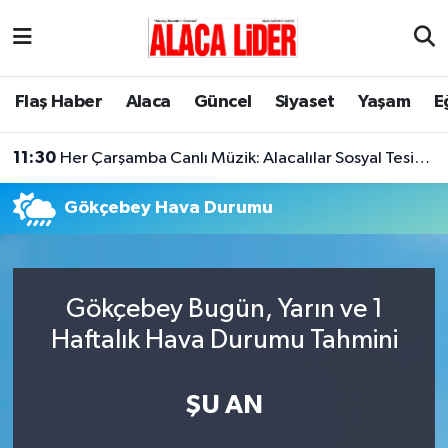
Çorum Nöbetçi Eczaneler
Flaş Haber
Alaca
Güncel
Siyaset
Yaşam
E
Çorum Hava Durumu
11:30
Her Çarşamba Canlı Müzik: Alacalılar Sosyal Tesislerde Buluşuyor!
Çorum Namaz Vakitleri
Gökçebey Hava Durumu
Çorum Trafik Yoğunluk Haritası
Süper Lig Puan Durumu ve Fikstür
Gökçebey Bugün, Yarın ve 1
Tüm Manşetler
Haftalık Hava Durumu Tahmini
Son Dakika Haberleri
ŞU AN
Haber Arşivi