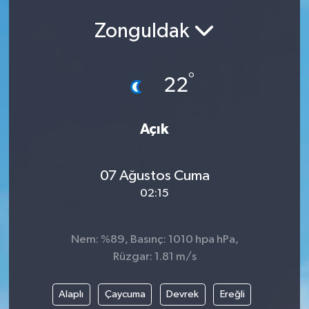
Zonguldak
°
22
Açık
07 Ağustos Cuma
02:15
Nem: %89, Basınç: 1010 hpa hPa,
Rüzgar: 1.81 m/s
Alaplı
Çaycuma
Devrek
Ereğli