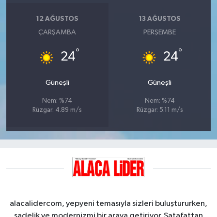
12 AĞUSTOS
13 AĞUSTOS
ÇARŞAMBA
PERŞEMBE
°
°
24
24
Güneşli
Güneşli
Nem: %74
Nem: %74
Rüzgar: 4.89 m/s
Rüzgar: 5.11 m/s
alacalidercom, yepyeni temasıyla sizleri buluştururken,
sadelik ve modernizmi bir araya getiriyor. Şatafattan