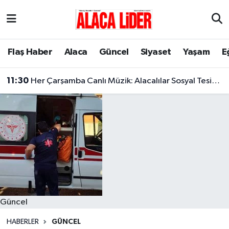
Çorum Nöbetçi Eczaneler
Flaş Haber
Alaca
Güncel
Siyaset
Yaşam
E
Çorum Hava Durumu
11:30
Her Çarşamba Canlı Müzik: Alacalılar Sosyal Tesislerde Buluşuyor!
Çorum Namaz Vakitleri
Çorum Trafik Yoğunluk Haritası
Süper Lig Puan Durumu ve Fikstür
Tüm Manşetler
Son Dakika Haberleri
Güncel
Haber Arşivi
HABERLER
GÜNCEL