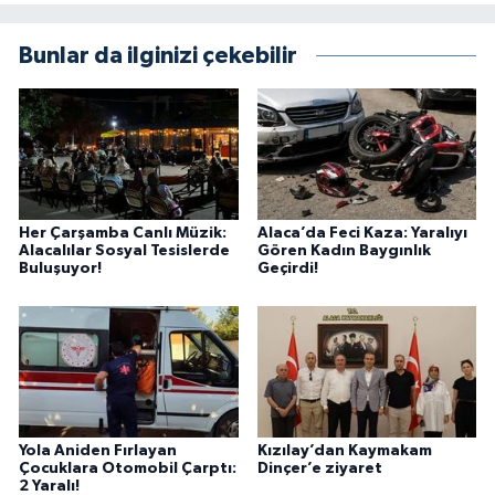
Bunlar da ilginizi çekebilir
Her Çarşamba Canlı Müzik:
Alaca’da Feci Kaza: Yaralıyı
Alacalılar Sosyal Tesislerde
Gören Kadın Baygınlık
Buluşuyor!
Geçirdi!
Yola Aniden Fırlayan
Kızılay’dan Kaymakam
Çocuklara Otomobil Çarptı:
Dinçer’e ziyaret
2 Yaralı!