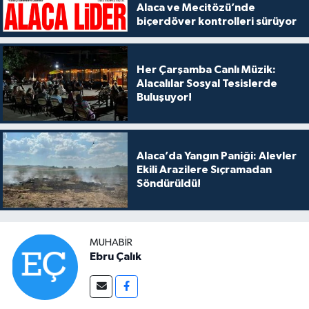
Alaca ve Mecitözü’nde
biçerdöver kontrolleri sürüyor
Her Çarşamba Canlı Müzik:
Alacalılar Sosyal Tesislerde
Buluşuyor!
Alaca’da Yangın Paniği: Alevler
Ekili Arazilere Sıçramadan
Söndürüldü!
MUHABIR
Ebru Çalık