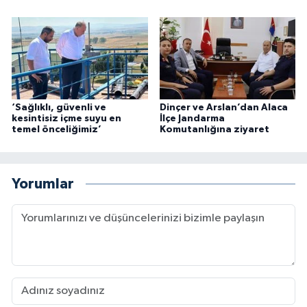
‘Sağlıklı, güvenli ve
Dinçer ve Arslan’dan Alaca
kesintisiz içme suyu en
İlçe Jandarma
temel önceliğimiz’
Komutanlığına ziyaret
Yorumlar