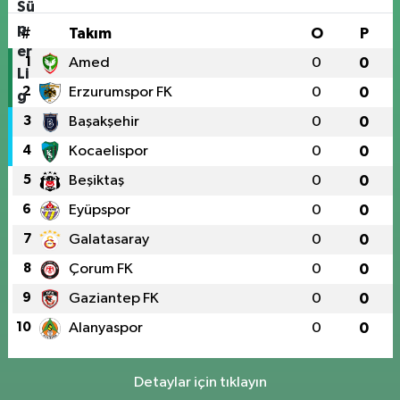
#
Takım
O
P
1
Amed
0
0
2
Erzurumspor FK
0
0
3
Başakşehir
0
0
4
Kocaelispor
0
0
5
Beşiktaş
0
0
6
Eyüpspor
0
0
7
Galatasaray
0
0
8
Çorum FK
0
0
9
Gaziantep FK
0
0
10
Alanyaspor
0
0
Detaylar için tıklayın