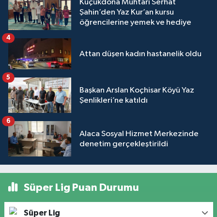
Küçükdona Muhtarı Serhat
Şahin’den Yaz Kur’an kursu
öğrencilerine yemek ve hediye
4
Attan düşen kadın hastanelik oldu
5
Başkan Arslan Koçhisar Köyü Yaz
Şenlikleri’ne katıldı
6
Alaca Sosyal Hizmet Merkezinde
denetim gerçekleştirildi
Süper Lig Puan Durumu
Süper Lig