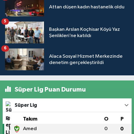
Attan düşen kadın hastanelik oldu
5
Başkan Arslan Koçhisar Köyü Yaz
Şenlikleri’ne katıldı
6
Alaca Sosyal Hizmet Merkezinde
denetim gerçekleştirildi
Süper Lig Puan Durumu
Süper Lig
#
Takım
O
P
1
Amed
0
0