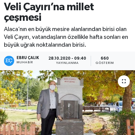
Veli Çayırı’na millet
çeşmesi
Alaca’nın en büyük mesire alanlarından birisi olan
Veli Çayırı, vatandaşların özellikle hafta sonları en
büyük uğrak noktalarından birisi.
EBRU ÇALIK
28.10.2020 - 09:40
660
MUHABIR
YAYINLANMA
GÖSTERIM