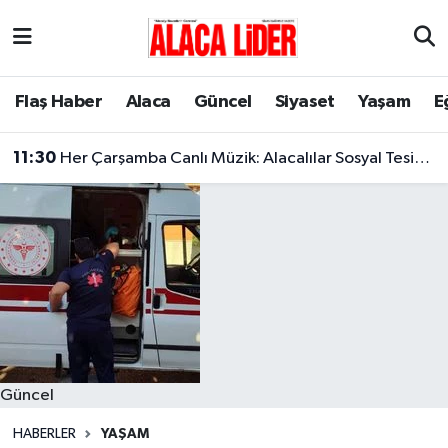
Çorum Nöbetçi Eczaneler
Flaş Haber
Alaca
Güncel
Siyaset
Yaşam
E
Çorum Hava Durumu
11:30
Her Çarşamba Canlı Müzik: Alacalılar Sosyal Tesislerde Buluşuyor!
Çorum Namaz Vakitleri
Çorum Trafik Yoğunluk Haritası
Süper Lig Puan Durumu ve Fikstür
Tüm Manşetler
Son Dakika Haberleri
Güncel
Haber Arşivi
HABERLER
YAŞAM