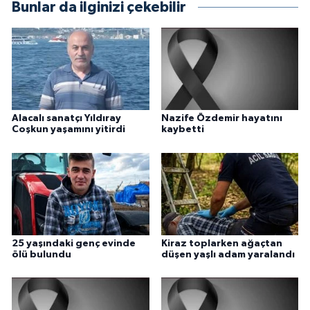
Bunlar da ilginizi çekebilir
Alacalı sanatçı Yıldıray
Nazife Özdemir hayatını
Coşkun yaşamını yitirdi
kaybetti
25 yaşındaki genç evinde
Kiraz toplarken ağaçtan
ölü bulundu
düşen yaşlı adam yaralandı