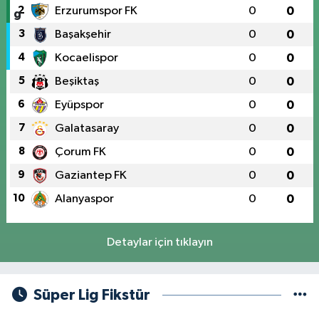
2
Erzurumspor FK
0
0
3
Başakşehir
0
0
4
Kocaelispor
0
0
5
Beşiktaş
0
0
6
Eyüpspor
0
0
7
Galatasaray
0
0
8
Çorum FK
0
0
9
Gaziantep FK
0
0
10
Alanyaspor
0
0
Detaylar için tıklayın
Süper Lig Fikstür