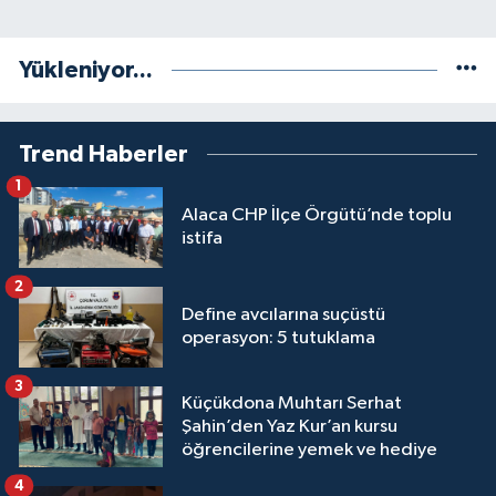
Yükleniyor...
Trend Haberler
1
Alaca CHP İlçe Örgütü’nde toplu
istifa
2
Define avcılarına suçüstü
operasyon: 5 tutuklama
3
Küçükdona Muhtarı Serhat
Şahin’den Yaz Kur’an kursu
öğrencilerine yemek ve hediye
4