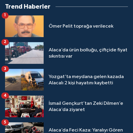
Trend Haberler
1
Ömer Pelit toprağa verilecek
2
Alaca’da ürün bolluğu, çiftçide fiyat
sıkıntısı var
3
Yozgat’ta meydana gelen kazada
Alacalı 2 kişi hayatını kaybetti
4
İsmail Gençkurt’tan Zeki Dilmen’e
Alaca’da ziyaret
5
Alaca’da Feci Kaza: Yaralıyı Gören