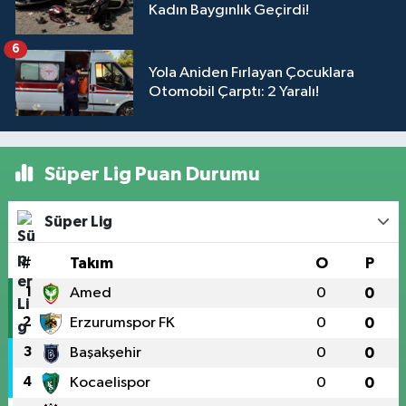
Kadın Baygınlık Geçirdi!
6
Yola Aniden Fırlayan Çocuklara
Otomobil Çarptı: 2 Yaralı!
Süper Lig Puan Durumu
Süper Lig
#
Takım
O
P
1
Amed
0
0
2
Erzurumspor FK
0
0
3
Başakşehir
0
0
4
Kocaelispor
0
0