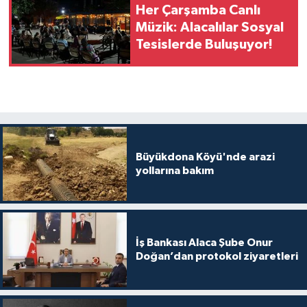
Her Çarşamba Canlı
Müzik: Alacalılar Sosyal
Tesislerde Buluşuyor!
Büyükdona Köyü'nde arazi
yollarına bakım
İş Bankası Alaca Şube Onur
Doğan’dan protokol ziyaretleri