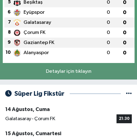
5
Beşiktaş
0
0
6
Eyüpspor
0
0
7
Galatasaray
0
0
8
Çorum FK
0
0
9
Gaziantep FK
0
0
10
Alanyaspor
0
0
Detaylar için tıklayın
Süper Lig Fikstür
14 Ağustos, Cuma
Galatasaray - Çorum FK
21:30
15 Ağustos, Cumartesi