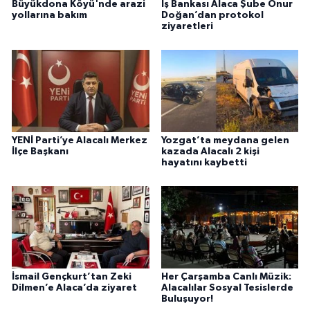
Büyükdona Köyü'nde arazi
İş Bankası Alaca Şube Onur
yollarına bakım
Doğan’dan protokol
ziyaretleri
YENİ Parti’ye Alacalı Merkez
Yozgat’ta meydana gelen
İlçe Başkanı
kazada Alacalı 2 kişi
hayatını kaybetti
İsmail Gençkurt’tan Zeki
Her Çarşamba Canlı Müzik:
Dilmen’e Alaca’da ziyaret
Alacalılar Sosyal Tesislerde
Buluşuyor!