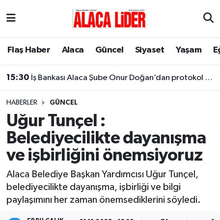
Çorum Nöbetçi Eczaneler
Flaş Haber
Alaca
Güncel
Siyaset
Yaşam
E
Çorum Hava Durumu
15:30
İş Bankası Alaca Şube Onur Doğan’dan protokol ziyaretleri
Çorum Namaz Vakitleri
HABERLER
GÜNCEL
Çorum Trafik Yoğunluk Haritası
Uğur Tunçel :
Belediyecilikte dayanışma
Süper Lig Puan Durumu ve Fikstür
ve işbirliğini önemsiyoruz
Tüm Manşetler
Alaca Belediye Başkan Yardımcısı Uğur Tunçel,
belediyecilikte dayanışma, işbirliği ve bilgi
Son Dakika Haberleri
paylaşımını her zaman önemsediklerini söyledi.
Haber Arşivi