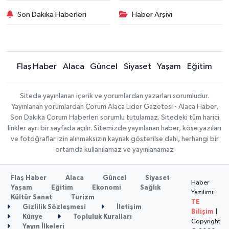
Son Dakika Haberleri
Haber Arşivi
Flaş Haber
Alaca
Güncel
Siyaset
Yaşam
Eğitim
Sitede yayınlanan içerik ve yorumlardan yazarları sorumludur.
Yayınlanan yorumlardan Çorum Alaca Lider Gazetesi - Alaca Haber,
Son Dakika Çorum Haberleri sorumlu tutulamaz. Sitedeki tüm harici
linkler ayrı bir sayfada açılır. Sitemizde yayınlanan haber, köşe yazıları
ve fotoğraflar izin alınmaksızın kaynak gösterilse dahi, herhangi bir
ortamda kullanılamaz ve yayınlanamaz
Flaş Haber
Alaca
Güncel
Siyaset
Haber
Yaşam
Eğitim
Ekonomi
Sağlık
Yazılımı:
Kültür Sanat
Turizm
TE
Gizlilik Sözleşmesi
İletişim
Bilişim
|
Künye
Topluluk Kuralları
Copyright
Yayın İlkeleri