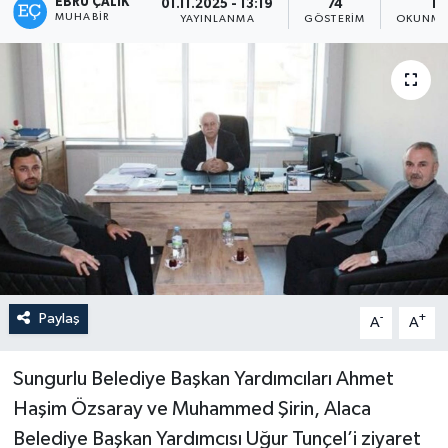
EBRU ÇALIK
01.11.2025 - 13:19
74
1 
MUHABIR
YAYINLANMA
GÖSTERIM
OKUNMA 
Paylaş
-
+
A
A
Sungurlu Belediye Başkan Yardımcıları Ahmet
Haşim Özsaray ve Muhammed Şirin, Alaca
Belediye Başkan Yardımcısı Uğur Tunçel’i ziyaret