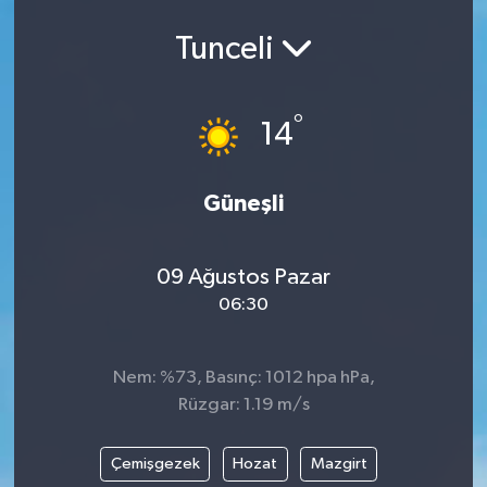
Tunceli
°
14
Güneşli
09 Ağustos Pazar
06:30
Nem: %73, Basınç: 1012 hpa hPa,
Rüzgar: 1.19 m/s
Çemişgezek
Hozat
Mazgirt