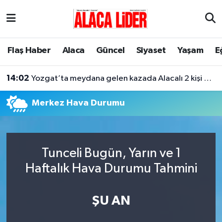
Çorum Nöbetçi Eczaneler
Flaş Haber
Alaca
Güncel
Siyaset
Yaşam
E
Çorum Hava Durumu
14:02
Yozgat’ta meydana gelen kazada Alacalı 2 kişi hayatını kaybetti
Çorum Namaz Vakitleri
Merkez Hava Durumu
Çorum Trafik Yoğunluk Haritası
Süper Lig Puan Durumu ve Fikstür
Tunceli Bugün, Yarın ve 1
Tüm Manşetler
Haftalık Hava Durumu Tahmini
Son Dakika Haberleri
ŞU AN
Haber Arşivi