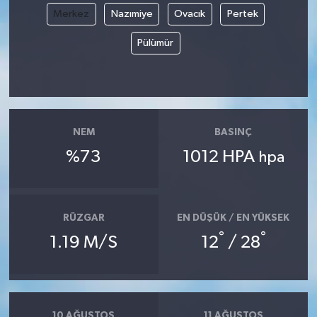
Merkez
Nazımiye
Ovacık
Pertek
Pülümür
NEM
BASINÇ
%73
1012 HPA
hpa
RÜZGAR
EN DÜŞÜK / EN YÜKSEK
°
°
1.19 M/S
12
/ 28
10 AĞUSTOS
11 AĞUSTOS