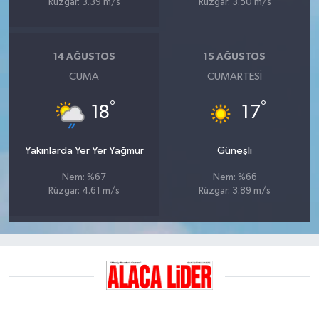
Rüzgar: 3.39 m/s
Rüzgar: 3.50 m/s
14 AĞUSTOS
15 AĞUSTOS
CUMA
CUMARTESI
°
°
18
17
Yakınlarda Yer Yer Yağmur
Güneşli
Nem: %67
Nem: %66
Rüzgar: 4.61 m/s
Rüzgar: 3.89 m/s