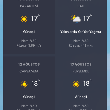
PAZARTESI
SALI
°
°
17
17
Güneşli
Yakınlarda Yer Yer Yağmur
Nem: %69
Nem: %69
Rüzgar: 3.89 m/s
Rüzgar: 4.11 m/s
12 AĞUSTOS
13 AĞUSTOS
ÇARŞAMBA
PERŞEMBE
°
°
18
18
Güneşli
Güneşli
Nem: %60
Nem: %59