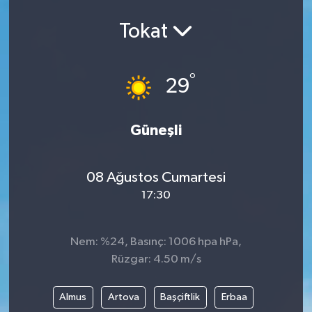
Tokat
°
29
Güneşli
08 Ağustos Cumartesi
17:30
Nem: %24, Basınç: 1006 hpa hPa,
Rüzgar: 4.50 m/s
Almus
Artova
Başçiftlik
Erbaa