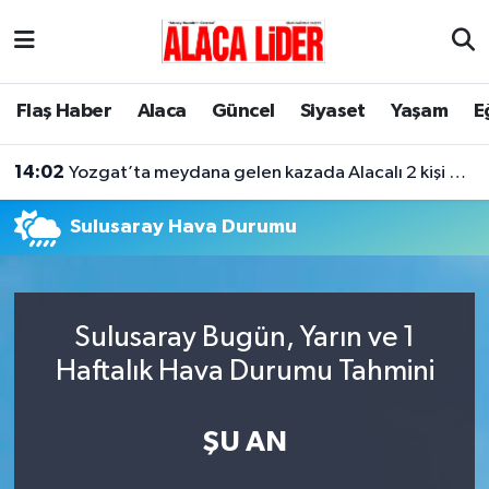
Çorum Nöbetçi Eczaneler
Flaş Haber
Alaca
Güncel
Siyaset
Yaşam
E
Çorum Hava Durumu
14:02
Yozgat’ta meydana gelen kazada Alacalı 2 kişi hayatını kaybetti
Çorum Namaz Vakitleri
Sulusaray Hava Durumu
Çorum Trafik Yoğunluk Haritası
Süper Lig Puan Durumu ve Fikstür
Sulusaray Bugün, Yarın ve 1
Tüm Manşetler
Haftalık Hava Durumu Tahmini
Son Dakika Haberleri
ŞU AN
Haber Arşivi