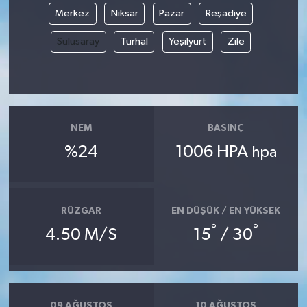
Merkez
Niksar
Pazar
Reşadiye
Sulusaray
Turhal
Yeşilyurt
Zile
NEM
BASINÇ
%24
1006 HPA
hpa
RÜZGAR
EN DÜŞÜK / EN YÜKSEK
°
°
4.50 M/S
15
/ 30
09 AĞUSTOS
10 AĞUSTOS