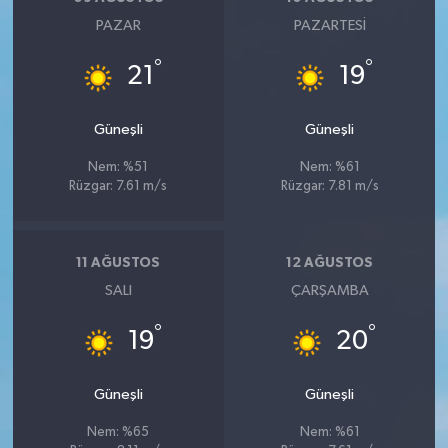
PAZAR
PAZARTESI
°
°
21
19
Güneşli
Güneşli
Nem: %51
Nem: %61
Rüzgar: 7.61 m/s
Rüzgar: 7.81 m/s
11 AĞUSTOS
12 AĞUSTOS
SALI
ÇARŞAMBA
°
°
19
20
Güneşli
Güneşli
Nem: %65
Nem: %61