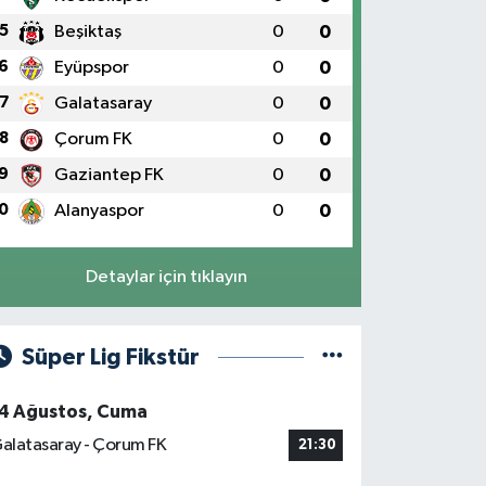
5
Beşiktaş
0
0
6
Eyüpspor
0
0
7
Galatasaray
0
0
8
Çorum FK
0
0
9
Gaziantep FK
0
0
0
Alanyaspor
0
0
Detaylar için tıklayın
Süper Lig Fikstür
4 Ağustos, Cuma
alatasaray - Çorum FK
21:30