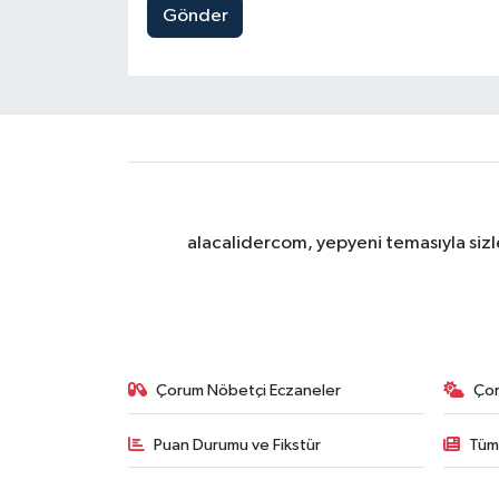
Gönder
alacalidercom, yepyeni temasıyla sizle
Çorum Nöbetçi Eczaneler
Ço
Puan Durumu ve Fikstür
Tüm