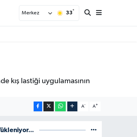
°
33
Merkez
de kış lastiği uygulamasının
-
+
A
A
ükleniyor...