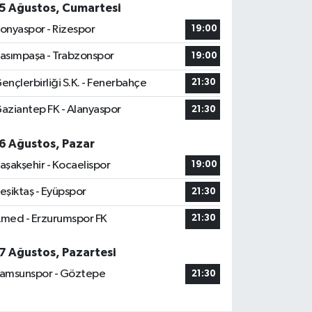
5 Ağustos, Cumartesi
onyaspor - Rizespor
19:00
asımpaşa - Trabzonspor
19:00
ençlerbirliği S.K. - Fenerbahçe
21:30
aziantep FK - Alanyaspor
21:30
6 Ağustos, Pazar
aşakşehir - Kocaelispor
19:00
eşiktaş - Eyüpspor
21:30
med - Erzurumspor FK
21:30
7 Ağustos, Pazartesi
amsunspor - Göztepe
21:30