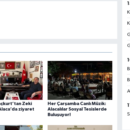
1
K
K
G
G
1
B
B
A
nçkurt’tan Zeki
Her Çarşamba Canlı Müzik:
1
Alaca’da ziyaret
Alacalılar Sosyal Tesislerde
S
Buluşuyor!