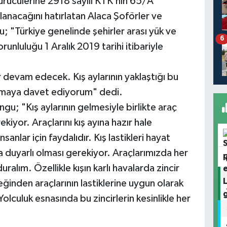
sürücülerine 2918 sayılı KTK’nın 65/A
anacağını hatırlatan Alaca Şoförler ve
; "Türkiye genelinde şehirler arası yük ve
6
zorunluluğu 1 Aralık 2019 tarihi itibariyle
devam edecek. Kış aylarının yaklaştığı bu
olmaya davet ediyorum" dedi.
u; "Kış aylarının gelmesiyle birlikte araç
ekiyor. Araçlarını kış ayına hazır hale
anlar için faydalıdır. Kış lastikleri hayat
 duyarlı olması gerekiyor. Araçlarımızda her
uralım. Özellikle kışın karlı havalarda zincir
nden araçlarının lastiklerine uygun olarak
lculuk esnasında bu zincirlerin kesinlikle her
.