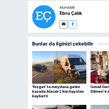
MUHABIR
Ebru Çalık
Bunlar da ilginizi çekebilir
Yozgat’ta meydana gelen
İsmail Ge
kazada Alacalı 2 kişi hayatını
Dilmen’e 
kaybetti