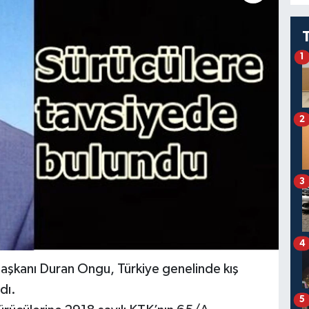
1
2
3
4
Başkanı Duran Ongu, Türkiye genelinde kış
adı.
5