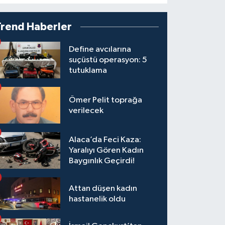
Trend Haberler
Define avcılarına
suçüstü operasyon: 5
tutuklama
Ömer Pelit toprağa
verilecek
Alaca’da Feci Kaza:
Yaralıyı Gören Kadın
Baygınlık Geçirdi!
Attan düşen kadın
hastanelik oldu