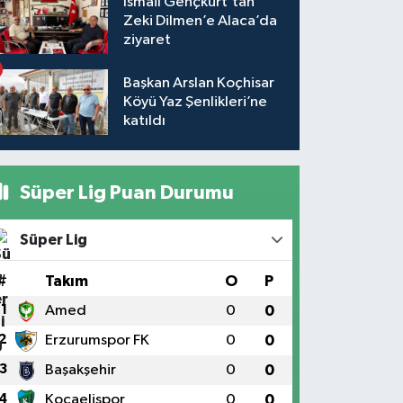
İsmail Gençkurt’tan
Zeki Dilmen’e Alaca’da
ziyaret
Başkan Arslan Koçhisar
Köyü Yaz Şenlikleri’ne
katıldı
Süper Lig Puan Durumu
Süper Lig
#
Takım
O
P
1
Amed
0
0
2
Erzurumspor FK
0
0
3
Başakşehir
0
0
4
Kocaelispor
0
0