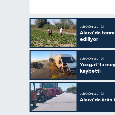
EDITÖRÜN SEÇTIĞI
Alaca’da tarım 
ediliyor
EDITÖRÜN SEÇTIĞI
Yozgat’ta meydana gelen
kaybetti
EDITÖRÜN SEÇTIĞI
Alaca’da ürün b