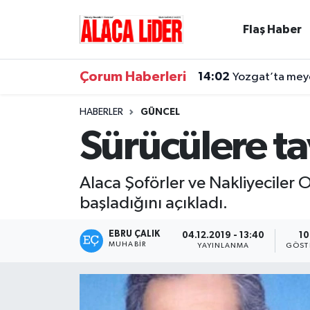
Flaş Haber
Çorum Nöbetçi Eczaneler
Çorum Haberleri
14:02
Yozgat’ta meyd
Çorum Hava Durumu
HABERLER
GÜNCEL
Çorum Namaz Vakitleri
Sürücülere t
Çorum Trafik Yoğunluk Haritası
Alaca Şoförler ve Nakliyeciler 
Süper Lig Puan Durumu ve Fikstür
başladığını açıkladı.
Tüm Manşetler
EBRU ÇALIK
04.12.2019 - 13:40
10
MUHABIR
YAYINLANMA
GÖST
Son Dakika Haberleri
Haber Arşivi