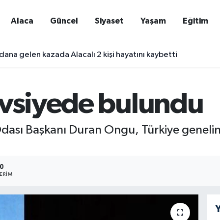
Alaca
Güncel
Siyaset
Yaşam
Eğitim
ana gelen kazada Alacalı 2 kişi hayatını kaybetti
avsiyede bulundu
Odası Başkanı Duran Ongu, Türkiye genelin
0
ERIM
Y