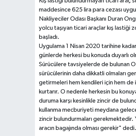
Kış lastiği bulundurmayan ticari araç 
maddesince 625 lira para cezası uygul
Nakliyeciler Odası Başkanı Duran Ongu
yolcu taşıyan ticari araçlar kış lastiği 
başladı.
Uygulama 1 Nisan 2020 tarihine kadar 
günlerde herkesi bu konuda duyarlı 
Sürücülere tavsiyelerde de bulunan Ong
sürücülerinin daha dikkatli olmaları ger
getirmeleri hem kendileri için hem de ins
kurtarır. O nedenle herkesin bu konuya
duruma karşı kesinlikle zincir de bulund
kullanma mecburiyeti meydana geleceği
zincir bulundurmaları gerekmektedir. Yo
aracın bagajında olması gerekir" dedi