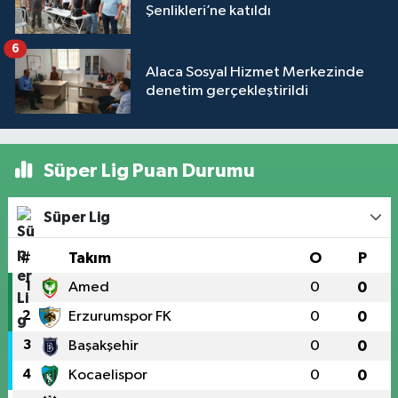
Şenlikleri’ne katıldı
6
Alaca Sosyal Hizmet Merkezinde
denetim gerçekleştirildi
Süper Lig Puan Durumu
Süper Lig
#
Takım
O
P
1
Amed
0
0
2
Erzurumspor FK
0
0
3
Başakşehir
0
0
4
Kocaelispor
0
0