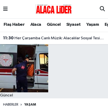
Çorum Nöbetçi Eczaneler
Flaş Haber
Alaca
Güncel
Siyaset
Yaşam
E
Çorum Hava Durumu
11:30
Her Çarşamba Canlı Müzik: Alacalılar Sosyal Tesislerde Buluşuyor!
Çorum Namaz Vakitleri
Çorum Trafik Yoğunluk Haritası
Süper Lig Puan Durumu ve Fikstür
Tüm Manşetler
Son Dakika Haberleri
Güncel
Haber Arşivi
HABERLER
YAŞAM