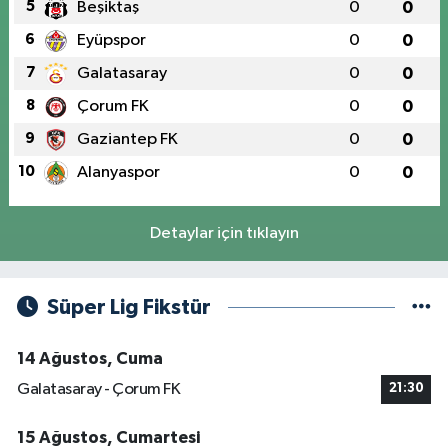
5
Beşiktaş
0
0
6
Eyüpspor
0
0
7
Galatasaray
0
0
8
Çorum FK
0
0
9
Gaziantep FK
0
0
10
Alanyaspor
0
0
Detaylar için tıklayın
Süper Lig Fikstür
14 Ağustos, Cuma
Galatasaray - Çorum FK
21:30
15 Ağustos, Cumartesi