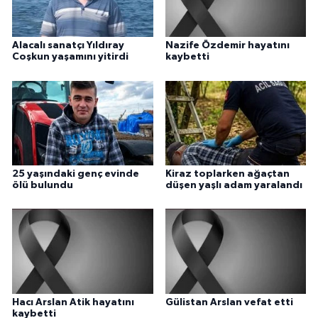
Alacalı sanatçı Yıldıray
Nazife Özdemir hayatını
Coşkun yaşamını yitirdi
kaybetti
25 yaşındaki genç evinde
Kiraz toplarken ağaçtan
ölü bulundu
düşen yaşlı adam yaralandı
Hacı Arslan Atik hayatını
Gülistan Arslan vefat etti
kaybetti