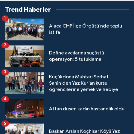
Trend Haberler
1
Alaca CHP İlçe Örgütü’nde toplu
istifa
2
Define avcılarına suçüstü
operasyon: 5 tutuklama
3
Küçükdona Muhtarı Serhat
Şahin’den Yaz Kur’an kursu
öğrencilerine yemek ve hediye
4
Attan düşen kadın hastanelik oldu
5
Başkan Arslan Koçhisar Köyü Yaz