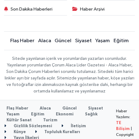
Son Dakika Haberleri
Haber Arşivi
Flaş Haber
Alaca
Güncel
Siyaset
Yaşam
Eğitim
Sitede yayınlanan içerik ve yorumlardan yazarları sorumludur.
Yayınlanan yorumlardan Çorum Alaca Lider Gazetesi - Alaca Haber,
Son Dakika Çorum Haberleri sorumlu tutulamaz. Sitedeki tüm harici
linkler ayrı bir sayfada açılır. Sitemizde yayınlanan haber, köşe yazıları
ve fotoğraflar izin alınmaksızın kaynak gösterilse dahi, herhangi bir
ortamda kullanılamaz ve yayınlanamaz
Flaş Haber
Alaca
Güncel
Siyaset
Haber
Yaşam
Eğitim
Ekonomi
Sağlık
Yazılımı:
Kültür Sanat
Turizm
TE
Gizlilik Sözleşmesi
İletişim
Bilişim
|
Künye
Topluluk Kuralları
Copyright
Yayın İlkeleri