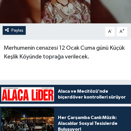
Paylaş
-
+
A
A
Merhumenin cenazesi 12 Ocak Cuma günü Küçük
Keşlik Köyünde toprağa verilecek.
Alaca ve Mecitözü’nde
biçerdöver kontrolleri sürüyor
Her Çarşamba Canlı Müzik:
Alacalılar Sosyal Tesislerde
Buluşuyor!