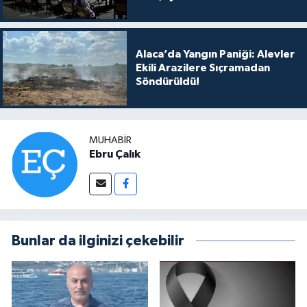
Alaca’da Yangın Paniği: Alevler
Ekili Arazilere Sıçramadan
Söndürüldü!
MUHABIR
Ebru Çalık
Bunlar da ilginizi çekebilir