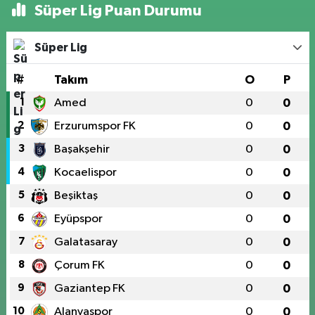
Süper Lig Puan Durumu
Süper Lig
#
Takım
O
P
1
Amed
0
0
2
Erzurumspor FK
0
0
3
Başakşehir
0
0
4
Kocaelispor
0
0
5
Beşiktaş
0
0
6
Eyüpspor
0
0
7
Galatasaray
0
0
8
Çorum FK
0
0
9
Gaziantep FK
0
0
10
Alanyaspor
0
0