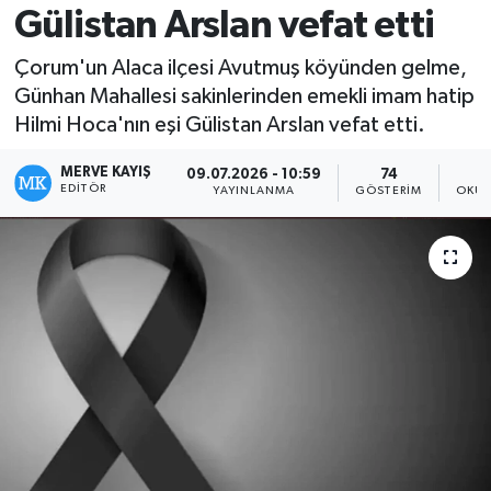
Gülistan Arslan vefat etti
Çorum'un Alaca ilçesi Avutmuş köyünden gelme,
Günhan Mahallesi sakinlerinden emekli imam hatip
Hilmi Hoca'nın eşi Gülistan Arslan vefat etti.
MERVE KAYIŞ
09.07.2026 - 10:59
74
EDITÖR
YAYINLANMA
GÖSTERIM
OKUN