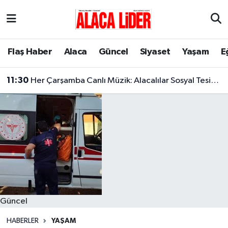
Çorum Nöbetçi Eczaneler
Flaş Haber
Alaca
Güncel
Siyaset
Yaşam
E
Çorum Hava Durumu
11:30
Her Çarşamba Canlı Müzik: Alacalılar Sosyal Tesislerde Buluşuyor!
Çorum Namaz Vakitleri
Çorum Trafik Yoğunluk Haritası
Süper Lig Puan Durumu ve Fikstür
Tüm Manşetler
Son Dakika Haberleri
Güncel
Haber Arşivi
HABERLER
YAŞAM