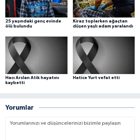
25 yaşındaki genç evinde
Kiraz toplarken ağaçtan
ölü bulundu
düşen yaşlı adam yaralandı
Hacı Arslan Atik hayatını
Hatice Yurt vefat etti
kaybetti
Yorumlar