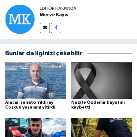
EDITÖR HAKKINDA
Merve Kayış
Bunlar da ilginizi çekebilir
Alacalı sanatçı Yıldıray
Nazife Özdemir hayatını
Coşkun yaşamını yitirdi
kaybetti