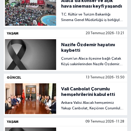
Alaca’da konser ve açık
hava sineması keyfi yaşandı
T.C. Kültür ve Turizm Bakanlığı
Sinema Genel Müdürlüğü iş birliğiyle
Gençlik ve Kültür Tırı, Alacalı
vatandaşlarla buluştu.
YAŞAM
20 Temmuz 2026 - 13:21
Nazife Özdemir hayatını
kaybetti
Çorum’un Alaca ilçesine bağlı Çatak
Köyü sakinlerinden Nazife Özdemir
vefat etti.
GÜNCEL
13 Temmuz 2026 - 15:50
Vali Canbolat Çorumlu
hemşehrilerini kabul etti
Ankara Valisi Alacalı hemşerimiz
Yakup Canbolat, Keçiören Çorumlular
Federasyonu ve Tüm Alevi Bektaşi
Dernek Başkanı Dr. Okay Erözgün ile
YAŞAM
09 Temmuz 2026 - 11:28
beraberindeki heyeti makamında
kabul etti.