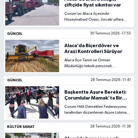
çiftçide fiyat sıkıntısı var
Çorum’un Alaca ilçesinde
Hüseyinabad Ovası, önceki yıllara
göre daha verimli ve bereketli bir
hasat dönemi yaşıyor. Ürün
GÜNCEL
30 Temmuz 2026 - 17:55
bolluğunun yaşandığı bölgede
Toprak Mahsulleri Ofisi önünde
Alaca’da Biçerdöver ve
oluşan traktör kuyruğunun zaman
Arazi Kontrolleri Sürüyor
zaman 1 kilometreyi aştığı belirtiliyor.
Alaca İlçe Tarım ve Orman
Müdürlüğü teknik personeli
tarafından, hasat döneminde ürün
kayıplarını en aza indirmek amacıyla
GÜNCEL
28 Temmuz 2026 - 11:41
biçerdöver kontrolleri devam ediyor.
Başkentte Aşure Bereketi:
Çorumlular Mamak’ta Bir
Araya Geldi
Çorum Hitit Dernekleri Federasyonu
tarafından düzenlenen Aşure Lokması
Etkinliği, Ankara’nın Mamak ilçesinde
yoğun katılımla gerçekleştirildi.
KÜLTÜR SANAT
28 Temmuz 2026 - 11:38