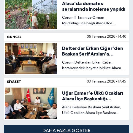
Alaca’da domates
seralarında inceleme yapıldı
Çorum İl Tarım ve Orman
Müdürlüğü’ne bağlı Alaca İlçe
Müdürlüğü teknik personelleri, arazi
kontrolleri kapsamında domates
GÜNCEL
06 Temmuz 2026 - 14:40
üretimi yapılan seralarda
incelemelerde bulundu.
Defterdar Erkan Ciğer’den
Başkan Şerif Arslan’a
ziyaret
Çorum Defterdarı Erkan Ciğer,
beraberindeki heyetle birlikte Alaca
Belediye Başkanı Şerif Arslan’ı ziyaret
etti.
SIYASET
03 Temmuz 2026 - 17:45
Uğur Esmer’e Ülkü Ocakları
Alaca İlçe Başkanlığı
Ziyareti
Alaca Belediye Başkanı Şerif Arslan,
Ülkü Ocakları Alaca İlçe Başkanı
olarak atanan Uğur Esmer’e hayırlı
olsun ziyaretinde bulundu.
DAHA FAZLA GÖSTER