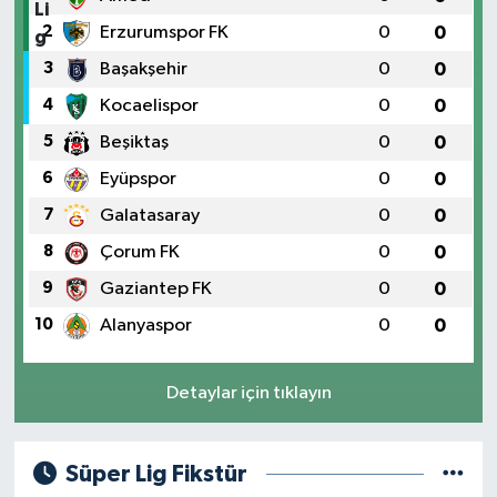
2
Erzurumspor FK
0
0
3
Başakşehir
0
0
4
Kocaelispor
0
0
5
Beşiktaş
0
0
6
Eyüpspor
0
0
7
Galatasaray
0
0
8
Çorum FK
0
0
9
Gaziantep FK
0
0
10
Alanyaspor
0
0
Detaylar için tıklayın
Süper Lig Fikstür