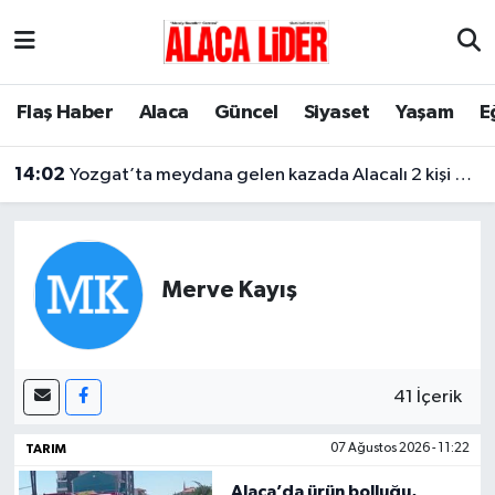
Çorum Nöbetçi Eczaneler
Flaş Haber
Alaca
Güncel
Siyaset
Yaşam
E
Çorum Hava Durumu
14:02
Yozgat’ta meydana gelen kazada Alacalı 2 kişi hayatını kaybetti
Çorum Namaz Vakitleri
Çorum Trafik Yoğunluk Haritası
Merve Kayış
Süper Lig Puan Durumu ve Fikstür
Tüm Manşetler
41 İçerik
Son Dakika Haberleri
TARIM
07 Ağustos 2026 - 11:22
Haber Arşivi
Alaca’da ürün bolluğu,