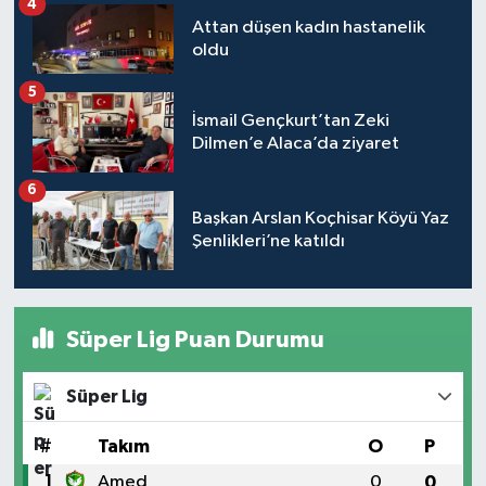
4
Attan düşen kadın hastanelik
oldu
5
İsmail Gençkurt’tan Zeki
Dilmen’e Alaca’da ziyaret
6
Başkan Arslan Koçhisar Köyü Yaz
Şenlikleri’ne katıldı
Süper Lig Puan Durumu
Süper Lig
#
Takım
O
P
1
Amed
0
0