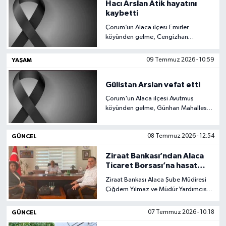
Hacı Arslan Atik hayatını
kaybetti
Çorum’un Alaca ilçesi Emirler
köyünden gelme, Cengizhan
Mahallesi sakinlerinden Hacı Arslan
Atik vefat etti.
YAŞAM
09 Temmuz 2026 - 10:59
Gülistan Arslan vefat etti
Çorum'un Alaca ilçesi Avutmuş
köyünden gelme, Günhan Mahallesi
sakinlerinden emekli imam hatip
Hilmi Hoca'nın eşi Gülistan Arslan
GÜNCEL
08 Temmuz 2026 - 12:54
vefat etti.
Ziraat Bankası’ndan Alaca
Ticaret Borsası’na hasat
sezonu ziyareti
Ziraat Bankası Alaca Şube Müdiresi
Çiğdem Yılmaz ve Müdür Yardımcısı
Yunus Çelik, 2026 hasat sezonu
öncesinde Alaca Ticaret Borsası’nı
GÜNCEL
07 Temmuz 2026 - 10:18
ziyaret etti.