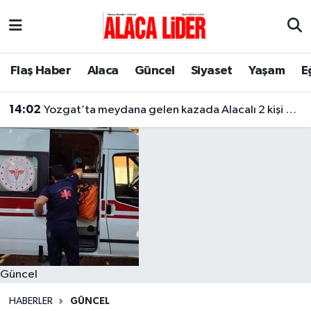
Çorum Nöbetçi Eczaneler
Flaş Haber
Alaca
Güncel
Siyaset
Yaşam
E
Çorum Hava Durumu
14:02
Yozgat’ta meydana gelen kazada Alacalı 2 kişi hayatını kaybetti
Çorum Namaz Vakitleri
Çorum Trafik Yoğunluk Haritası
Süper Lig Puan Durumu ve Fikstür
Tüm Manşetler
Son Dakika Haberleri
Güncel
Haber Arşivi
HABERLER
GÜNCEL