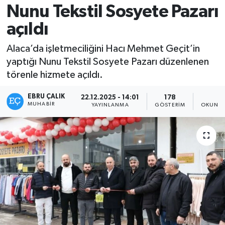
Nunu Tekstil Sosyete Pazarı
açıldı
Alaca’da işletmeciliğini Hacı Mehmet Geçit’in
yaptığı Nunu Tekstil Sosyete Pazarı düzenlenen
törenle hizmete açıldı.
EBRU ÇALIK
22.12.2025 - 14:01
178
1
MUHABIR
YAYINLANMA
GÖSTERIM
OKUNMA