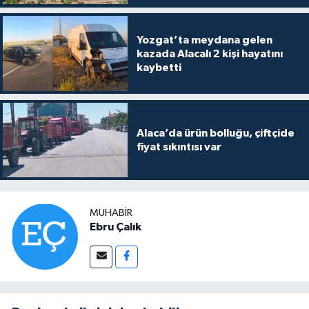
Yozgat’ta meydana gelen
kazada Alacalı 2 kişi hayatını
kaybetti
Alaca’da ürün bolluğu, çiftçide
fiyat sıkıntısı var
MUHABIR
Ebru Çalık