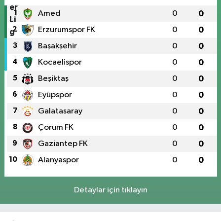
1
Amed
0
0
2
Erzurumspor FK
0
0
3
Başakşehir
0
0
4
Kocaelispor
0
0
5
Beşiktaş
0
0
6
Eyüpspor
0
0
7
Galatasaray
0
0
8
Çorum FK
0
0
9
Gaziantep FK
0
0
10
Alanyaspor
0
0
Detaylar için tıklayın