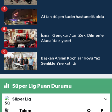
4
Attan düşen kadın hastanelik oldu
5
İsmail Gençkurt’tan Zeki Dilmen’e
Alaca’da ziyaret
6
Başkan Arslan Koçhisar Köyü Yaz
Şenlikleri’ne katıldı
Süper Lig Puan Durumu
Süper Lig
#
Takım
O
P