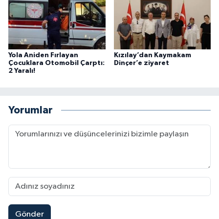
Yola Aniden Fırlayan
Kızılay’dan Kaymakam
Çocuklara Otomobil Çarptı:
Dinçer’e ziyaret
2 Yaralı!
Yorumlar
Gönder