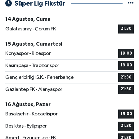
Süper Lig Fikstür
14 Ağustos, Cuma
Galatasaray - Çorum FK
21:30
15 Ağustos, Cumartesi
Konyaspor - Rizespor
19:00
Kasımpaşa - Trabzonspor
19:00
Gençlerbirliği S.K. - Fenerbahçe
21:30
Gaziantep FK - Alanyaspor
21:30
16 Ağustos, Pazar
Başakşehir - Kocaelispor
19:00
Beşiktaş - Eyüpspor
21:30
Amed - Erzurumspor FK
21:30