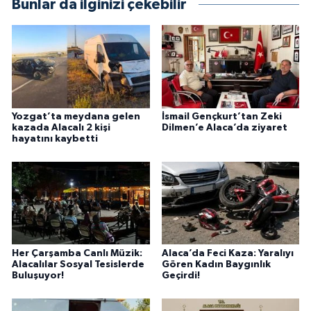
Bunlar da ilginizi çekebilir
Yozgat’ta meydana gelen
İsmail Gençkurt’tan Zeki
kazada Alacalı 2 kişi
Dilmen’e Alaca’da ziyaret
hayatını kaybetti
Her Çarşamba Canlı Müzik:
Alaca’da Feci Kaza: Yaralıyı
Alacalılar Sosyal Tesislerde
Gören Kadın Baygınlık
Buluşuyor!
Geçirdi!