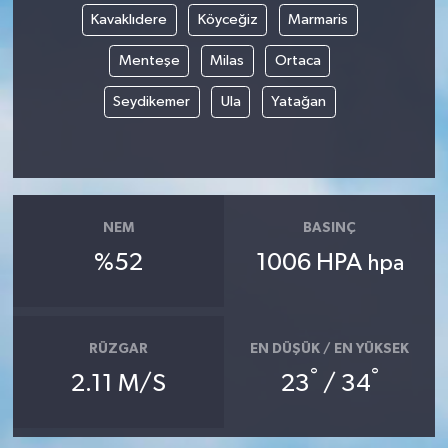
Kavaklıdere
Köyceğiz
Marmaris
Menteşe
Milas
Ortaca
Seydikemer
Ula
Yatağan
NEM
BASINÇ
%52
1006 HPA
hpa
RÜZGAR
EN DÜŞÜK / EN YÜKSEK
°
°
2.11 M/S
23
/ 34