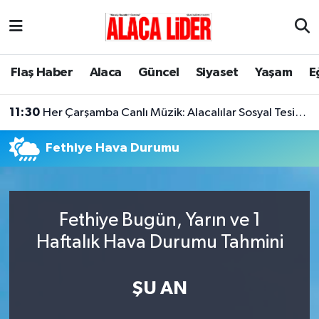
Çorum Nöbetçi Eczaneler
Flaş Haber
Alaca
Güncel
Siyaset
Yaşam
E
Çorum Hava Durumu
11:30
Her Çarşamba Canlı Müzik: Alacalılar Sosyal Tesislerde Buluşuyor!
Çorum Namaz Vakitleri
Fethiye Hava Durumu
Çorum Trafik Yoğunluk Haritası
Süper Lig Puan Durumu ve Fikstür
Fethiye Bugün, Yarın ve 1
Tüm Manşetler
Haftalık Hava Durumu Tahmini
Son Dakika Haberleri
ŞU AN
Haber Arşivi